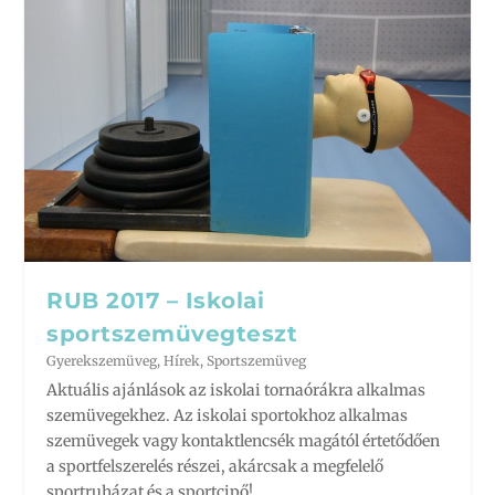
RUB 2017 – Iskolai
sportszemüvegteszt
Gyerekszemüveg
,
Hírek
,
Sportszemüveg
Aktuális ajánlások az iskolai tornaórákra alkalmas
szemüvegekhez. Az iskolai sportokhoz alkalmas
szemüvegek vagy kontaktlencsék magától értetődően
a sportfelszerelés részei, akárcsak a megfelelő
sportruházat és a sportcipő!