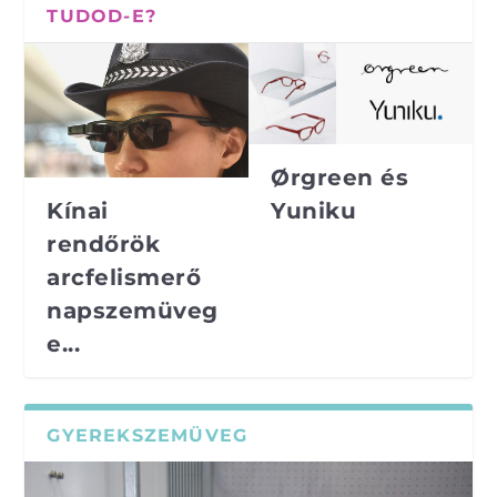
TUDOD-E?
Ørgreen és
Yuniku
Kínai
rendőrök
arcfelismerő
napszemüveg
e...
GYEREKSZEMÜVEG