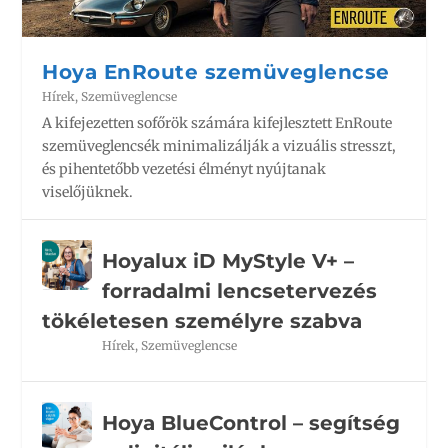
Hoya EnRoute szemüveglencse
Hírek
,
Szemüveglencse
A kifejezetten sofőrök számára kifejlesztett EnRoute
szemüveglencsék minimalizálják a vizuális stresszt,
és pihentetőbb vezetési élményt nyújtanak
viselőjüknek.
Hoyalux iD MyStyle V+ –
forradalmi lencsetervezés
tökéletesen személyre szabva
Hírek
,
Szemüveglencse
Hoya BlueControl – segítség