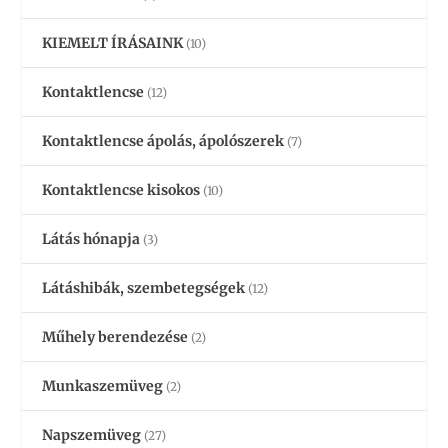
KIEMELT ÍRÁSAINK
(10)
Kontaktlencse
(12)
Kontaktlencse ápolás, ápolószerek
(7)
Kontaktlencse kisokos
(10)
Látás hónapja
(3)
Látáshibák, szembetegségek
(12)
Műhely berendezése
(2)
Munkaszemüveg
(2)
Napszemüveg
(27)