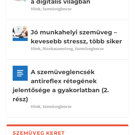
a digitális világban
Hírek
,
Szemüveglencse
Jó munkahelyi szemüveg –
kevesebb stressz, több siker
Hírek
,
Munkaszemüveg
,
Szemüveglencse
A szemüveglencsék
antireflex rétegének
jelentősége a gyakorlatban (2.
rész)
Hírek
,
Szemüveglencse
SZEMÜVEG KERET