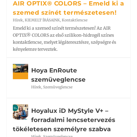
AIR OPTIX® COLORS – Emeld ki a
szemed színét természetesen!
Hírek
,
KIEMELT ÍRÁSAINK
,
Kontaktlencse
Emeld ki a szemed színét természetesen! Az AIR
OPTIX® COLORS az első szilikon-hidrogél színes
kontaktlencse, melyet légáteresztésre, szépségre és
kényelemre terveztek.
Hoya EnRoute
szemüveglencse
Hírek
,
Szemüveglencse
Hoyalux iD MyStyle V+ –
forradalmi lencsetervezés
tökéletesen személyre szabva
Hírek
,
Szemüveglencse