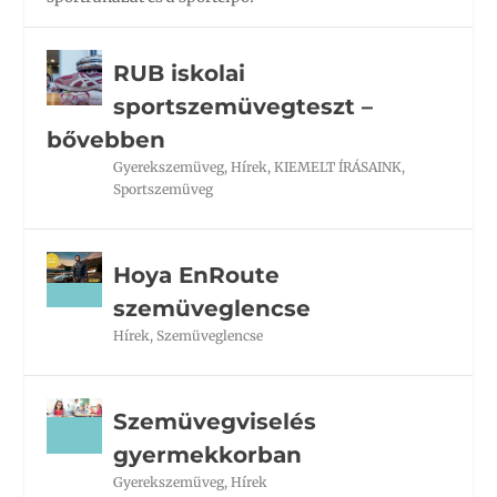
RUB iskolai
sportszemüvegteszt –
bővebben
Gyerekszemüveg
,
Hírek
,
KIEMELT ÍRÁSAINK
,
Sportszemüveg
Hoya EnRoute
szemüveglencse
Hírek
,
Szemüveglencse
Szemüvegviselés
gyermekkorban
Gyerekszemüveg
,
Hírek