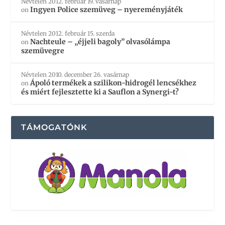
Névtelen
2012. február 19. vasárnap
Ingyen Police szemüveg – nyereményjáték
on
Névtelen
2012. február 15. szerda
Nachteule – „éjjeli bagoly” olvasólámpa
on
szemüvegre
Névtelen
2010. december 26. vasárnap
Ápoló termékek a szilikon-hidrogél lencsékhez
on
és miért fejlesztette ki a Sauflon a Synergi-t?
TÁMOGATÓNK