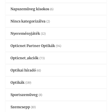
Napszemüveg kisokos
(6)
Nincs kategorizálva
(2)
Nyereményjáték
(12)
Opticnet Partner Optikák
(94)
Opticnet_akciók
(73)
Optikai híradó
(41)
Optikák
(119)
Sportszemüveg
(8)
Szemcsepp
(10)