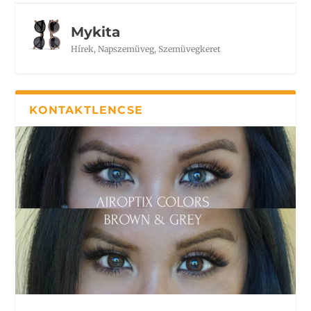
Mykita
Hírek
,
Napszemüveg
,
Szemüvegkeret
KONTAKTLENCSE