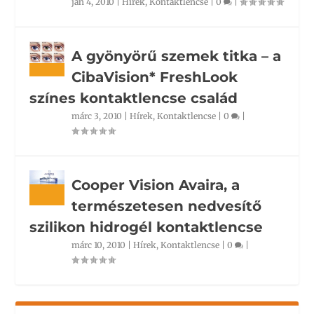
jan 4, 2010
|
Hírek
,
Kontaktlencse
|
0
|
A gyönyörű szemek titka – a
CibaVision* FreshLook
színes kontaktlencse család
márc 3, 2010
|
Hírek
,
Kontaktlencse
|
0
|
Cooper Vision Avaira, a
természetesen nedvesítő
szilikon hidrogél kontaktlencse
márc 10, 2010
|
Hírek
,
Kontaktlencse
|
0
|