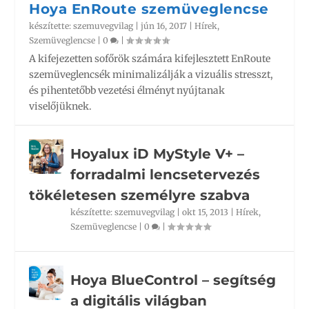
Hoya EnRoute szemüveglencse
készítette:
szemuvegvilag
|
jún 16, 2017
|
Hírek
,
Szemüveglencse
|
0
|
A kifejezetten sofőrök számára kifejlesztett EnRoute
szemüveglencsék minimalizálják a vizuális stresszt,
és pihentetőbb vezetési élményt nyújtanak
viselőjüknek.
Hoyalux iD MyStyle V+ –
forradalmi lencsetervezés
tökéletesen személyre szabva
készítette:
szemuvegvilag
|
okt 15, 2013
|
Hírek
,
Szemüveglencse
|
0
|
Hoya BlueControl – segítség
a digitális világban