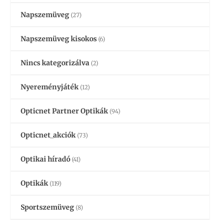
Napszemüveg
(27)
Napszemüveg kisokos
(6)
Nincs kategorizálva
(2)
Nyereményjáték
(12)
Opticnet Partner Optikák
(94)
Opticnet_akciók
(73)
Optikai híradó
(41)
Optikák
(119)
Sportszemüveg
(8)