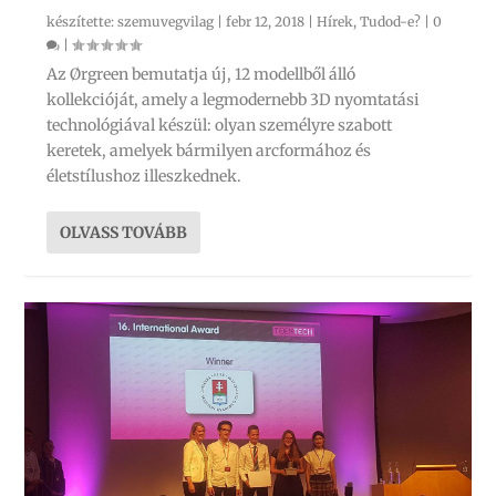
készítette:
szemuvegvilag
|
febr 12, 2018
|
Hírek
,
Tudod-e?
|
0
|
Az Ørgreen bemutatja új, 12 modellből álló
kollekcióját, amely a legmodernebb 3D nyomtatási
technológiával készül: olyan személyre szabott
keretek, amelyek bármilyen arcformához és
életstílushoz illeszkednek.
OLVASS TOVÁBB