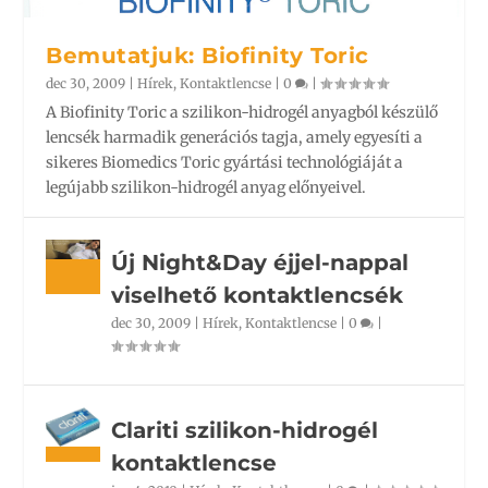
Bemutatjuk: Biofinity Toric
dec 30, 2009
|
Hírek
,
Kontaktlencse
|
0
|
A Biofinity Toric a szilikon-hidrogél anyagból készülő
lencsék harmadik generációs tagja, amely egyesíti a
sikeres Biomedics Toric gyártási technológiáját a
legújabb szilikon-hidrogél anyag előnyeivel.
Új Night&Day éjjel-nappal
viselhető kontaktlencsék
dec 30, 2009
|
Hírek
,
Kontaktlencse
|
0
|
Clariti szilikon-hidrogél
kontaktlencse