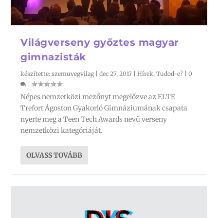
Világverseny győztes magyar
gimnazisták
készítette:
szemuvegvilag
|
dec 27, 2017
|
Hírek
,
Tudod-e?
|
0
|
Népes nemzetközi mezőnyt megelőzve az ELTE
Trefort Ágoston Gyakorló Gimnáziumának csapata
nyerte meg a Teen Tech Awards nevű verseny
nemzetközi kategóriáját.
OLVASS TOVÁBB