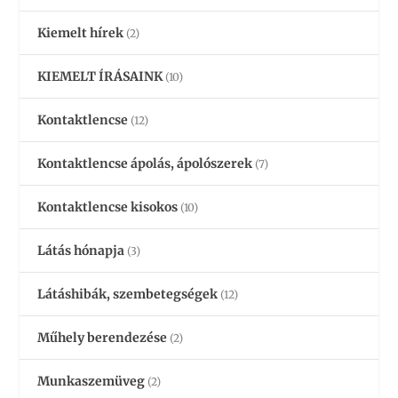
Kiemelt hírek
(2)
KIEMELT ÍRÁSAINK
(10)
Kontaktlencse
(12)
Kontaktlencse ápolás, ápolószerek
(7)
Kontaktlencse kisokos
(10)
Látás hónapja
(3)
Látáshibák, szembetegségek
(12)
Műhely berendezése
(2)
Munkaszemüveg
(2)