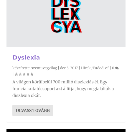
Dyslexia
készítette:
szemuvegvilag
|
dec 5, 2017
|
Hírek
,
Tudod-e?
|
0
|
A világon körülbelül 700 millió diszlexiás él. Egy
francia kutatócsoport azt állítja, hogy megtalálták a
diszlexia okát.
OLVASS TOVÁBB