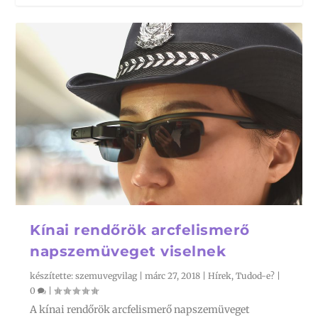
Kínai rendőrök arcfelismerő
napszemüveget viselnek
készítette:
szemuvegvilag
|
márc 27, 2018
|
Hírek
,
Tudod-e?
|
0
|
A kínai rendőrök arcfelismerő napszemüveget