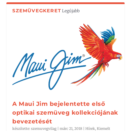
SZEMÜVEGKERET
Legújabb
A Maui Jim bejelentette első
optikai szemüveg kollekciójának
bevezetését
készítette:
szemuvegvilag
|
márc 21, 2018
|
Hírek
,
Kiemelt