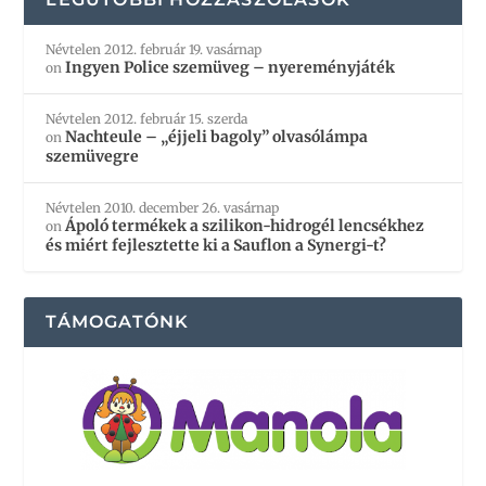
Névtelen
2012. február 19. vasárnap
Ingyen Police szemüveg – nyereményjáték
on
Névtelen
2012. február 15. szerda
Nachteule – „éjjeli bagoly” olvasólámpa
on
szemüvegre
Névtelen
2010. december 26. vasárnap
Ápoló termékek a szilikon-hidrogél lencsékhez
on
és miért fejlesztette ki a Sauflon a Synergi-t?
TÁMOGATÓNK