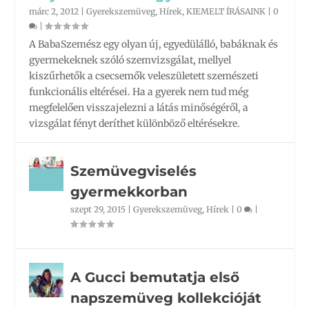
márc 2, 2012
|
Gyerekszemüveg
,
Hírek
,
KIEMELT ÍRÁSAINK
|
0
|
A BabaSzemész egy olyan új, egyedülálló, babáknak és
gyermekeknek szóló szemvizsgálat, mellyel
kiszűrhetők a csecsemők veleszületett szemészeti
funkcionális eltérései. Ha a gyerek nem tud még
megfelelően visszajelezni a látás minőségéről, a
vizsgálat fényt deríthet különböző eltérésekre.
Szemüvegviselés
gyermekkorban
szept 29, 2015
|
Gyerekszemüveg
,
Hírek
|
0
|
A Gucci bemutatja első
napszemüveg kollekcióját