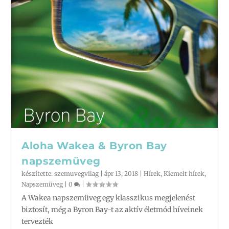
Aloha Wakea & Byron Bay
napszemüveg
készítette:
szemuvegvilag
|
ápr 13, 2018
|
Hírek
,
Kiemelt hírek
,
Napszemüveg
|
0
|
A Wakea napszemüveg egy klasszikus megjelenést
biztosít, még a Byron Bay-t az aktív életmód híveinek
tervezték