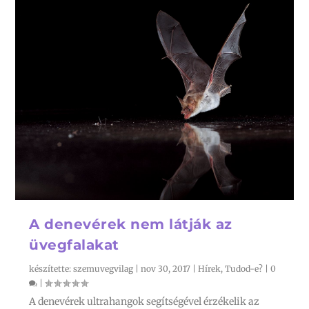
A denevérek nem látják az
üvegfalakat
készítette:
szemuvegvilag
|
nov 30, 2017
|
Hírek
,
Tudod-e?
|
0
|
A denevérek ultrahangok segítségével érzékelik az