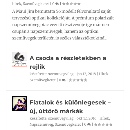
hírek
,
Szemüvegkeret
|
0
|
A Maui Jim bemutatta 56 modellt felvonultató saját
tervezésű optikai kollekcióját. A prémium polarizált
napszemüveg piac vezető résztvevője így már nem
csupán a napszemüvegek, hanem az optikai
szemüvegek területén is széles választékot kínál.
A csoda a részletekben a
rejlik
készítette:
szemuvegvilag
|
jan 12, 2018
|
Hírek
,
Szemüvegkeret
|
0
|
Fiatalok és különlegesek –
új, úttörő márkák
készítette:
szemuvegvilag
|
okt 12, 2016
|
Hírek
,
Napszemüveg
,
Szemüvegkeret
|
0
|