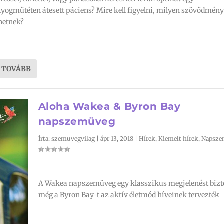
yogműtéten átesett páciens? Mire kell figyelni, milyen szövődmén
hetnek?
S TOVÁBB
Aloha Wakea & Byron Bay
napszemüveg
Írta:
szemuvegvilag
|
ápr 13, 2018
|
Hírek
,
Kiemelt hírek
,
Napsze
A Wakea napszemüveg egy klasszikus megjelenést bizto
még a Byron Bay-t az aktív életmód híveinek tervezték