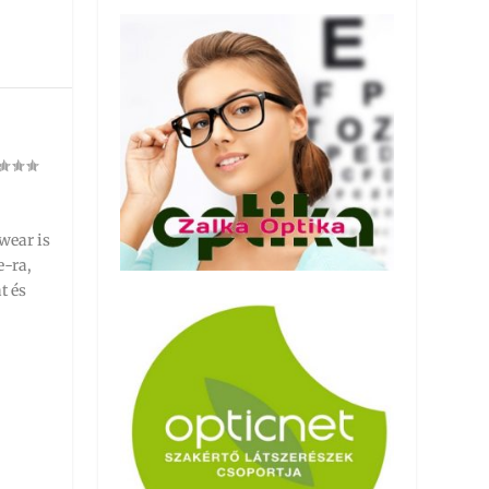
ewear is
e-ra,
t és