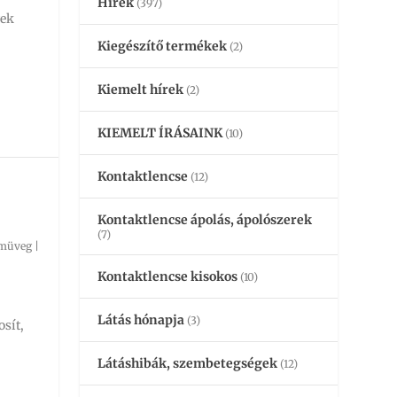
Hírek
(397)
yek
Kiegészítő termékek
(2)
Kiemelt hírek
(2)
KIEMELT ÍRÁSAINK
(10)
Kontaktlencse
(12)
Kontaktlencse ápolás, ápolószerek
(7)
müveg
|
Kontaktlencse kisokos
(10)
Látás hónapja
(3)
sít,
Látáshibák, szembetegségek
(12)