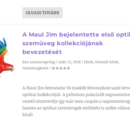
OLVASS TOVÁBB
A Maui Jim bejelentette első opti
szemüveg kollekciójának
bevezetését
Írta:
szemuvegvilag
|
márc 21, 2018
|
Hírek
,
Kiemelt hírek
,
Szemüvegkeret
|
A Maui Jim bemutatta 56 modellt felvonultató saját ter
optikai kollekcióját. A prémium polarizált napszemüve
vezető résztvevője így már nem csupán a napszemüveg
hanem az optikai szemüvegek területén is széles válasz
kínál.