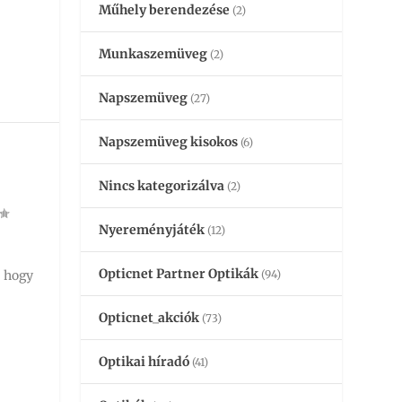
Műhely berendezése
(2)
Munkaszemüveg
(2)
Napszemüveg
(27)
Napszemüveg kisokos
(6)
Nincs kategorizálva
(2)
Nyereményjáték
(12)
Opticnet Partner Optikák
, hogy
(94)
Opticnet_akciók
(73)
Optikai híradó
(41)