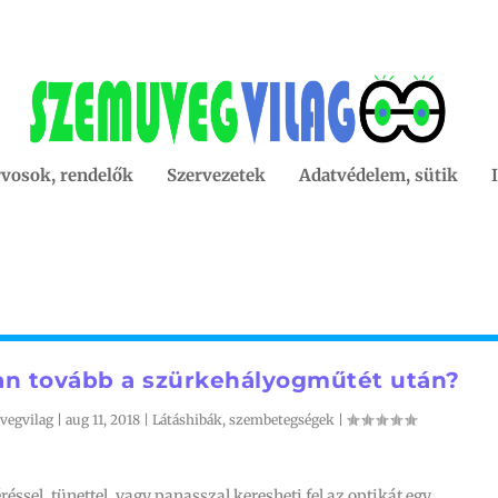
vosok, rendelők
Szervezetek
Adatvédelem, sütik
n tovább a szürkehályogműtét után?
vegvilag
|
aug 11, 2018
|
Látáshibák, szembetegségek
|
réssel, tünettel, vagy panasszal keresheti fel az optikát egy