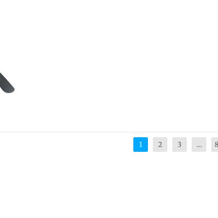
1
2
3
…