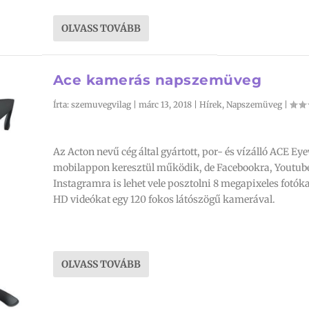
OLVASS TOVÁBB
Ace kamerás napszemüveg
Írta:
szemuvegvilag
|
márc 13, 2018
|
Hírek
,
Napszemüveg
|
Az Acton nevű cég által gyártott, por- és vízálló ACE Ey
mobilappon keresztül működik, de Facebookra, Youtub
Instagramra is lehet vele posztolni 8 megapixeles fotóka
HD videókat egy 120 fokos látószögű kamerával.
OLVASS TOVÁBB