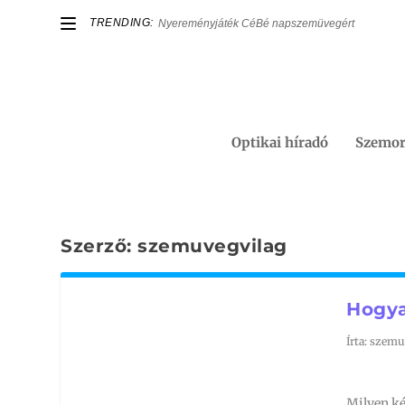
TRENDING:
Nyereményjáték CéBé napszemüvegért
Optikai híradó
Szemor
Szerző:
szemuvegvilag
Hogya
Írta:
szemu
Milyen ké