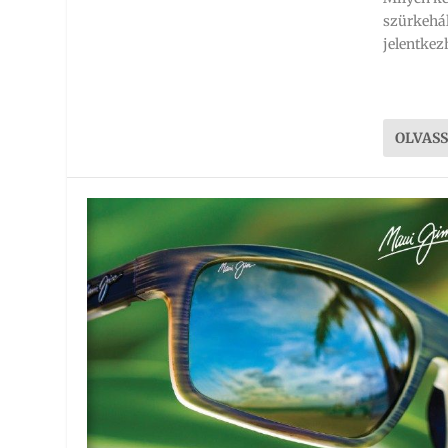
szürkehál
jelentkez
OLVAS