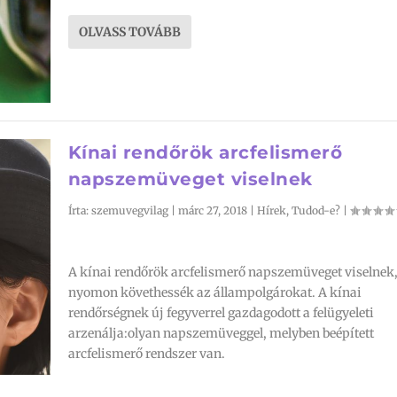
OLVASS TOVÁBB
Kínai rendőrök arcfelismerő
napszemüveget viselnek
Írta:
szemuvegvilag
|
márc 27, 2018
|
Hírek
,
Tudod-e?
|
A kínai rendőrök arcfelismerő napszemüveget viselnek
nyomon követhessék az állampolgárokat. A kínai
rendőrségnek új fegyverrel gazdagodott a felügyeleti
arzenálja:olyan napszemüveggel, melyben beépített
arcfelismerő rendszer van.