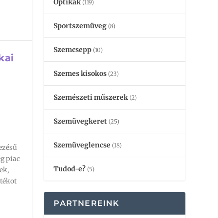
Optikák
(119)
Sportszemüveg
(8)
Szemcsepp
(10)
kai
Szemes kisokos
(23)
Szemészeti műszerek
(2)
Szemüvegkeret
(25)
Szemüveglencse
(18)
vezésű
g piac
Tudod-e?
(5)
ek,
tékot
PARTNEREINK