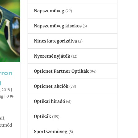
Napszemüveg
(27)
Napszemüveg kisokos
(6)
Nincs kategorizálva
(2)
Nyereményjáték
(12)
Opticnet Partner Optikák
(94)
yron
g
Opticnet_akciók
(73)
, 2018
|
eg
|
0
Optikai híradó
(41)
Optikák
(119)
ít,
letmód
Sportszemüveg
(8)