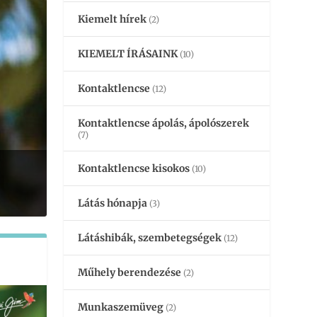
Kiemelt hírek
(2)
KIEMELT ÍRÁSAINK
(10)
Kontaktlencse
(12)
Kontaktlencse ápolás, ápolószerek
(7)
Kontaktlencse kisokos
(10)
Látás hónapja
(3)
Látáshibák, szembetegségek
(12)
Műhely berendezése
(2)
Munkaszemüveg
(2)