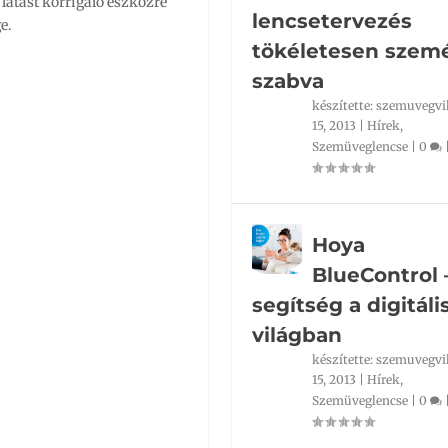
látást korrigáló eszközre
lencsetervezés
e.
tökéletesen szemé
szabva
készítette:
szemuvegvi
15, 2013
|
Hírek
,
Szemüveglencse
|
0
Hoya
BlueControl 
segítség a digitáli
világban
készítette:
szemuvegvi
15, 2013
|
Hírek
,
Szemüveglencse
|
0