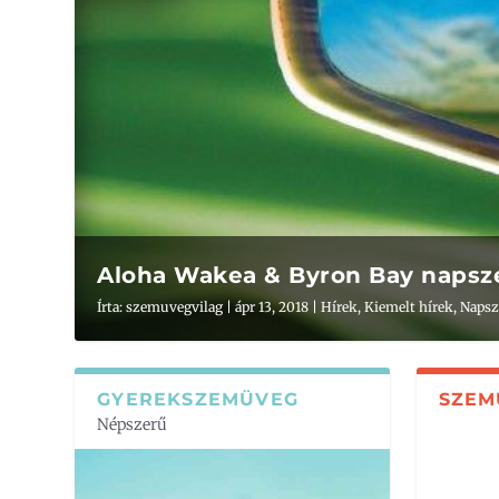
Aloha Wakea & Byron Bay naps
Írta:
szemuvegvilag
|
ápr 13, 2018
|
Hírek
,
Kiemelt hírek
,
Naps
GYEREKSZEMÜVEG
SZEM
Népszerű