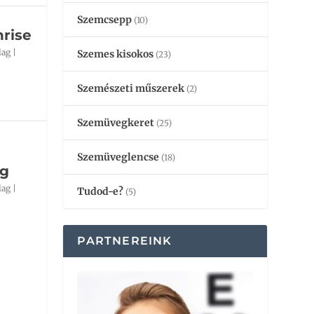
Szemcsepp
(10)
rise
lag
|
Szemes kisokos
(23)
Szemészeti műszerek
(2)
Szemüvegkeret
(25)
Szemüveglencse
(18)
g
lag
|
Tudod-e?
(5)
PARTNEREINK