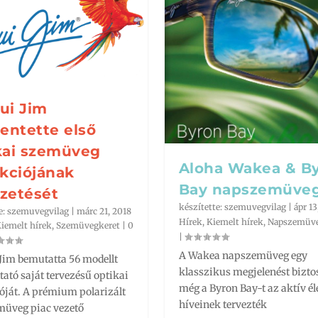
ui Jim
lentette első
kai szemüveg
Aloha Wakea & B
ekciójának
Bay napszemüve
zetését
készítette:
szemuvegvilag
|
ápr 13
e:
szemuvegvilag
|
márc 21, 2018
Hírek
,
Kiemelt hírek
,
Napszemüv
iemelt hírek
,
Szemüvegkeret
|
0
ikai szemüveg koll...
 – bővebben
rban
|
K
müvegkeret
EMELT ÍRÁSAINK
Kontaktlencse kisokos
,
|
Opticnet_akciók
|
0
,
|
|
Sportszemüveg
0
|
|
0
|
|
0
|
A Wakea napszemüveg egy
Jim bemutatta 56 modellt
klasszikus megjelenést biztos
tató saját tervezésű optikai
még a Byron Bay-t az aktív é
óját. A prémium polarizált
híveinek tervezték
üveg piac vezető