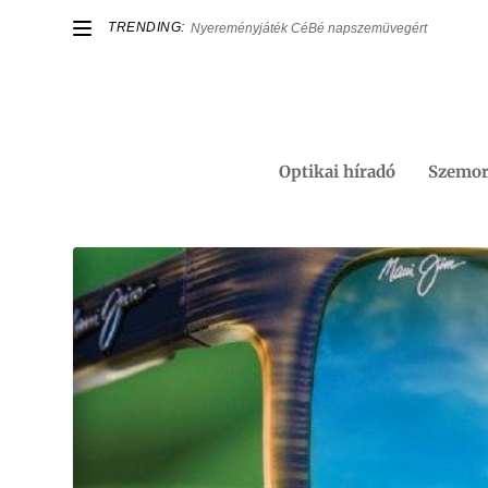
TRENDING:
Nyereményjáték CéBé napszemüvegért
Optikai híradó
Szemor
Címke:
látás probléma