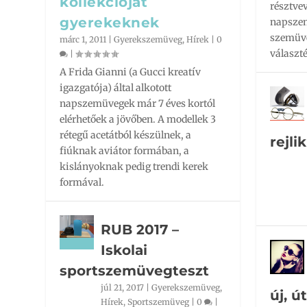
kollekcióját
résztve
gyerekeknek
napszem
szemüveg
márc 1, 2011
|
Gyerekszemüveg
,
Hírek
|
0
választé
|
A Frida Gianni (a Gucci kreatív
igazgatója) által alkotott
napszemüvegek már 7 éves kortól
elérhetőek a jövőben. A modellek 3
rétegű acetátból készülnek, a
rejlik
fiúknak aviátor formában, a
kislányoknak pedig trendi kerek
formával.
RUB 2017 –
Iskolai
sportszemüvegteszt
júl 21, 2017
|
Gyerekszemüveg
,
új, ú
Hírek
,
Sportszemüveg
|
0
|