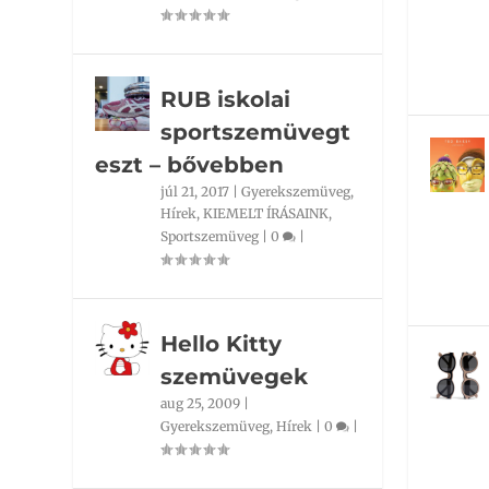
RUB iskolai
sportszemüvegt
eszt – bővebben
júl 21, 2017
|
Gyerekszemüveg
,
Hírek
,
KIEMELT ÍRÁSAINK
,
Sportszemüveg
|
0
|
Hello Kitty
szemüvegek
aug 25, 2009
|
Gyerekszemüveg
,
Hírek
|
0
|