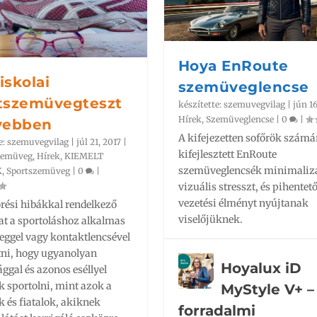
Hoya EnRoute
iskolai
szemüveglencse
tszemüvegteszt
készítette:
szemuvegvilag
|
jún 16
Hírek
,
Szemüveglencse
|
0
|
vebben
A kifejezetten sofőrök számá
e:
szemuvegvilag
|
júl 21, 2017
|
kifejlesztett EnRoute
zemüveg
,
Hírek
,
KIEMELT
szemüveglencsék minimalizá
K
,
Sportszemüveg
|
0
|
vizuális stresszt, és pihentet
vezetési élményt nyújtanak
örési hibákkal rendelkező
viselőjüknek.
at a sportoláshoz alkalmas
ggel vagy kontaktlencsével
átni, hogy ugyanolyan
Hoyalux iD
ggal és azonos eséllyel
k sportolni, mint azok a
MyStyle V+ –
 és fiatalok, akiknek
forradalmi