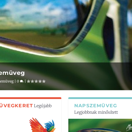
zemüveg
zemüveg
|
0
|
ÜVEGKERET
NAPSZEMÜVEG
Legújabb
Legjobbnak minősített