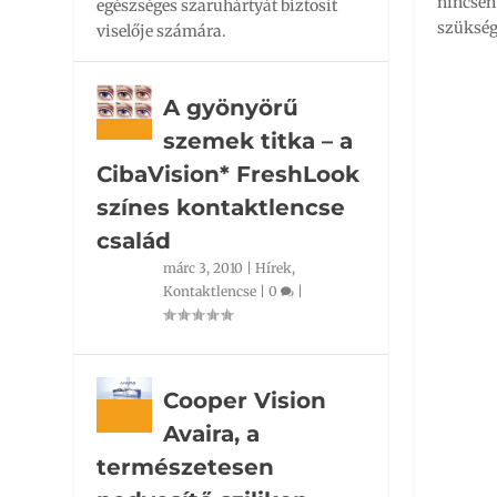
nincsen 
egészséges szaruhártyát biztosít
szükség
viselője számára.
A gyönyörű
szemek titka – a
CibaVision* FreshLook
színes kontaktlencse
család
márc 3, 2010
|
Hírek
,
Kontaktlencse
|
0
|
Cooper Vision
Avaira, a
természetesen