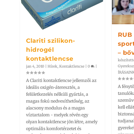
RUB 
Clariti szilikon-
spor
hidrogél
– bő
kontaktlencse
készített
Gyereks
jan 4, 2010
|
Hírek
,
Kontaktlencse
|
0
|
ÍRÁSAIN
A Clariti kontaktlencse jellemzői az
A fényt
ideális oxigén-áteresztés, a
tanulók
felületkezelés nélküli gyártás, a
szemüve
magas fokú nedvesíthetőség, az
kell ell
alacsony modulus és a magas
biztonsá
víztartalom - melyek révén egy
tudjana
olyan kontaktlencse jön létre, amely
gyerekek
optimális komfortérzetet és