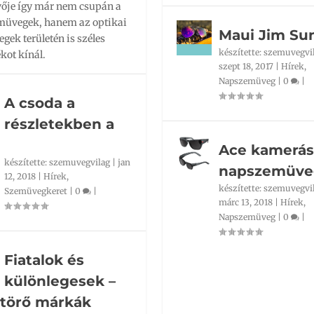
vője így már nem csupán a
üvegek, hanem az optikai
Maui Jim Sun
ek területén is széles
készítette:
szemuvegvi
kot kínál.
szept 18, 2017
|
Hírek
,
Napszemüveg
|
0
|
A csoda a
részletekben a
Ace kamerás
készítette:
szemuvegvilag
|
jan
napszemüve
12, 2018
|
Hírek
,
készítette:
szemuvegvi
Szemüvegkeret
|
0
|
márc 13, 2018
|
Hírek
,
Napszemüveg
|
0
|
Fiatalok és
különlegesek –
ttörő márkák