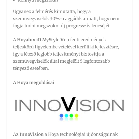
Ugyanez a felmérés kimutatta, hogy a
szemüvegviselők 30%-a aggódik amiatt, hogy nem
fogja tudni megszokni új progresszív lencséjét.
A
Hoyalux iD MyStyle V+
a fenti eredmények
teljeskörű figyelembe vételével került kifejlesztésre,
így a létező legjobb teljesítményt biztosítja a
szemüvegviselők által megjelölt 5 legfontosabb
tényező esetében.
A Hoya megoldásai
Az
InnoVision
a Hoya technológiai újdonságainak