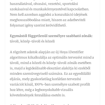
használatával, olvasási, vezetési, sportolási
szokásaival és munkakörnyezetével kapcsolatban.
Nem kell azonban aggódni a konzultáció idejének
meghosszabbodása miatt, hiszen az adatbeviteli
folyamat igény szerint lerövidíthető.
Egymástól függetlenül személyre szabható zónák:
távoli, közép-távoli és közeli
A rögzített adatok alapján az új Hoya iDentifier
algoritmus kikalkulálja az optimális tervezést mind a
távoli, mind a közeli és közép-távoli zónák esetében
is, majd a legideálisabb elosztást alakítja ki ezekből
minden szemüvegviselő számára. Ez az egyedülálló
eljárás, mely gyakorlatilag korlátlan tervezési
variációt kínál, 100%-ban személyre szabott profilt
hoz létre, még a legbonyolultabb vizuális
követelmények fennállása esetén is.