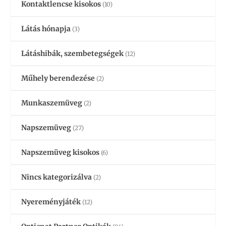
Kontaktlencse kisokos
(10)
Látás hónapja
(3)
Látáshibák, szembetegségek
(12)
Műhely berendezése
(2)
Munkaszemüveg
(2)
Napszemüveg
(27)
Napszemüveg kisokos
(6)
Nincs kategorizálva
(2)
Nyereményjáték
(12)