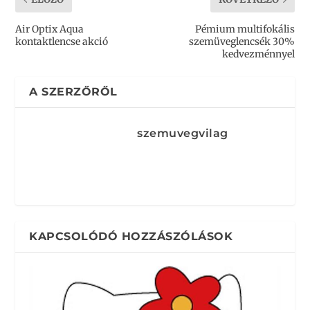
Air Optix Aqua
Pémium multifokális
kontaktlencse akció
szemüveglencsék 30%
kedvezménnyel
A SZERZŐRŐL
szemuvegvilag
KAPCSOLÓDÓ HOZZÁSZÓLÁSOK