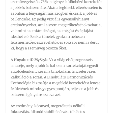
szemüvegviselők 73%-a igényel különböző korrekciót
a jobb és bal szemére. Akár a legkisebb eltérés esetén is
azonban a fénysugár más szögben érkezik a jobb és
bal lencsére. Ez pedig vizuális egyensúlyhiányt
eredményezhet, ami a szem megerőltetését okozhatja,
valamint szemfáradtságot, szemégést és fejfájást
idézhet elő. Ezek a tünetek gyakran nehezen
felismerhetőek észrevehetők és sokszor nem is derül
ki, hogy a szemüveg okozza őket.
A
Hoyalux iD MyStyle V+
a világ első progresszív
lencséje, mely a jobb és bal szem korrekcióját egyedi
alkotóelemként kezeli a binokuláris lencsetervezés
kalkulációja során. A Binokulárs Harmonizációs
Technológia biztosítja a megfelelő korrekciót a lencse
felületének mindegy egyes pontján, teljesen a jobb és
bal szem igényeire szabva azt.
Az eredmény: könnyed, megerőltetés nélküli
fókuszálás, állandó stabilitásérzés, tökéletes