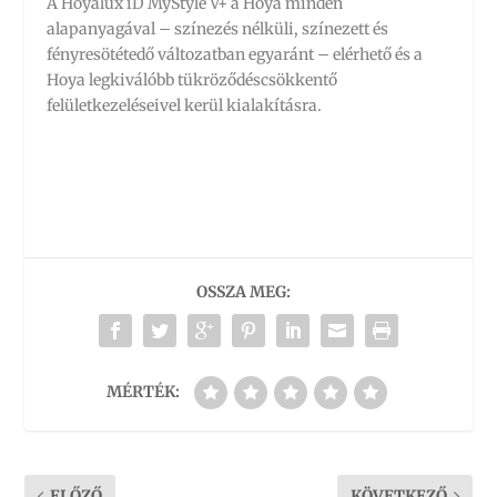
A Hoyalux iD MyStyle V+ a Hoya minden
alapanyagával – színezés nélküli, színezett és
fényresötétedő változatban egyaránt – elérhető és a
Hoya legkiválóbb tükröződéscsökkentő
felületkezeléseivel kerül kialakításra.
OSSZA MEG:
MÉRTÉK:
ELŐZŐ
KÖVETKEZŐ