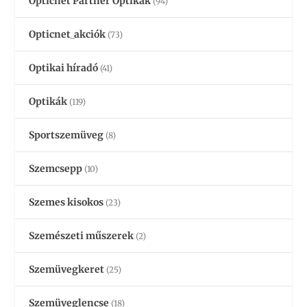
Opticnet Partner Optikák
(94)
Opticnet_akciók
(73)
Optikai híradó
(41)
Optikák
(119)
Sportszemüveg
(8)
Szemcsepp
(10)
Szemes kisokos
(23)
Szemészeti műszerek
(2)
Szemüvegkeret
(25)
Szemüveglencse
(18)