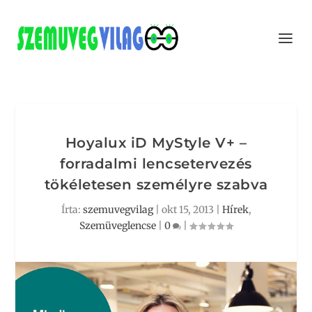
Hoyalux iD MyStyle V+ –
forradalmi lencsetervezés
tökéletesen személyre szabva
Írta:
szemuvegvilag
|
okt 15, 2013
|
Hírek
,
Szemüveglencse
|
0
|