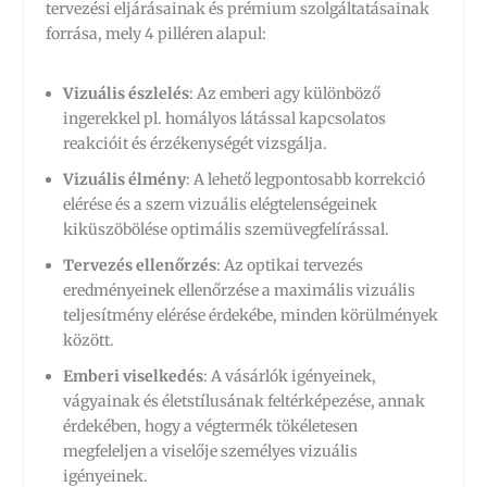
tervezési eljárásainak és prémium szolgáltatásainak
forrása, mely 4 pilléren alapul:
Vizuális észlelés
: Az emberi agy különböző
ingerekkel pl. homályos látással kapcsolatos
reakcióit és érzékenységét vizsgálja.
Vizuális élmény
: A lehető legpontosabb korrekció
elérése és a szem vizuális elégtelenségeinek
kiküszöbölése optimális szemüvegfelírással.
Tervezés ellenőrzés
: Az optikai tervezés
eredményeinek ellenőrzése a maximális vizuális
teljesítmény elérése érdekébe, minden körülmények
között.
Emberi viselkedés
: A vásárlók igényeinek,
vágyainak és életstílusának feltérképezése, annak
érdekében, hogy a végtermék tökéletesen
megfeleljen a viselője személyes vizuális
igényeinek.