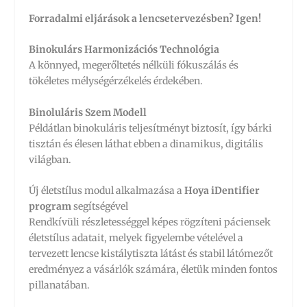
Forradalmi eljárások a lencsetervezésben? Igen!
Binokulárs Harmonizációs Technológia
A könnyed, megerőltetés nélküli fókuszálás és
tökéletes mélységérzékelés érdekében.
Binoluláris Szem Modell
Példátlan binokuláris teljesítményt biztosít, így bárki
tisztán és élesen láthat ebben a dinamikus, digitális
világban.
Új életstílus modul alkalmazása a
Hoya iDentifier
program
segítségével
Rendkívüli részletességgel képes rögzíteni páciensek
életstílus adatait, melyek figyelembe vételével a
tervezett lencse kistálytiszta látást és stabil látómezőt
eredményez a vásárlók számára, életük minden fontos
pillanatában.