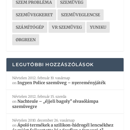
SZEM PROBLÉMA
SZEMÜVEG
SZEMÜVEGKERET
SZEMÜVEGLENCSE
SZÁMÍTÓGÉP
VR SZEMÜVEG
YUNIKU
ØRGREEN
LEGUTÓBBI HOZZÁSZÓLÁSOK
Névtelen
2012. február 19. vasárnap
Ingyen Police szemüveg – nyereményjáték
on
Névtelen
2012. február 15. szerda
Nachteule – „éjjeli bagoly” olvasólámpa
on
szemüvegre
Névtelen
2010. december 26. vasárnap
Ápoló termékek a szilikon-hidrogél lencsékhez
on