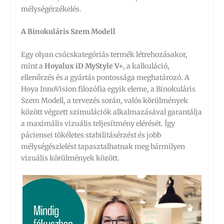
mélységérzékelés.
A Binokuláris Szem Modell
Egy olyan csúcskategóriás termék létrehozásakor,
mint a
Hoyalux iD MyStyle V+
, a kalkuláció,
ellenőrzés és a gyártás pontossága meghatározó. A
Hoya InnoVision filozófia egyik eleme, a Binokuláris
Szem Modell, a tervezés során, valós körülmények
között végzett szimulációk alkalmazásával garantálja
a maximális vizuális teljesítmény elérését. Így
páciensei tökéletes stabilitásérzést és jobb
mélységészlelést tapasztalhatnak meg bármilyen
vizuális körülmények között.