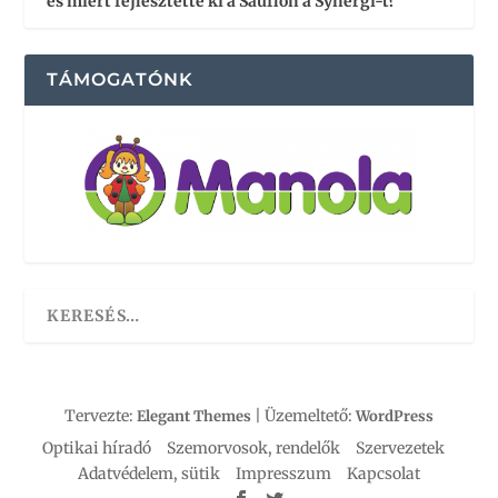
és miért fejlesztette ki a Sauflon a Synergi-t?
TÁMOGATÓNK
Tervezte:
| Üzemeltető:
Elegant Themes
WordPress
Optikai híradó
Szemorvosok, rendelők
Szervezetek
Adatvédelem, sütik
Impresszum
Kapcsolat