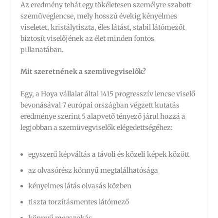
Az eredmény tehát egy tökéletesen személyre szabott
szemüveglencse, mely hosszú évekig kényelmes
viseletet, kristálytiszta, éles látást, stabil látómezőt
biztosít viselőjének az élet minden fontos
pillanatában.
Mit szeretnének a szemüvegviselők?
Egy, a Hoya vállalat által 1415 progresszív lencse viselő
bevonásával 7 európai országban végzett kutatás
eredménye szerint 5 alapvető tényező járul hozzá a
legjobban a szemüvegviselők elégedettségéhez:
egyszerű képváltás a távoli és közeli képek között
az olvasórész könnyű megtalálhatósága
kényelmes látás olvasás közben
tiszta torzításmentes látómező
könnyű megszokás