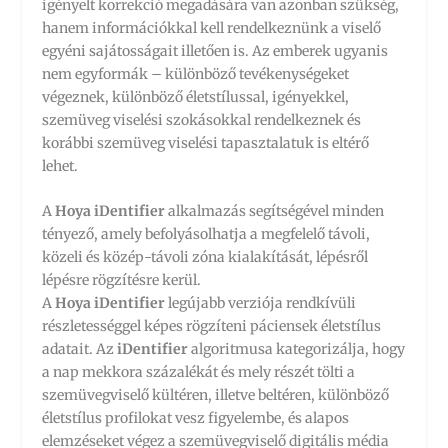
igényelt korrekció megadására van azonban szükség,
hanem információkkal kell rendelkeznünk a viselő
egyéni sajátosságait illetően is. Az emberek ugyanis
nem egyformák – különböző tevékenységeket
végeznek, különböző életstílussal, igényekkel,
szemüveg viselési szokásokkal rendelkeznek és
korábbi szemüveg viselési tapasztalatuk is eltérő
lehet.
A
Hoya iDentifier
alkalmazás segítségével minden
tényező, amely befolyásolhatja a megfelelő távoli,
közeli és közép-távoli zóna kialakítását, lépésről
lépésre rögzítésre kerül.
A
Hoya iDentifier
legújabb verziója rendkívüli
részletességgel képes rögzíteni páciensek életstílus
adatait. Az
iDentifier
algoritmusa kategorizálja, hogy
a nap mekkora százalékát és mely részét tölti a
szemüvegviselő kültéren, illetve beltéren, különböző
életstílus profilokat vesz figyelembe, és alapos
elemzéseket végez a szemüvegviselő digitális média