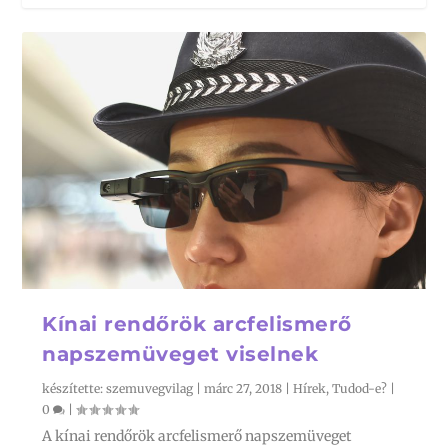
Kínai rendőrök arcfelismerő
napszemüveget viselnek
készítette:
szemuvegvilag
|
márc 27, 2018
|
Hírek
,
Tudod-e?
|
0
|
A kínai rendőrök arcfelismerő napszemüveget