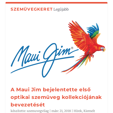
SZEMÜVEGKERET
Legújabb
A Maui Jim bejelentette első
optikai szemüveg kollekciójának
bevezetését
készítette:
szemuvegvilag
|
márc 21, 2018
|
Hírek
,
Kiemelt