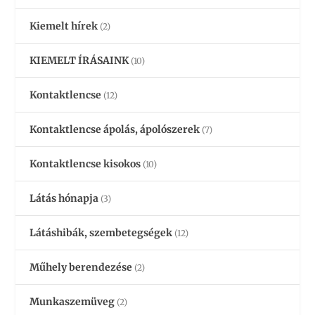
Kiemelt hírek
(2)
KIEMELT ÍRÁSAINK
(10)
Kontaktlencse
(12)
Kontaktlencse ápolás, ápolószerek
(7)
Kontaktlencse kisokos
(10)
Látás hónapja
(3)
Látáshibák, szembetegségek
(12)
Műhely berendezése
(2)
Munkaszemüveg
(2)