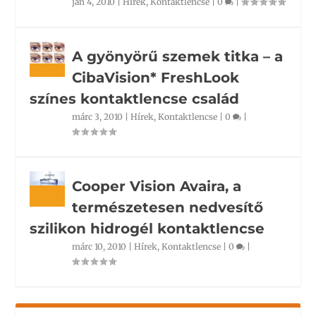
jan 4, 2010
|
Hírek
,
Kontaktlencse
|
0
|
A gyönyörű szemek titka – a
CibaVision* FreshLook
színes kontaktlencse család
márc 3, 2010
|
Hírek
,
Kontaktlencse
|
0
|
Cooper Vision Avaira, a
természetesen nedvesítő
szilikon hidrogél kontaktlencse
márc 10, 2010
|
Hírek
,
Kontaktlencse
|
0
|