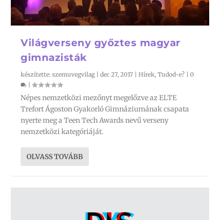
Világverseny győztes magyar
gimnazisták
készítette:
szemuvegvilag
|
dec 27, 2017
|
Hírek
,
Tudod-e?
|
0
|
Népes nemzetközi mezőnyt megelőzve az ELTE
Trefort Ágoston Gyakorló Gimnáziumának csapata
nyerte meg a Teen Tech Awards nevű verseny
nemzetközi kategóriáját.
OLVASS TOVÁBB