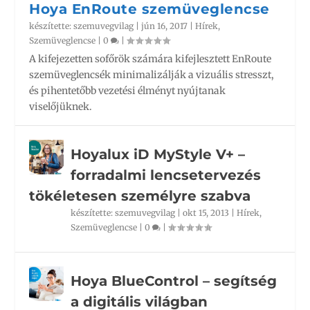
Hoya EnRoute szemüveglencse
készítette:
szemuvegvilag
|
jún 16, 2017
|
Hírek
,
Szemüveglencse
|
0
|
A kifejezetten sofőrök számára kifejlesztett EnRoute
szemüveglencsék minimalizálják a vizuális stresszt,
és pihentetőbb vezetési élményt nyújtanak
viselőjüknek.
Hoyalux iD MyStyle V+ –
forradalmi lencsetervezés
tökéletesen személyre szabva
készítette:
szemuvegvilag
|
okt 15, 2013
|
Hírek
,
Szemüveglencse
|
0
|
Hoya BlueControl – segítség
a digitális világban