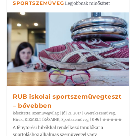
SPORTSZEMÜVEG
Legjobbnak minősített
RUB iskolai sportszemüvegteszt
– bővebben
készítette:
szemuvegvilag
|
júl 21, 2017
|
Gyerekszemüveg
,
Hírek
,
KIEMELT ÍRÁSAINK
,
Sportszemüveg
|
0
|
A fénytörési hibákkal rendelkező tanulókat a
sportoláshoz alkalmas szemüveggel vagy