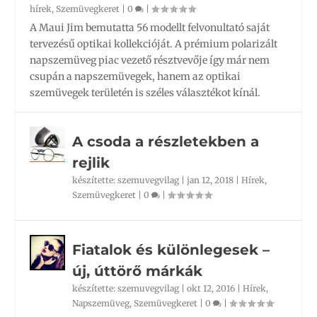
hírek
,
Szemüvegkeret
|
0
|
A Maui Jim bemutatta 56 modellt felvonultató saját
tervezésű optikai kollekcióját. A prémium polarizált
napszemüveg piac vezető résztvevője így már nem
csupán a napszemüvegek, hanem az optikai
szemüvegek területén is széles választékot kínál.
A csoda a részletekben a
rejlik
készítette:
szemuvegvilag
|
jan 12, 2018
|
Hírek
,
Szemüvegkeret
|
0
|
Fiatalok és különlegesek –
új, úttörő márkák
készítette:
szemuvegvilag
|
okt 12, 2016
|
Hírek
,
Napszemüveg
,
Szemüvegkeret
|
0
|