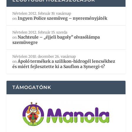
Névtelen
2012. február 19. vasárnap
Ingyen Police szemüveg – nyereményjáték
on
Névtelen
2012. február 15. szerda
Nachteule – „éjjeli bagoly” olvasólámpa
on
szemüvegre
Névtelen
2010. december 26. vasárnap
Ápoló termékek a szilikon-hidrogél lencsékhez
on
és miért fejlesztette ki a Sauflon a Synergi-t?
TÁMOGATÓNK