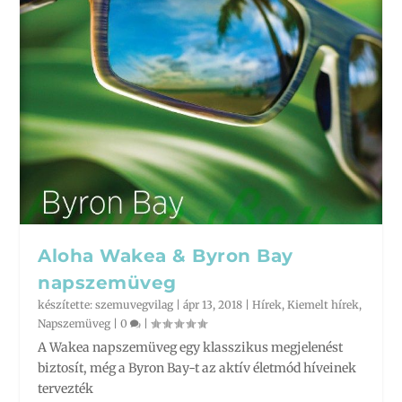
Aloha Wakea & Byron Bay
napszemüveg
készítette:
szemuvegvilag
|
ápr 13, 2018
|
Hírek
,
Kiemelt hírek
,
Napszemüveg
|
0
|
A Wakea napszemüveg egy klasszikus megjelenést
biztosít, még a Byron Bay-t az aktív életmód híveinek
tervezték