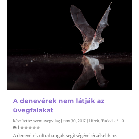
A denevérek nem látják az
üvegfalakat
készítette:
szemuvegvilag
|
nov 30, 2017
|
Hírek
,
Tudod-e?
|
0
|
A denevérek ultrahangok segítségével érzékelik az