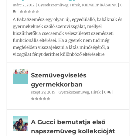
márc 2, 2012
|
Gyerekszemüveg
,
Hírek
,
KIEMELT ÍRÁSAINK
|
0
|
A BabaSzemész egy olyan új, egyedülálló, babáknak és
gyermekeknek szóló szemvizsgálat, mellyel
kiszűrhetők a csecsemők veleszületett szemészeti
funkcionális eltérései. Ha a gyerek nem tud még
megfelelően visszajelezni a látás minőségéről, a
vizsgálat fényt deríthet különböző eltérésekre.
Szemüvegviselés
gyermekkorban
szept 29, 2015
|
Gyerekszemüveg
,
Hírek
|
0
|
A Gucci bemutatja első
napszemüveg kollekcióját