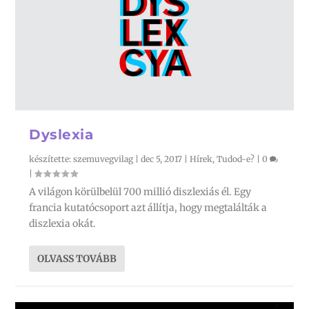
Dyslexia
készítette:
szemuvegvilag
|
dec 5, 2017
|
Hírek
,
Tudod-e?
|
0
|
A világon körülbelül 700 millió diszlexiás él. Egy
francia kutatócsoport azt állítja, hogy megtalálták a
diszlexia okát.
OLVASS TOVÁBB