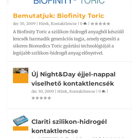
Bemutatjuk: Biofinity Toric
dec 30, 2009
|
Hírek
,
Kontaktlencse
|
0
|
A Biofinity Toric a szilikon-hidrogél anyagból készülő
lencsék harmadik generációs tagja, amely egyesíti a
sikeres Biomedics Toric gyártási technológiáját a
legújabb szilikon-hidrogél anyag előnyeivel.
Új Night&Day éjjel-nappal
viselhető kontaktlencsék
dec 30, 2009
|
Hírek
,
Kontaktlencse
|
0
|
Clariti szilikon-hidrogél
kontaktlencse