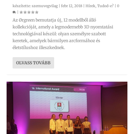
készítette:
szemuvegvilag
|
febr 12, 2018
|
Hírek
,
Tudod-e?
|
0
|
Az Ørgreen bemutatja új, 12 modellből álló
kollekcióját, amely a legmodernebb 3D nyomtatási
technológiával készül: olyan személyre szabott
keretek, amelyek bármilyen arcformához és
életstílushoz illeszkednek.
OLVASS TOVÁBB