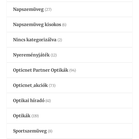
Napszemüveg
(27)
Napszemüveg kisokos
(6)
Nincs kategorizálva
(2)
Nyereményjáték
(12)
Opticnet Partner Optikák
(94)
Opticnet_akciók
(73)
Optikai híradó
(41)
Optikák
(119)
Sportszemüveg
(8)