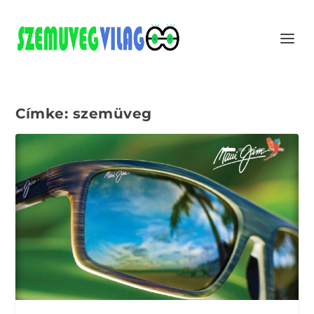
Címke:
szemüveg