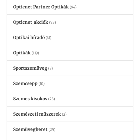
Opticnet Partner Optikák
(94)
Opticnet_akciók
(73)
Optikai híradó
(41)
Optikák
(119)
Sportszemüveg
(8)
Szemcsepp
(10)
Szemes kisokos
(23)
Szemészeti műszerek
(2)
Szemüvegkeret
(25)