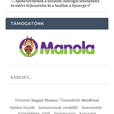
Ápoló termékek a szilikon-hidrogél lencsékhez
on
és miért fejlesztette ki a Sauflon a Synergi-t?
TÁMOGATÓNK
Tervezte:
| Üzemeltető:
Elegant Themes
WordPress
Optikai híradó
Szemorvosok, rendelők
Szervezetek
Adatvédelem, sütik
Impresszum
Kapcsolat