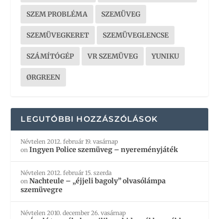
SZEM PROBLÉMA
SZEMÜVEG
SZEMÜVEGKERET
SZEMÜVEGLENCSE
SZÁMÍTÓGÉP
VR SZEMÜVEG
YUNIKU
ØRGREEN
LEGUTÓBBI HOZZÁSZÓLÁSOK
Névtelen
2012. február 19. vasárnap
Ingyen Police szemüveg – nyereményjáték
on
Névtelen
2012. február 15. szerda
Nachteule – „éjjeli bagoly” olvasólámpa
on
szemüvegre
Névtelen
2010. december 26. vasárnap