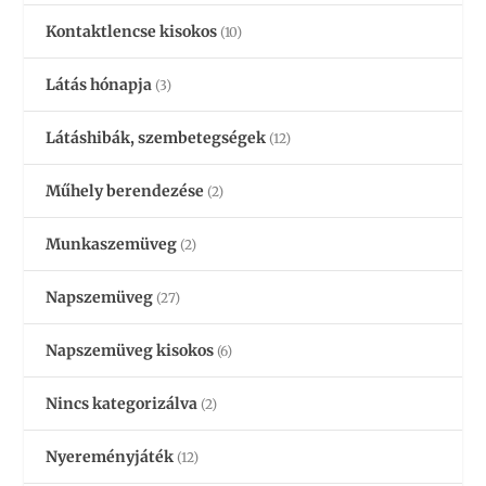
Kontaktlencse kisokos
(10)
Látás hónapja
(3)
Látáshibák, szembetegségek
(12)
Műhely berendezése
(2)
Munkaszemüveg
(2)
Napszemüveg
(27)
Napszemüveg kisokos
(6)
Nincs kategorizálva
(2)
Nyereményjáték
(12)