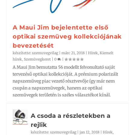
A Maui Jim bejelentette első
optikai szemüveg kollekciójának
bevezetését
készítette:
szemuvegvilag
|
márc 21, 2018
|
Hírek
,
Kiemelt
hírek
,
Szemüvegkeret
|
0
|
A Maui Jim bemutatta 56 modellt felvonultató saját
tervezésű optikai kollekcióját. A prémium polarizált
napszemüveg piac vezető résztvevője így már nem
csupán a napszemüvegek, hanem az optikai
szemüvegek területén is széles választékot kínál.
A csoda a részletekben a
rejlik
készítette:
szemuvegvilag
|
jan 12, 2018
|
Hírek
,