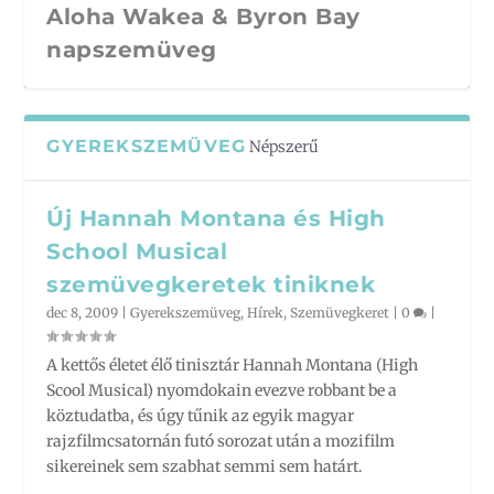
Aloha Wakea & Byron Bay
napszemüveg
GYEREKSZEMÜVEG
Népszerű
Új Hannah Montana és High
School Musical
szemüvegkeretek tiniknek
dec 8, 2009
|
Gyerekszemüveg
,
Hírek
,
Szemüvegkeret
|
0
|
A kettős életet élő tinisztár Hannah Montana (High
A Maui Jim bejelentette első
Ace kamerás napszemüveg
Készülj a napsütésre!
RUB iskolai sportszemüvegteszt
Kontaktlencse viselés
Scool Musical) nyomdokain evezve robbant be a
köztudatba, és úgy tűnik az egyik magyar
optikai szemüveg koll...
– bővebben
gyerekkorban
rajzfilmcsatornán futó sorozat után a mozifilm
sikereinek sem szabhat semmi sem határt.