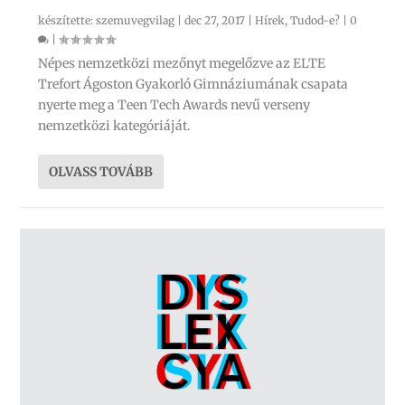
készítette:
szemuvegvilag
|
dec 27, 2017
|
Hírek
,
Tudod-e?
|
0
|
Népes nemzetközi mezőnyt megelőzve az ELTE
Trefort Ágoston Gyakorló Gimnáziumának csapata
nyerte meg a Teen Tech Awards nevű verseny
nemzetközi kategóriáját.
OLVASS TOVÁBB