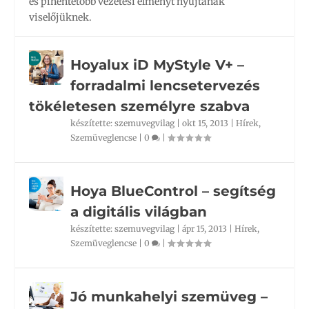
és pihentetőbb vezetési élményt nyújtanak
viselőjüknek.
Hoyalux iD MyStyle V+ –
forradalmi lencsetervezés
tökéletesen személyre szabva
készítette:
szemuvegvilag
|
okt 15, 2013
|
Hírek
,
Szemüveglencse
|
0
|
Hoya BlueControl – segítség
a digitális világban
készítette:
szemuvegvilag
|
ápr 15, 2013
|
Hírek
,
Szemüveglencse
|
0
|
Jó munkahelyi szemüveg –