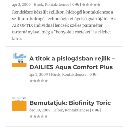
ápr 2, 2009
|
Hírek
,
Kontaktlencse
|
0
|
Rendelésre készült szilikon-hidrogél kontaktlencse a
szilikon-hidrogél technológia világelső gyártójától. Az
AIR OPTIX Individual lencsék széles paraméter
tartományával még a "bonyolult eseteket" is el lehet
látni.
A titok a pislogásban rejlik –
DAILIES Aqua Comfort Plus
ápr 2, 2009
|
Hírek
,
Kontaktlencse
|
0
|
Bemutatjuk: Biofinity Toric
dec 30, 2009
|
Hírek
,
Kontaktlencse
|
0
|