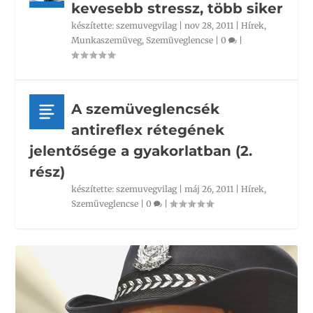
kevesebb stressz, több siker
készítette:
szemuvegvilag
|
nov 28, 2011
|
Hírek
,
Munkaszemüveg
,
Szemüveglencse
|
0
|
A szemüveglencsék
antireflex rétegének
jelentősége a gyakorlatban (2.
rész)
készítette:
szemuvegvilag
|
máj 26, 2011
|
Hírek
,
Szemüveglencse
|
0
|