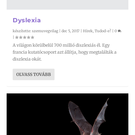
Dyslexia
készítette:
szemuvegvilag
|
dec 5, 2017
|
Hírek
,
Tudod-e?
|
0
|
A világon körülbelül 700 millió diszlexiás él. Egy
francia kutatócsoport azt állítja, hogy megtalálták a
diszlexia okát.
OLVASS TOVÁBB