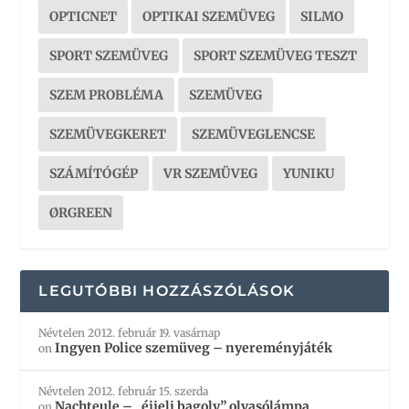
OPTICNET
OPTIKAI SZEMÜVEG
SILMO
SPORT SZEMÜVEG
SPORT SZEMÜVEG TESZT
SZEM PROBLÉMA
SZEMÜVEG
SZEMÜVEGKERET
SZEMÜVEGLENCSE
SZÁMÍTÓGÉP
VR SZEMÜVEG
YUNIKU
ØRGREEN
LEGUTÓBBI HOZZÁSZÓLÁSOK
Névtelen
2012. február 19. vasárnap
Ingyen Police szemüveg – nyereményjáték
on
Névtelen
2012. február 15. szerda
Nachteule – „éjjeli bagoly” olvasólámpa
on