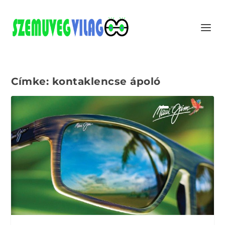
Címke:
kontaklencse ápoló