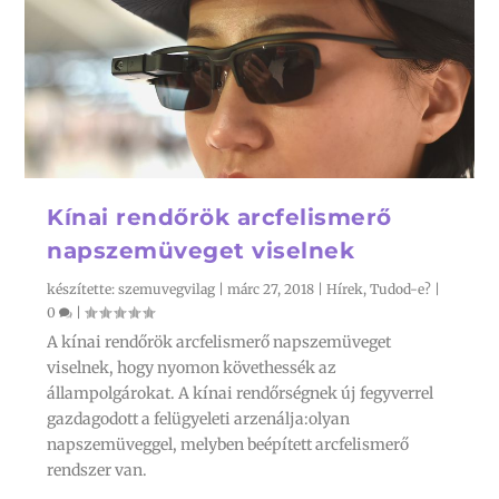
Kínai rendőrök arcfelismerő
napszemüveget viselnek
készítette:
szemuvegvilag
|
márc 27, 2018
|
Hírek
,
Tudod-e?
|
0
|
A kínai rendőrök arcfelismerő napszemüveget
viselnek, hogy nyomon követhessék az
állampolgárokat. A kínai rendőrségnek új fegyverrel
gazdagodott a felügyeleti arzenálja:olyan
napszemüveggel, melyben beépített arcfelismerő
rendszer van.