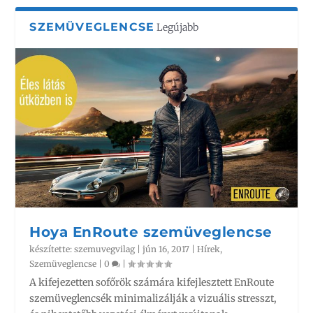
SZEMÜVEGLENCSE
Legújabb
Hoya EnRoute szemüveglencse
készítette:
szemuvegvilag
|
jún 16, 2017
|
Hírek
,
Szemüveglencse
|
0
|
A kifejezetten sofőrök számára kifejlesztett EnRoute
szemüveglencsék minimalizálják a vizuális stresszt,