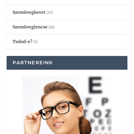
Szemüvegkeret
(25)
Szemüveglencse
(18)
Tudod-e?
(5)
PARTNEREINK