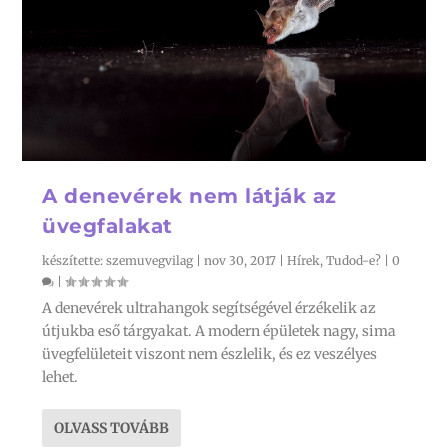
A denevérek nem látják az
üvegfalakat
készítette:
szemuvegvilag
|
nov 30, 2017
|
Hírek
,
Tudod-e?
|
0
|
A denevérek ultrahangok segítségével érzékelik az
útjukba eső tárgyakat. A modern épületek nagy, sima
üvegfelületeit viszont nem észlelik, és ez veszélyes
lehet.
OLVASS TOVÁBB