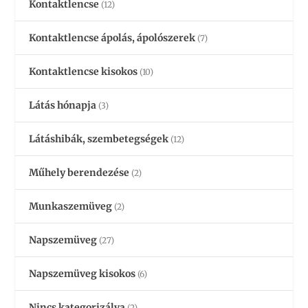
Kontaktlencse
(12)
Kontaktlencse ápolás, ápolószerek
(7)
Kontaktlencse kisokos
(10)
Látás hónapja
(3)
Látáshibák, szembetegségek
(12)
Műhely berendezése
(2)
Munkaszemüveg
(2)
Napszemüveg
(27)
Napszemüveg kisokos
(6)
Nincs kategorizálva
(2)