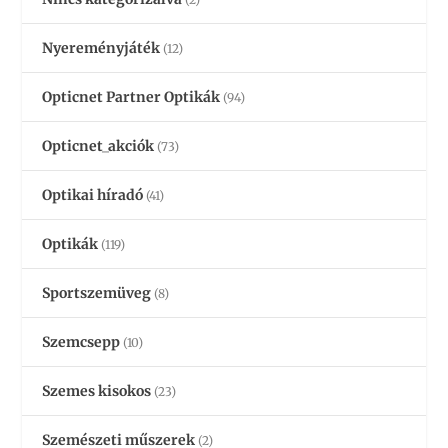
Nyereményjáték
(12)
Opticnet Partner Optikák
(94)
Opticnet_akciók
(73)
Optikai híradó
(41)
Optikák
(119)
Sportszemüveg
(8)
Szemcsepp
(10)
Szemes kisokos
(23)
Szemészeti műszerek
(2)