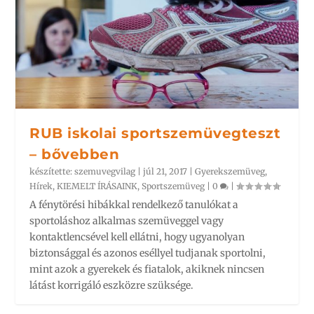
RUB iskolai sportszemüvegteszt
– bővebben
készítette:
szemuvegvilag
|
júl 21, 2017
|
Gyerekszemüveg
,
Hírek
,
KIEMELT ÍRÁSAINK
,
Sportszemüveg
|
0
|
A fénytörési hibákkal rendelkező tanulókat a
sportoláshoz alkalmas szemüveggel vagy
kontaktlencsével kell ellátni, hogy ugyanolyan
biztonsággal és azonos eséllyel tudjanak sportolni,
mint azok a gyerekek és fiatalok, akiknek nincsen
látást korrigáló eszközre szüksége.