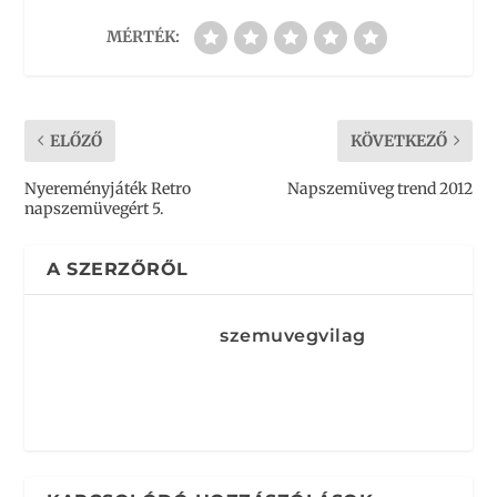
MÉRTÉK:
ELŐZŐ
KÖVETKEZŐ
Nyereményjáték Retro
Napszemüveg trend 2012
napszemüvegért 5.
A SZERZŐRŐL
szemuvegvilag