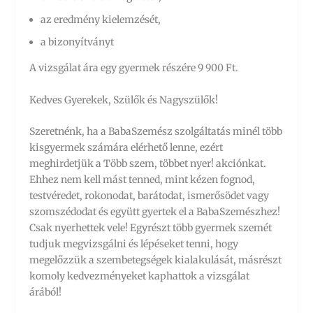
az eredmény kielemzését,
a bizonyítványt
A vizsgálat ára egy gyermek részére 9 900 Ft.
Kedves Gyerekek, Szülők és Nagyszülők!
Szeretnénk, ha a BabaSzemész szolgáltatás minél több
kisgyermek számára elérhető lenne, ezért
meghirdetjük a Több szem, többet nyer! akciónkat.
Ehhez nem kell mást tenned, mint kézen fognod,
testvéredet, rokonodat, barátodat, ismerősödet vagy
szomszédodat és együtt gyertek el a BabaSzemészhez!
Csak nyerhettek vele! Egyrészt több gyermek szemét
tudjuk megvizsgálni és lépéseket tenni, hogy
megelőzzük a szembetegségek kialakulását, másrészt
komoly kedvezményeket kaphattok a vizsgálat
árából!