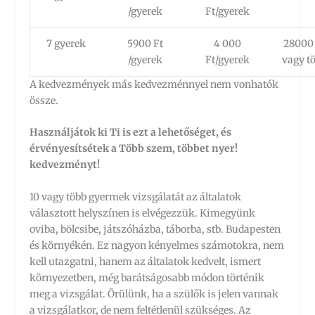
/gyerek
Ft/gyerek
7 gyerek
5900 Ft
4 000
28000 
/gyerek
Ft/gyerek
vagy t
A kedvezmények más kedvezménnyel nem vonhatók
össze.
Használjátok ki Ti is ezt a lehetőséget, és
érvényesítsétek a Több szem, többet nyer!
kedvezményt!
10 vagy több gyermek vizsgálatát az általatok
választott helyszínen is elvégezzük. Kimegyünk
oviba, bölcsibe, játszóházba, táborba, stb. Budapesten
és környékén. Ez nagyon kényelmes számotokra, nem
kell utazgatni, hanem az általatok kedvelt, ismert
környezetben, még barátságosabb módon történik
meg a vizsgálat. Örülünk, ha a szülők is jelen vannak
a vizsgálatkor, de nem feltétlenül szükséges. Az