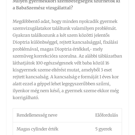
Milyen gyermekkori szembetegségek szűrhetők ki
a BabaSzemész vizsgálattal?
Megdöbbentő adat, hogy minden nyolcadik gyermek
szemvizsgálatakor találtunk valamilyen problémát.
Gyakran találkozunk a két szem közötti jelentős
Dioptria különbséggel, rejtett kancsalsággal, fixálási
problémával, magas Dioptria értékkel,- mely
szemüveg korrekcióra szorulna. Az alábbi táblázatban
láthatjátok 100 egészségesnek vélt baba közül 16
kisgyermek szeme eltérést mutat, amelyből 3 eset
rejtett kancsalság. A kancsalság e formáját 1 éves kor
alatt ezzel a géppel lehet legegyszerűbben szűrni,
ilyenkor még nem késő, a gyermek szeme ekkor még
korrigálható.
Rendellenesség neve
Előfordulás
Magas cylinder érték
5 gyerek