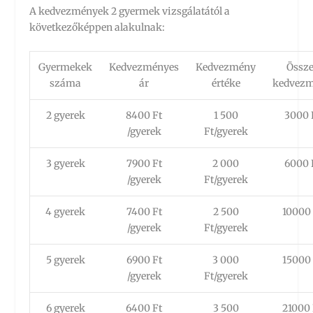
A kedvezmények 2 gyermek vizsgálatától a
következőképpen alakulnak:
Gyermekek
Kedvezményes
Kedvezmény
Össz
száma
ár
értéke
kedvez
2 gyerek
8400 Ft
1 500
3000 
/gyerek
Ft/gyerek
3 gyerek
7900 Ft
2 000
6000 
/gyerek
Ft/gyerek
4 gyerek
7400 Ft
2 500
10000 
/gyerek
Ft/gyerek
5 gyerek
6900 Ft
3 000
15000 
/gyerek
Ft/gyerek
6 gyerek
6400 Ft
3 500
21000 