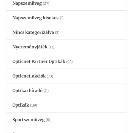
Napszemüveg
(27)
Napszemüveg kisokos
(6)
Nincs kategorizálva
(2)
Nyereményjáték
(12)
Opticnet Partner Optikák
(94)
Opticnet_akciók
(73)
Optikai híradó
(41)
Optikák
(119)
Sportszemüveg
(8)