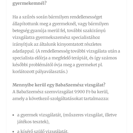
gyermekemnél?
Ha a szűrés során bármilyen rendellenességet
állapítottunk meg a gyermeknél, vagy bármilyen
betegség gyanúja merül fel, további szakirányú
vizsgálatra gyermekszemész specialistához
irányítjuk az általunk kinyomtatott részletes
adatlappal. (A rendellenesség további vizsgálata után a
specialista előírja a megfelelő terápiát, és így számos
későbbi problémától óvja meg a gyermeket pl.
korlátozott pályaválasztás.)
Mennyibe kerül egy BabaSzemész vizsgálat?
A BabaSzemész szemvizsgálat 9.900 Ft-ba kerül,
amely a következő szolgáltatásokat tartalmazza:
a gyermek vizsgálatát, (műszeres vizsgálat, illetve
játékos tesztek),
a kísérő szülő vizsgálatát,