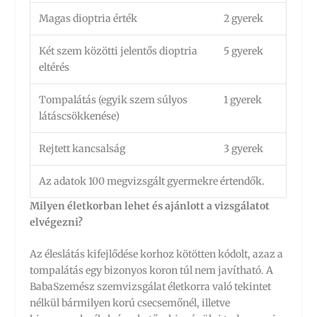
Magas dioptria érték
2 gyerek
Két szem közötti jelentős dioptria
5 gyerek
eltérés
Tompalátás (egyik szem súlyos
1 gyerek
látáscsökkenése)
Rejtett kancsalság
3 gyerek
Az adatok 100 megvizsgált gyermekre értendők.
Milyen életkorban lehet és ajánlott a vizsgálatot
elvégezni?
Az éleslátás kifejlődése korhoz kötötten kódolt, azaz a
tompalátás egy bizonyos koron túl nem javítható. A
BabaSzemész szemvizsgálat életkorra való tekintet
nélkül bármilyen korú csecsemőnél, illetve