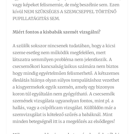
vagy képeket felismernie, de még beszélnie sem. Ezen
kívül NEM SZÜKSÉGES A SZEMCSEPPEL TÖRTÉNŐ
PUPILLATÁGITÁS SEM.
Miért fontos a kisbabák szemét vizsgálni?
A szülők sokszor nincsenek tudatában, hogy a kicsi
szeme esetleg nem működik megfelelően, mert
látszatra semmilyen probléma nem jelentkezik. A
csecsemőkori kancsalság laikus számára nem biztos
hogy mindig egyértelműen felismerhető. A kétszemes
éleslátás hiánya olyan súlyos tompalátáshoz vezethet
a kisgyermekek egyik szemén, amely egy bizonyos
koron túl egyáltalán nem gyógyítható. A csecsemők
szemének vizsgálata ugyanolyan fontos, mint pl. a
hallás, vagy a csípőficam vizsgálat. Külföldön már a
szemvizsgálat is kötelező szűrés a babáknál. Mint
minden betegségnél itt is a megelőzés az elsődleges!