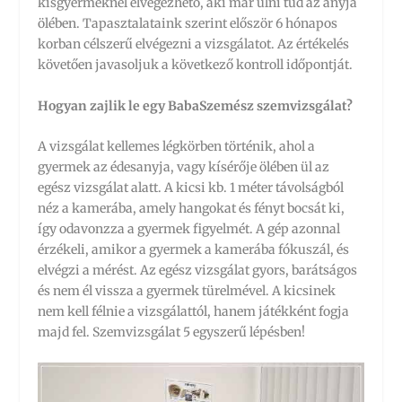
kisgyermeknél elvégezhető, aki már ülni tud az anyja
ölében. Tapasztalataink szerint először 6 hónapos
korban célszerű elvégezni a vizsgálatot. Az értékelés
követően javasoljuk a következő kontroll időpontját.
Hogyan zajlik le egy BabaSzemész szemvizsgálat?
A vizsgálat kellemes légkörben történik, ahol a
gyermek az édesanyja, vagy kísérője ölében ül az
egész vizsgálat alatt. A kicsi kb. 1 méter távolságból
néz a kamerába, amely hangokat és fényt bocsát ki,
így odavonzza a gyermek figyelmét. A gép azonnal
érzékeli, amikor a gyermek a kamerába fókuszál, és
elvégzi a mérést. Az egész vizsgálat gyors, barátságos
és nem él vissza a gyermek türelmével. A kicsinek
nem kell félnie a vizsgálattól, hanem játékként fogja
majd fel. Szemvizsgálat 5 egyszerű lépésben!