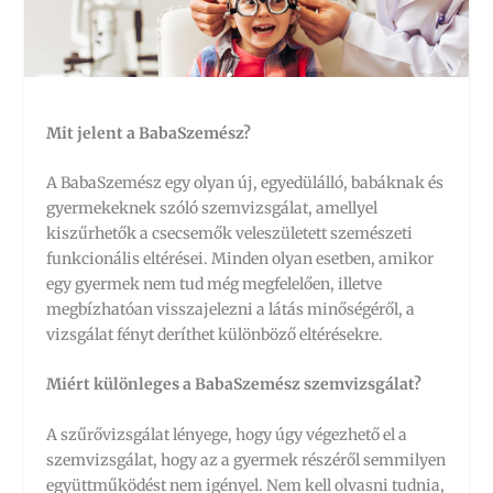
Mit jelent a BabaSzemész?
A BabaSzemész egy olyan új, egyedülálló, babáknak és
gyermekeknek szóló szemvizsgálat, amellyel
kiszűrhetők a csecsemők veleszületett szemészeti
funkcionális eltérései. Minden olyan esetben, amikor
egy gyermek nem tud még megfelelően, illetve
megbízhatóan visszajelezni a látás minőségéről, a
vizsgálat fényt deríthet különböző eltérésekre.
Miért különleges a BabaSzemész szemvizsgálat?
A szűrővizsgálat lényege, hogy úgy végezhető el a
szemvizsgálat, hogy az a gyermek részéről semmilyen
együttműködést nem igényel. Nem kell olvasni tudnia,