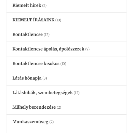
Kiemelt hírek
(2)
KIEMELT ÍRÁSAINK
(10)
Kontaktlencse
(12)
Kontaktlencse ápolás, ápolószerek
(7)
Kontaktlencse kisokos
(10)
Látás hónapja
(3)
Látáshibák, szembetegségek
(12)
Műhely berendezése
(2)
Munkaszemüveg
(2)