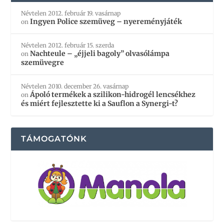
Névtelen
2012. február 19. vasárnap
Ingyen Police szemüveg – nyereményjáték
on
Névtelen
2012. február 15. szerda
Nachteule – „éjjeli bagoly” olvasólámpa
on
szemüvegre
Névtelen
2010. december 26. vasárnap
Ápoló termékek a szilikon-hidrogél lencsékhez
on
és miért fejlesztette ki a Sauflon a Synergi-t?
TÁMOGATÓNK