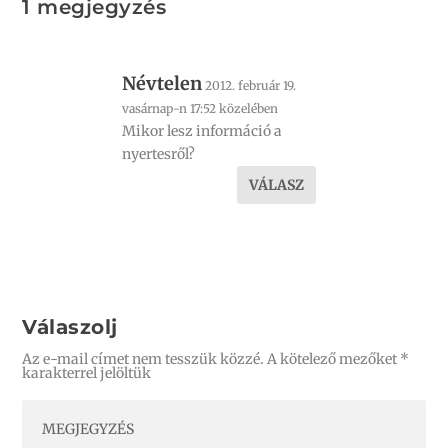
1 megjegyzés
Névtelen
2012. február 19.
vasárnap-n 17:52 közelében
Mikor lesz információ a
nyertesről?
VÁLASZ
Válaszolj
Az e-mail címet nem tesszük közzé.
A kötelező mezőket
*
karakterrel jelöltük