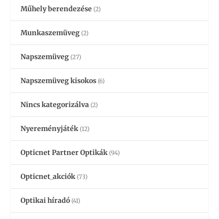
Műhely berendezése
(2)
Munkaszemüveg
(2)
Napszemüveg
(27)
Napszemüveg kisokos
(6)
Nincs kategorizálva
(2)
Nyereményjáték
(12)
Opticnet Partner Optikák
(94)
Opticnet_akciók
(73)
Optikai híradó
(41)