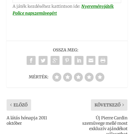
A játék kezdéséhez kattintson ide:
Nyereményjáték
Police napszemüvegért
OSSZA MEG:
MÉRTÉK:
ELŐZŐ
KÖVETKEZŐ
A látás hónapja 2011
Új Pierre Cardin
október
szemüvege mellé most
exkluzív ajándékot
választhat