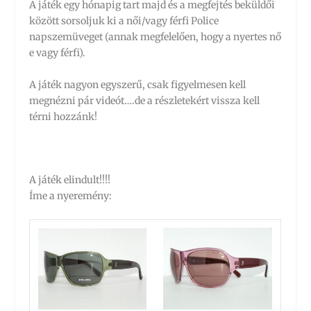
A játék egy hónapig tart majd és a megfejtés beküldői
között sorsoljuk ki a női/vagy férfi Police
napszemüveget (annak megfelelően, hogy a nyertes nő
e vagy férfi).
A játék nagyon egyszerű, csak figyelmesen kell
megnézni pár videót….de a részletekért vissza kell
térni hozzánk!
A játék elindult!!!!
Íme a nyeremény: