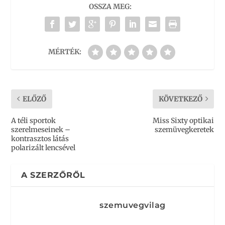
OSSZA MEG:
MÉRTÉK:
ELŐZŐ
KÖVETKEZŐ
A téli sportok
Miss Sixty optikai
szerelmeseinek –
szemüvegkeretek
kontrasztos látás
polarizált lencsével
A SZERZŐRŐL
szemuvegvilag