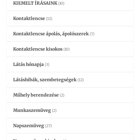
KIEMELT ÍRÁSAINK
(10)
Kontaktlencse
(12)
Kontaktlencse ápolás, ápolószerek
(7)
Kontaktlencse kisokos
(10)
Látás hónapja
(3)
Látáshibák, szembetegségek
(12)
Műhely berendezése
(2)
Munkaszemüveg
(2)
Napszemüveg
(27)