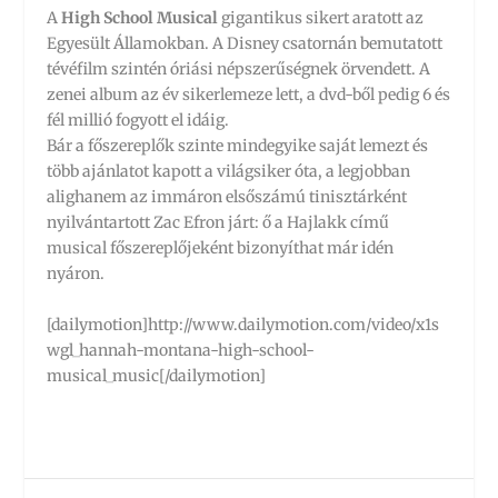
A
High School Musical
gigantikus sikert aratott az
Egyesült Államokban. A Disney csatornán bemutatott
tévéfilm szintén óriási népszerűségnek örvendett. A
zenei album az év sikerlemeze lett, a dvd-ből pedig 6 és
fél millió fogyott el idáig.
Bár a főszereplők szinte mindegyike saját lemezt és
több ajánlatot kapott a világsiker óta, a legjobban
alighanem az immáron elsőszámú tinisztárként
nyilvántartott Zac Efron járt: ő a Hajlakk című
musical főszereplőjeként bizonyíthat már idén
nyáron.
[dailymotion]http://www.dailymotion.com/video/x1s
wgl_hannah-montana-high-school-
musical_music[/dailymotion]