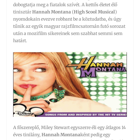
dobogtatja meg a fiatalok szívét. A kettős életet élő
tinisztár
Hannah Montana
(
High Scool Musical
)
nyomdokain evezve robbant be a köztudatba, és úgy
tűnik az egyik magyar rajzfilmcsatornán futó sorozat
után a mozifilm sikereinek sem szabhat semmi sem
határt.
A főszereplő, Miley Stewart egyszerre éli egy átlagos 14
éves tinilány,
Hannah Montana
ként pedig egy