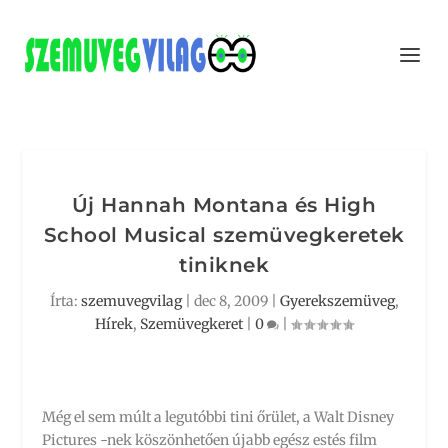
Új Hannah Montana és High
School Musical szemüvegkeretek
tiniknek
Írta:
szemuvegvilag
|
dec 8, 2009
|
Gyerekszemüveg
,
Hírek
,
Szemüvegkeret
|
0
|
Még el sem múlt a legutóbbi tini őrület, a Walt Disney
Pictures -nek köszönhetően újabb egész estés film