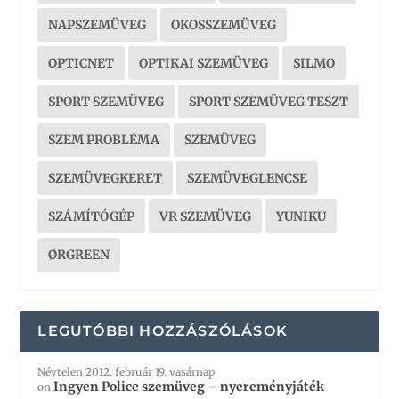
NAPSZEMÜVEG
OKOSSZEMÜVEG
OPTICNET
OPTIKAI SZEMÜVEG
SILMO
SPORT SZEMÜVEG
SPORT SZEMÜVEG TESZT
SZEM PROBLÉMA
SZEMÜVEG
SZEMÜVEGKERET
SZEMÜVEGLENCSE
SZÁMÍTÓGÉP
VR SZEMÜVEG
YUNIKU
ØRGREEN
LEGUTÓBBI HOZZÁSZÓLÁSOK
Névtelen
2012. február 19. vasárnap
Ingyen Police szemüveg – nyereményjáték
on