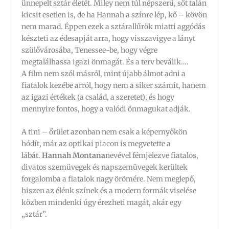
ünnepelt sztár életét. Miley nem túl népszerű, sőt talán
kicsit esetlen is, de ha Hannah a színre lép, kő – kövön
nem marad. Éppen ezek a sztárallűrök miatti aggódás
készteti az édesapját arra, hogy visszavigye a lányt
szülővárosába, Tenessee-be, hogy végre
megtalálhassa igazi önmagát. És a terv beválik….
A film nem szól másról, mint újabb álmot adni a
fiatalok kezébe arról, hogy nem a siker számít, hanem
az igazi értékek (a család, a szeretet), és hogy
mennyire fontos, hogy a valódi önmagukat adják.
A tini – őrület azonban nem csak a képernyőkön
hódít, már az optikai piacon is megvetette a
lábát.
Hannah Montana
nevével fémjelezve fiatalos,
divatos szemüvegek és napszemüvegek kerültek
forgalomba a fiatalok nagy örömére. Nem meglepő,
hiszen az élénk színek és a modern formák viselése
közben mindenki úgy érezheti magát, akár egy
„sztár”.