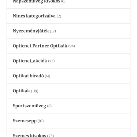
Napszemüveg kisokos
(6)
Nincs kategorizálva
(2)
Nyereményjáték
(12)
Opticnet Partner Optikák
(94)
Opticnet_akciók
(73)
Optikai híradó
(41)
Optikák
(119)
Sportszemüveg
(8)
Szemcsepp
(10)
Szemes kisokos
(23)