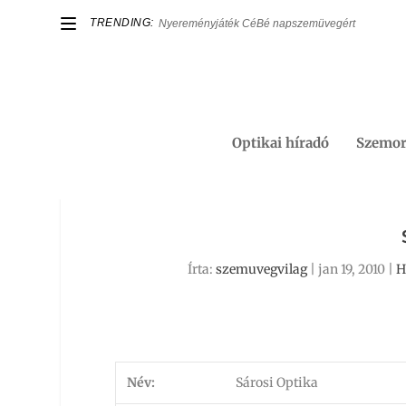
TRENDING:
Nyereményjáték CéBé napszemüvegért
Optikai híradó
Szemor
Írta:
szemuvegvilag
|
jan 19, 2010
|
H
Név:
Sárosi Optika