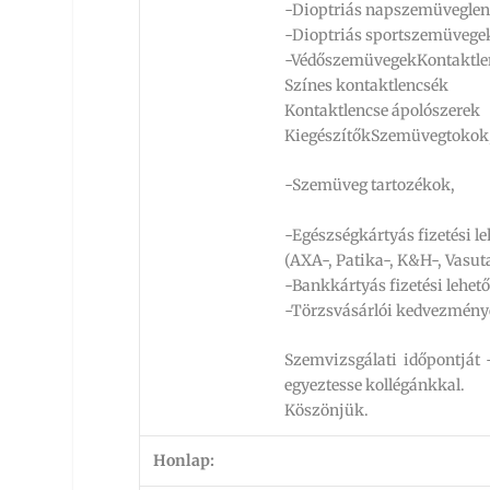
-Dioptriás napszemüvegle
-Dioptriás sportszemüvege
-VédőszemüvegekKontaktle
Színes kontaktlencsék
Kontaktlencse ápolószerek
KiegészítőkSzemüvegtokok,
-Szemüveg tartozékok,
-Egészségkártyás fizetési l
(AXA-, Patika-, K&H-, Vasu
-Bankkártyás fizetési lehető
-Törzsvásárlói kedvezmén
Szemvizsgálati időpontját
egyeztesse kollégánkkal.
Köszönjük.
Honlap: