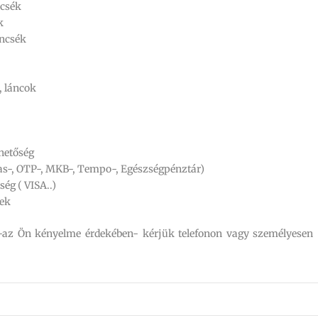
ncsék
k
ncsék
 láncok
ehetőség
tas-, OTP-, MKB-, Tempo-, Egészségpénztár)
ség ( VISA..)
yek
 -az Ön kényelme érdekében- kérjük telefonon vagy személyesen