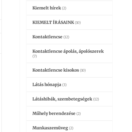
Kiemelt hírek
(2)
KIEMELT ÍRÁSAINK
(10)
Kontaktlencse
(12)
Kontaktlencse ápolás, ápolószerek
(7)
Kontaktlencse kisokos
(10)
Látás hónapja
(3)
Látáshibák, szembetegségek
(12)
Műhely berendezése
(2)
Munkaszemüveg
(2)