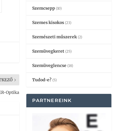
Szemcsepp
(10)
Szemes kisokos
(23)
Szemészeti műszerek
(2)
Szemüvegkeret
(25)
Szemüveglencse
(18)
TKEZŐ
Tudod-e?
(5)
ER-Optika
PARTNEREINK