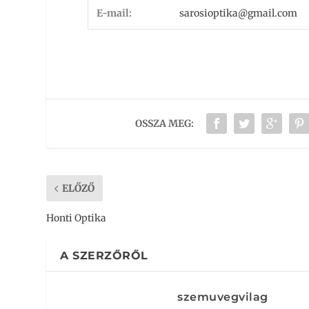
E-mail:
sarosioptika@gmail.com
OSSZA MEG:
ELŐZŐ
Honti Optika
A SZERZŐRŐL
szemuvegvilag