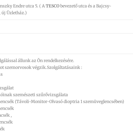
szky Endre utca 5. ( A
TESCO
bevezető utca és a Bajcsy-
 új Üzletház.)
gálással állunk az Ön rendelkezésére.
ot szemorvosok végzik.Szolgáltatásaink :
ás
zsgálat
óinak szemészeti szűrővizsgálata
 lencsék (Távoli-Monitor-Olvasó dioptria 1 szemüveglencsében)
lencsék
csék ,
encsék
sék