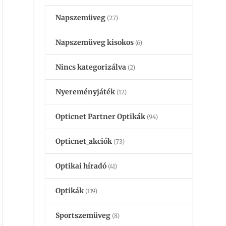
Napszemüveg
(27)
Napszemüveg kisokos
(6)
Nincs kategorizálva
(2)
Nyereményjáték
(12)
Opticnet Partner Optikák
(94)
Opticnet_akciók
(73)
Optikai híradó
(41)
Optikák
(119)
Sportszemüveg
(8)