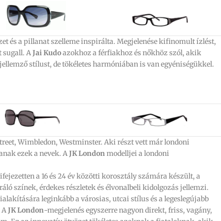
és a pillanat szelleme inspirálta. Megjelenése kifinomult ízlést,
t sugall. A
Jai Kudo
azokhoz a férfiakhoz és nőkhöz szól, akik
ellemző stílust, de tökéletes harmóniában is van egyéniségükkel.
reet, Wimbledon, Westminster. Aki részt vett már londoni
anak ezek a nevek. A
JK London
modelljei a londoni
ifejezetten a 16 és 24 év közötti korosztály számára készült, a
ráló színek, érdekes részletek és élvonalbeli kidolgozás jellemzi.
alakítására leginkább a városias, utcai stílus és a legeslegújabb
. A
JK London
-megjelenés egyszerre nagyon direkt, friss, vagány,