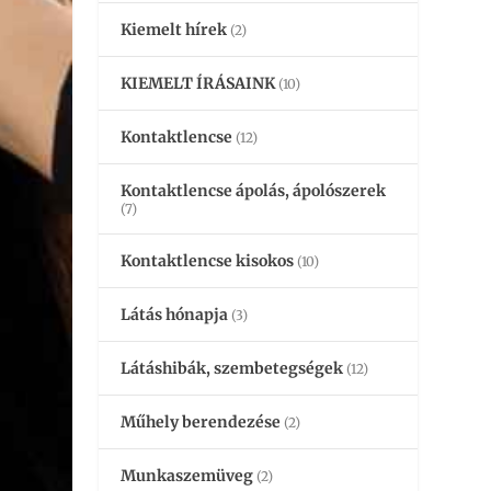
Kiemelt hírek
(2)
KIEMELT ÍRÁSAINK
(10)
Kontaktlencse
(12)
Kontaktlencse ápolás, ápolószerek
(7)
Kontaktlencse kisokos
(10)
Látás hónapja
(3)
Látáshibák, szembetegségek
(12)
Műhely berendezése
(2)
Munkaszemüveg
(2)