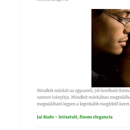
Mindkét márkát az egyszerű, jól hordható forma
szemre irányítja. Mindkét márkában megtalálh
megtalálható legyen a leginkább megfelelő keret
Jai Kudo – letisztult, finom elegancia