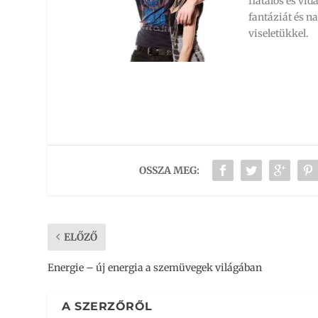
fiatalos és vi
fantáziát és n
viseletükkel.
OSSZA MEG:
ELŐZŐ
Energie – új energia a szemüvegek világában
A SZERZŐRŐL