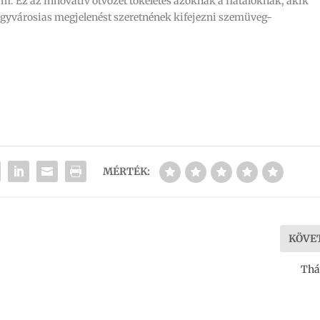
dám. Ez az innovatív ötvözet tökéletes azoknak a fiataloknak, akik
agyvárosias megjelenést szeretnének kifejezni szemüveg-
MÉRTÉK:
KÖVE
Thá