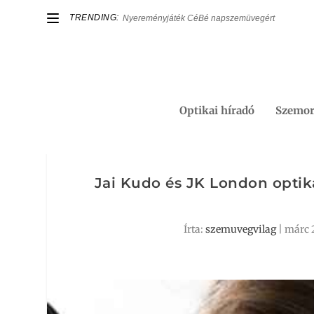
TRENDING:
Nyereményjáték CéBé napszemüvegért
Optikai híradó
Szemor
Jai Kudo és JK London opti
Írta:
szemuvegvilag
|
márc 