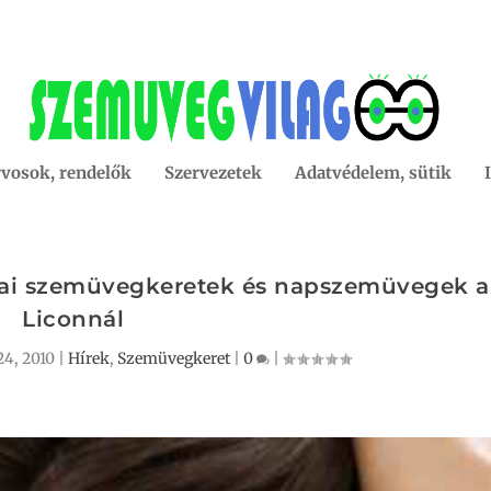
vosok, rendelők
Szervezetek
Adatvédelem, sütik
kai szemüvegkeretek és napszemüvegek a
Liconnál
24, 2010
|
Hírek
,
Szemüvegkeret
|
0
|