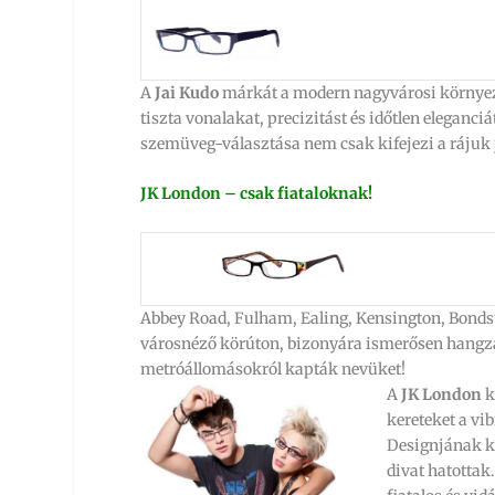
A
Jai Kudo
márkát a modern nagyvárosi környezet 
tiszta vonalakat, precizitást és időtlen eleganciá
szemüveg-választása nem csak kifejezi a rájuk j
JK London – csak fiataloknak!
Abbey Road, Fulham, Ealing, Kensington, Bondst
városnéző körúton, bizonyára ismerősen hangz
metróállomásokról kapták nevüket!
A
JK London
k
kereteket a vib
Designjának ki
divat hatottak