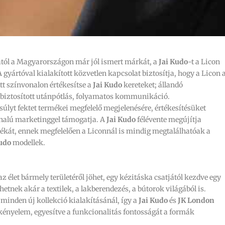
jától a Magyarországon már jól ismert márkát, a
Jai Kudo
-t a Licon
 A gyártóval kialakított közvetlen kapcsolat biztosítja, hogy a Licon 
tt színvonalon értékesítse a
Jai Kudo
kereteket; állandó
, biztosított utánpótlás, folyamatos kommunikáció.
súlyt fektet termékei megfelelő megjelenésére, értékesítésüket
alú marketinggel támogatja. A
Jai Kudo
félévente megújítja
ékát, ennek megfelelően a Liconnál is mindig megtalálhatóak a
Kudo
modellek.
az élet bármely területéről jöhet, egy kézitáska csatjától kezdve egy
thetnek akár a textilek, a lakberendezés, a bútorok világából is.
minden új kollekció kialakításánál, így a
Jai Kudo
és
JK London
 kényelem, egyesítve a funkcionalitás fontosságát a formák