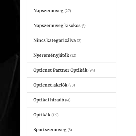
Napszemüveg
(27)
Napszemüveg kisokos
(6)
Nincs kategorizálva
(2)
Nyereményjáték
(12)
Opticnet Partner Optikák
(94)
Opticnet_akciók
(73)
Optikai híradó
(41)
Optikák
(119)
Sportszemüveg
(8)