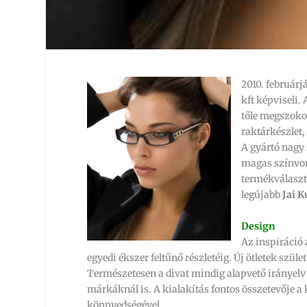
2010. február
kft képviseli.
tőle megszoko
raktárkészlet
A gyártó nagy 
magas színvon
termékválaszt
legújabb
Jai 
Design
Az inspiráció 
egyedi ékszer feltűnő részletéig. Új ötletek szüle
Természetesen a divat mindig alapvető irányelv 
márkáknál is. A kialakítás fontos összetevője a
könnyedségével.