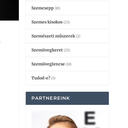
Szemcsepp
(10)
Szemes kisokos
(23)
Szemészeti műszerek
(2)
a
Szemüvegkeret
(25)
Szemüveglencse
(18)
Tudod-e?
(5)
PARTNEREINK