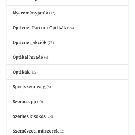
Nyereményjáték
(12)
Opticnet Partner Optikák
(94)
Opticnet_akciók
(73)
Optikai híradó
(41)
Optikák
(119)
Sportszemüveg
(8)
Szemcsepp
(10)
Szemes kisokos
(23)
Szemészeti műszerek
(2)