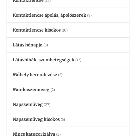
Kontaktlencse
(12)
Kontaktlencse ápolás, ápolószerek
(7)
Kontaktlencse kisokos
(10)
Látás hónapja
(3)
Látáshibák, szembetegségek
(12)
Műhely berendezése
(2)
Munkaszemüveg
(2)
Napszemüveg
(27)
Napszemüveg kisokos
(6)
Nincs kategorizálva
(2)