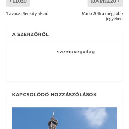
ELŐZŐ
KÖVETKEZŐ
Tavaszi Sensity akció
Mido 2016 a még több
jegyében
A SZERZŐRŐL
szemuvegvilag
KAPCSOLÓDÓ HOZZÁSZÓLÁSOK