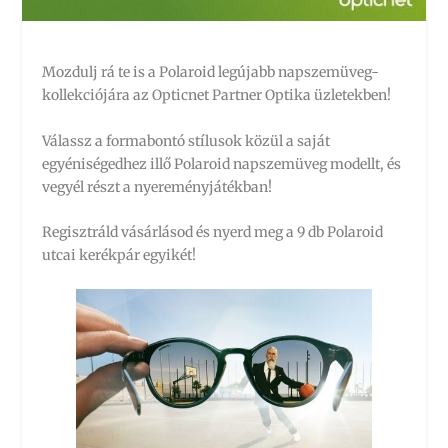
Mozdulj rá te is a Polaroid legújabb napszemüveg-
kollekciójára az Opticnet Partner Optika üzletekben!
Válassz a formabontó stílusok közül a saját
egyéniségedhez illő Polaroid napszemüveg modellt, és
vegyél részt a nyereményjátékban!
Regisztráld vásárlásod és nyerd meg a 9 db Polaroid
utcai kerékpár egyikét!