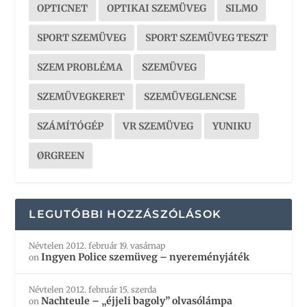
OPTICNET
OPTIKAI SZEMÜVEG
SILMO
SPORT SZEMÜVEG
SPORT SZEMÜVEG TESZT
SZEM PROBLÉMA
SZEMÜVEG
SZEMÜVEGKERET
SZEMÜVEGLENCSE
SZÁMÍTÓGÉP
VR SZEMÜVEG
YUNIKU
ØRGREEN
LEGUTÓBBI HOZZÁSZÓLÁSOK
Névtelen
2012. február 19. vasárnap
Ingyen Police szemüveg – nyereményjáték
on
Névtelen
2012. február 15. szerda
Nachteule – „éjjeli bagoly” olvasólámpa
on