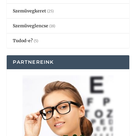
Szemüvegkeret
(25)
Szemüveglencse
(18)
Tudod-e?
(5)
PARTNEREINK