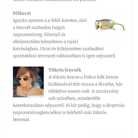
Félkeret
Igazán sportos a a felül-keretes, alul
a lencsét szabadon hagyó
napszemüveg. Könnyű és
elképesztően kényelmes a nyári
forróságban. Utcai és kifejezetten szabadtéri
sportokhoz tervezett változatban is igen népszerű.
Tükrös lencsék
A tükrös lencse a Police kék lencse
hullámával tért vissza a divatba, bár
elfelejtve sosem volt. A szivárvány
sok színében, mindenféle
keretformában népszerű. Jó hír pedig, hogy a dioptriás
napszemüveglencsékre is kérhető már tükrös
bevonat.