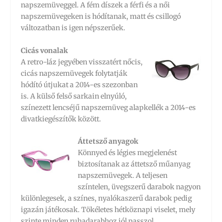
napszemüveggel. A fém díszek a férfi és a női
napszemüvegeken is hódítanak, matt és csillogó
változatban is igen népszerűek.
Cicás vonalak
A retro-láz jegyében visszatért nőcis,
cicás napszemüvegek folytatják
hódító útjukat a 2014-es szezonban
is. A külső felső sarkain elnyúló,
színezett lencséjű napszemüveg alapkellék a 2014-es
divatkiegészítők között.
Áttetsző anyagok
Könnyed és légies megjelenést
biztosítanak az áttetsző műanyag
napszemüvegek. A teljesen
színtelen, üvegszerű darabok nagyon
különlegesek, a színes, nyalókaszerű darabok pedig
igazán játékosak. Tökéletes hétköznapi viselet, mely
szinte minden ruhadarabhoz jól passzol.