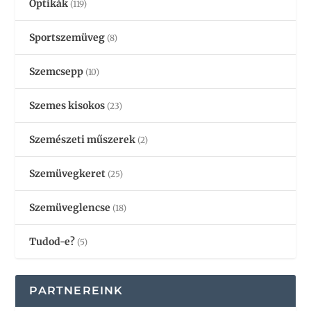
Optikák
(119)
Sportszemüveg
(8)
Szemcsepp
(10)
Szemes kisokos
(23)
Szemészeti műszerek
(2)
Szemüvegkeret
(25)
Szemüveglencse
(18)
Tudod-e?
(5)
PARTNEREINK