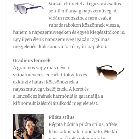
Vonzó tekintetet ad egy varázsaltos
színű műanyag napszemüveg. A
vidám neonszínek nem csak a
ruhadarabokon köszönnek vissza,
hanem a napszemüvegeken és egyéb kiegészítőkön is.
Egy ilyen élénk napszemüveg igazán izgalmas
megjelenést kölcsönöz a forró nyári napokon.
Gradiens lencsék
A gradiens vagy más néven
színátmenetes lencsék titokzatos és
exkluzív hatást kölcsönöznek a
napszemüveg viselőjének. A keret és
a lencsék színének harmóniája garantálja a
kifinomult ízlésről árulkodó megjelenést.
Pilóta stílus
Régóta hódít a pilóta stílus, afféle
klasszikusnak mondható. Méltán
népszerű jolly joker minden