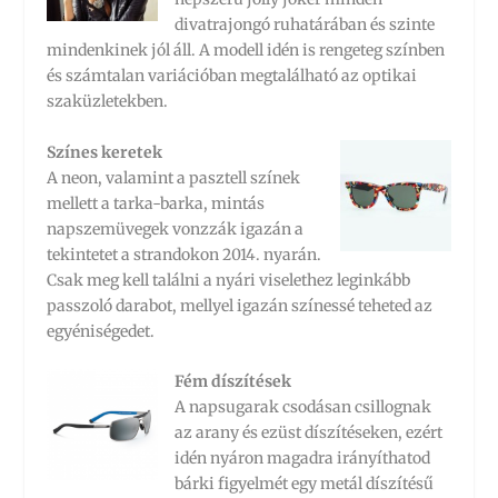
divatrajongó ruhatárában és szinte
mindenkinek jól áll. A modell idén is rengeteg színben
és számtalan variációban megtalálható az optikai
szaküzletekben.
Színes keretek
A neon, valamint a pasztell színek
mellett a tarka-barka, mintás
napszemüvegek vonzzák igazán a
tekintetet a strandokon 2014. nyarán.
Csak meg kell találni a nyári viselethez leginkább
passzoló darabot, mellyel igazán színessé teheted az
egyéniségedet.
Fém díszítések
A napsugarak csodásan csillognak
az arany és ezüst díszítéseken, ezért
idén nyáron magadra irányíthatod
bárki figyelmét egy metál díszítésű