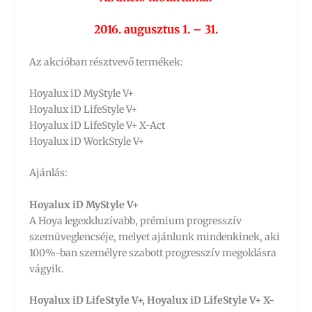
2016. augusztus 1. – 31.
Az akcióban résztvevő termékek:
Hoyalux iD MyStyle V+
Hoyalux iD LifeStyle V+
Hoyalux iD LifeStyle V+ X-Act
Hoyalux iD WorkStyle V+
Ajánlás:
Hoyalux iD MyStyle V+
A Hoya legexkluzívabb, prémium progresszív
szemüveglencséje, melyet ajánlunk mindenkinek, aki
100%-ban személyre szabott progresszív megoldásra
vágyik.
Hoyalux iD LifeStyle V+, Hoyalux iD LifeStyle V+ X-