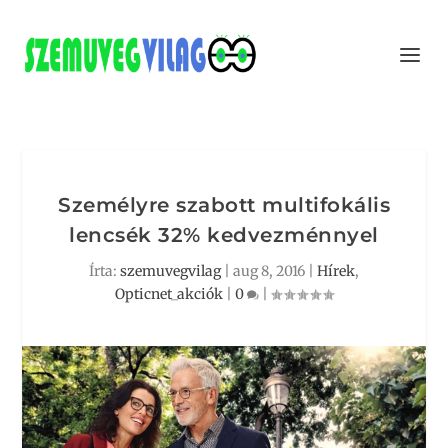
Személyre szabott multifokális
lencsék 32% kedvezménnyel
Írta:
szemuvegvilag
|
aug 8, 2016
|
Hírek
,
Opticnet_akciók
|
0
|