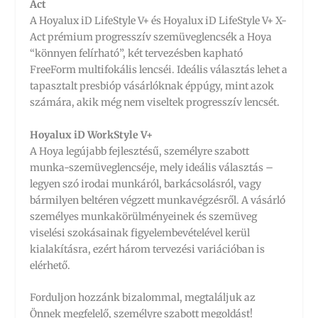
Act
A Hoyalux iD LifeStyle V+ és Hoyalux iD LifeStyle V+ X-
Act prémium progresszív szemüveglencsék a Hoya
“könnyen felírható”, két tervezésben kapható
FreeForm multifokális lencséi. Ideális választás lehet a
tapasztalt presbióp vásárlóknak éppúgy, mint azok
számára, akik még nem viseltek progresszív lencsét.
Hoyalux iD WorkStyle V+
A Hoya legújabb fejlesztésű, személyre szabott
munka-szemüveglencséje, mely ideális választás –
legyen szó irodai munkáról, barkácsolásról, vagy
bármilyen beltéren végzett munkavégzésről. A vásárló
személyes munkakörülményeinek és szemüveg
viselési szokásainak figyelembevételével kerül
kialakításra, ezért három tervezési variációban is
elérhető.
Forduljon hozzánk bizalommal, megtaláljuk az
Önnek megfelelő, személyre szabott megoldást!