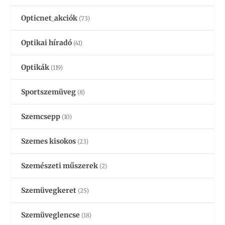
Opticnet_akciók
(73)
Optikai híradó
(41)
Optikák
(119)
Sportszemüveg
(8)
Szemcsepp
(10)
Szemes kisokos
(23)
Szemészeti műszerek
(2)
Szemüvegkeret
(25)
Szemüveglencse
(18)