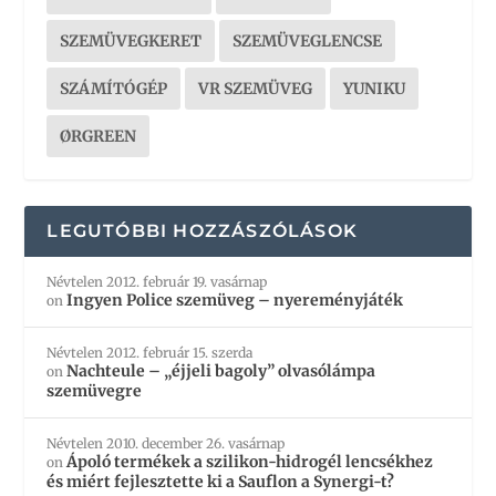
SZEMÜVEGKERET
SZEMÜVEGLENCSE
SZÁMÍTÓGÉP
VR SZEMÜVEG
YUNIKU
ØRGREEN
LEGUTÓBBI HOZZÁSZÓLÁSOK
Névtelen
2012. február 19. vasárnap
Ingyen Police szemüveg – nyereményjáték
on
Névtelen
2012. február 15. szerda
Nachteule – „éjjeli bagoly” olvasólámpa
on
szemüvegre
Névtelen
2010. december 26. vasárnap
Ápoló termékek a szilikon-hidrogél lencsékhez
on
és miért fejlesztette ki a Sauflon a Synergi-t?