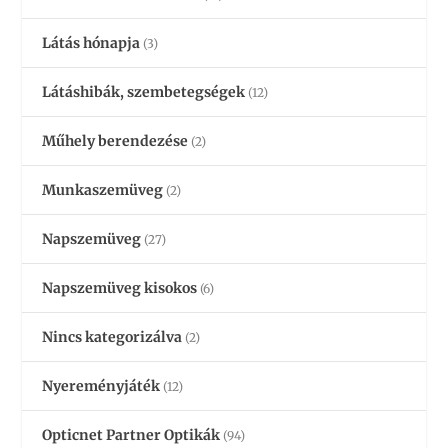
Látás hónapja
(3)
Látáshibák, szembetegségek
(12)
Műhely berendezése
(2)
Munkaszemüveg
(2)
Napszemüveg
(27)
Napszemüveg kisokos
(6)
Nincs kategorizálva
(2)
Nyereményjáték
(12)
Opticnet Partner Optikák
(94)