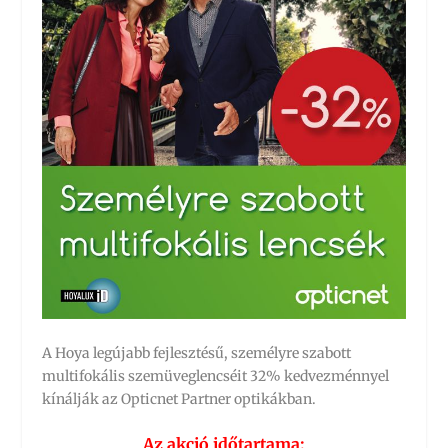
A Hoya legújabb fejlesztésű, személyre szabott
multifokális szemüveglencséit 32% kedvezménnyel
kínálják az Opticnet Partner optikákban.
Az akció időtartama: