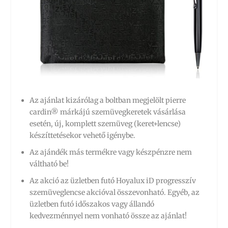
Az ajánlat kizárólag a boltban megjelölt pierre
cardin® márkájú szemüvegkeretek vásárlása
esetén, új, komplett szemüveg (keret+lencse)
készíttetésekor vehető igénybe.
Az ajándék más termékre vagy készpénzre nem
váltható be!
Az akció az üzletben futó Hoyalux iD progresszív
szemüveglencse akcióval összevonható. Egyéb, az
üzletben futó időszakos vagy állandó
kedvezménnyel nem vonható össze az ajánlat!