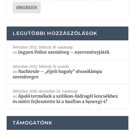
ØRGREEN
LEGUTÓBBI HOZZÁSZÓLÁSOK
Névtelen
2012. február 19. vasárnap
Ingyen Police szemüveg – nyereményjáték
on
Névtelen
2012. február 15. szerda
Nachteule – „éjjeli bagoly” olvasólámpa
on
szemüvegre
Névtelen
2010. december 26. vasárnap
Ápoló termékek a szilikon-hidrogél lencsékhez
on
és miért fejlesztette ki a Sauflon a Synergi-t?
TÁMOGATÓNK