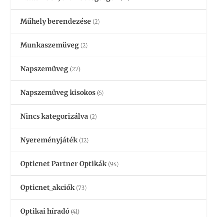
Műhely berendezése
(2)
Munkaszemüveg
(2)
Napszemüveg
(27)
Napszemüveg kisokos
(6)
Nincs kategorizálva
(2)
Nyereményjáték
(12)
Opticnet Partner Optikák
(94)
Opticnet_akciók
(73)
Optikai híradó
(41)