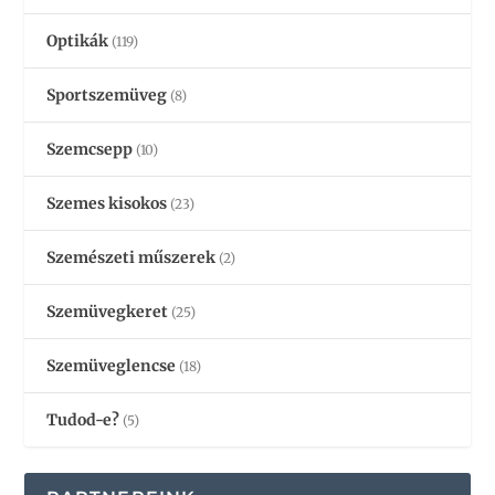
Optikák
(119)
Sportszemüveg
(8)
Szemcsepp
(10)
Szemes kisokos
(23)
Szemészeti műszerek
(2)
Szemüvegkeret
(25)
Szemüveglencse
(18)
Tudod-e?
(5)