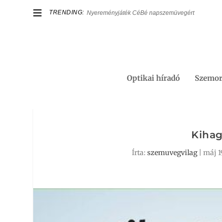
TRENDING:
Nyereményjáték CéBé napszemüvegért
Optikai híradó
Szemor
Kihag
Írta:
szemuvegvilag
|
máj 1