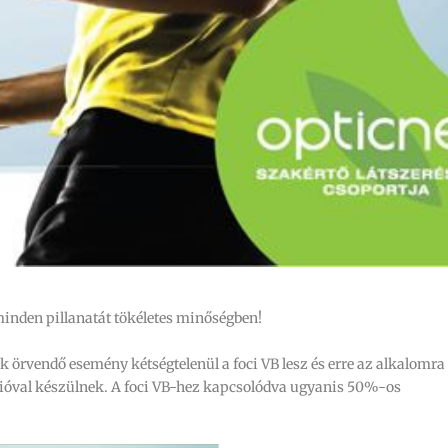
 minden pillanatát tökéletes minőségben!
 örvendő esemény kétségtelenül a foci VB lesz és erre az alkalomra
cióval készülnek. A foci VB-hez kapcsolódva ugyanis 50%-os