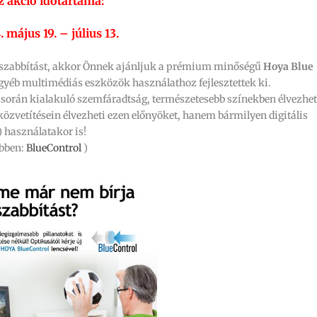
z akció időtartama:
. május 19. – július 13.
osszabbítást, akkor Önnek ajánljuk a prémium minőségű
Hoya Blue
 egyéb multimédiás eszközök használathoz fejlesztettek ki.
 során kialakuló szemfáradtság, természetesebb színekben élvezhet
 közvetítésein élvezheti ezen előnyöket, hanem bármilyen digitális
) használatakor is!
ebben:
BlueControl
)