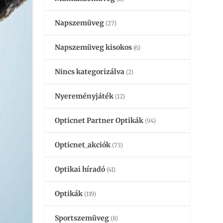
Napszemüveg
(27)
Napszemüveg kisokos
(6)
Nincs kategorizálva
(2)
Nyereményjáték
(12)
Opticnet Partner Optikák
(94)
Opticnet_akciók
(73)
Optikai híradó
(41)
Optikák
(119)
Sportszemüveg
(8)