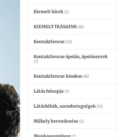
Kiemelt hírek
(2)
KIEMELT ÍRÁSAINK
(10)
Kontaktlencse
(12)
Kontaktlencse ápolás, ápolószerek
(7)
Kontaktlencse kisokos
(10)
Látás hónapja
(3)
Látáshibák, szembetegségek
(12)
Műhely berendezése
(2)
Munkaszemüveg
(2)