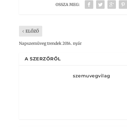
OSSZA MEG:
ELŐZŐ
Napszemüveg trendek 2014. nyár
A SZERZŐRŐL
szemuvegvilag