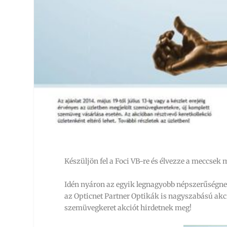
Készüljön fel a Foci VB-re és élvezze a meccsek
Idén nyáron az egyik legnagyobb népszerűségnek
az Opticnet Partner Optikák is nagyszabású ak
szemüvegkeret akciót hirdetnek meg!