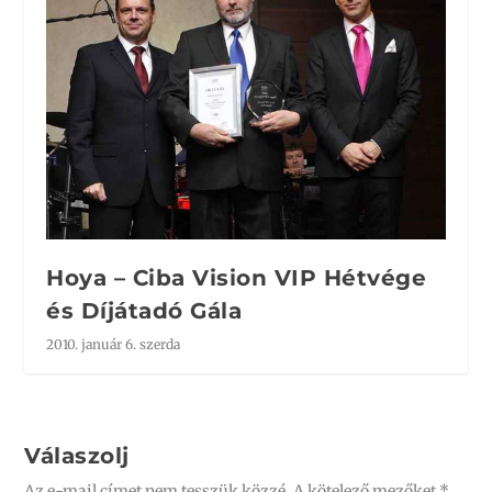
Hoya – Ciba Vision VIP Hétvége
és Díjátadó Gála
2010. január 6. szerda
Válaszolj
Az e-mail címet nem tesszük közzé.
A kötelező mezőket
*