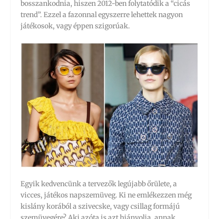
bosszankodnia, hiszen 2012-ben folytatódik a “cicás
trend”. Ezzel a fazonnal egyszerre lehettek nagyon
játékosok, vagy éppen szigorúak.
Egyik kedvencünk a tervezők legújabb őrülete, a
vicces, játékos napszemüveg. Ki ne emlékezzen még
kislány korából a szivecske, vagy csillag formájú
szemüvegére? Aki azóta is azt hiányolja, annak