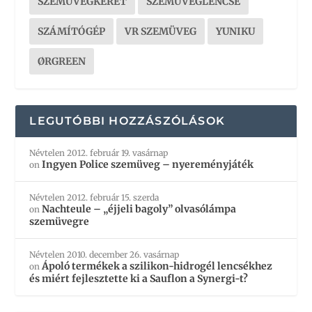
SZEMÜVEGKERET
SZEMÜVEGLENCSE
SZÁMÍTÓGÉP
VR SZEMÜVEG
YUNIKU
ØRGREEN
LEGUTÓBBI HOZZÁSZÓLÁSOK
Névtelen
2012. február 19. vasárnap
Ingyen Police szemüveg – nyereményjáték
on
Névtelen
2012. február 15. szerda
Nachteule – „éjjeli bagoly” olvasólámpa
on
szemüvegre
Névtelen
2010. december 26. vasárnap
Ápoló termékek a szilikon-hidrogél lencsékhez
on
és miért fejlesztette ki a Sauflon a Synergi-t?