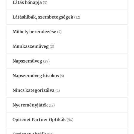
Látás hónapja
(3)
Látáshibák, szembetegségek
(12)
Műhely berendezése
(2)
Munkaszemüveg
(2)
Napszemüveg
(27)
Napszemüveg kisokos
(6)
Nincs kategorizálva
(2)
Nyereményjáték
(12)
Opticnet Partner Optikák
(94)