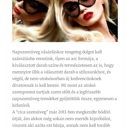
Napszemüveg vásárláskor rengeteg dolgot kell
számításba vennünk, ilyen az arc formája, a
kiválasztott darab színe és természetesen az is, hogy
mennyire illik a választott darab a stílusunkhoz, és
végül, de nem utolsósorban új kedvencünknek
divatosnak is kell lennie. Mi most az utolsó
szempontot tartjuk szem előtt és a legfrissebb
napszemüveg trendeket gyűjtöttük össze, egyenesen a
kifutóról.
A “cica szemüveg” már 2011-ben megkezdte hódító
útját, ám akkor még sokan nem merték kipróbálni,
viszont aki azóta ezt bánja, annak nem kell tovább