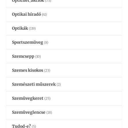
Opticnet_akciók
(73)
Optikai híradó
(41)
Optikák
(119)
Sportszemüveg
(8)
Szemcsepp
(10)
Szemes kisokos
(23)
Szemészeti műszerek
(2)
Szemüvegkeret
(25)
Szemüveglencse
(18)
Tudod-e?
(5)