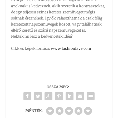
És végül, de nem utolsósorban a nagy divatházak
azoknak is kedveznek, akik szeretik a kontrasztokat,
de egy teljesen színes keretes szemüveget mégis
soknak éreznének. Így ők választhatnak a csak félig
keretezett napszemüvegek között, vagy találhatnak
eltérő keretű és szárú napszemüvegeket is.
Nektek mi lesz a kedvencetek idén?
Cikk és képek forrása:
www.fashionfave.com
OSSZA MEG:
MÉRTÉK: