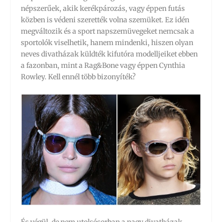
népszerűek, akik kerékpározás, vagy éppen futás
közben is védeni szerették volna szemüket. Ez idén
megváltozik és a sport napszemüvegeket nemcsak a
sportolók viselhetik, hanem mindenki, hiszen olyan
neves divatházak küldték kifutóra modelljeiket ebben
a fazonban, mint a Rag&Bone vagy éppen Cynthia
Rowley. Kell ennél több bizonyíték?