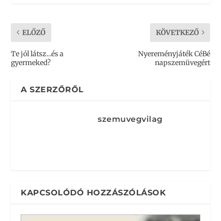
ELŐZŐ
KÖVETKEZŐ
Te jól látsz…és a
Nyereményjáték CéBé
gyermeked?
napszemüvegért
A SZERZŐRŐL
szemuvegvilag
KAPCSOLÓDÓ HOZZÁSZÓLÁSOK