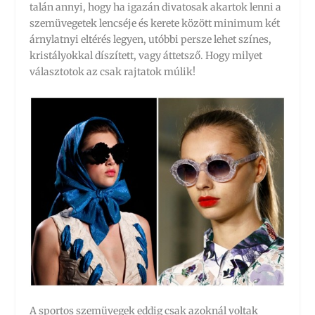
talán annyi, hogy ha igazán divatosak akartok lenni a
szemüvegetek lencséje és kerete között minimum két
árnylatnyi eltérés legyen, utóbbi persze lehet színes,
kristályokkal díszített, vagy áttetsző. Hogy milyet
választotok az csak rajtatok múlik!
A sportos szemüvegek eddig csak azoknál voltak