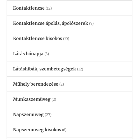
Kontaktlencse
(12)
Kontaktlencse ápolás, ápolószerek
(7)
Kontaktlencse kisokos
(10)
Látás hónapja
(3)
Látáshibák, szembetegségek
(12)
Műhely berendezése
(2)
Munkaszemüveg
(2)
Napszemüveg
(27)
Napszemüveg kisokos
(6)