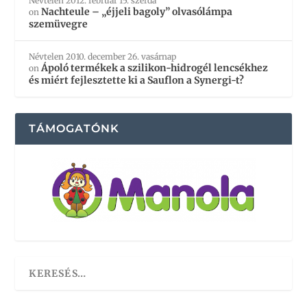
Névtelen
2012. február 15. szerda
Nachteule – „éjjeli bagoly” olvasólámpa
on
szemüvegre
Névtelen
2010. december 26. vasárnap
Ápoló termékek a szilikon-hidrogél lencsékhez
on
és miért fejlesztette ki a Sauflon a Synergi-t?
TÁMOGATÓNK