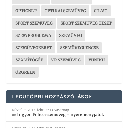
OPTICNET
OPTIKAI SZEMÜVEG
SILMO
SPORT SZEMÜVEG
SPORT SZEMÜVEG TESZT
SZEM PROBLÉMA
SZEMÜVEG
SZEMÜVEGKERET
SZEMÜVEGLENCSE
SZÁMÍTÓGÉP
VR SZEMÜVEG
YUNIKU
ØRGREEN
LEGUTÓBBI HOZZÁSZÓLÁSOK
Névtelen
2012. február 19. vasárnap
Ingyen Police szemüveg – nyereményjáték
on