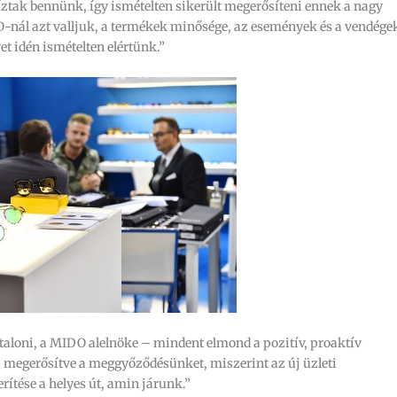
ztak bennünk, így ismételten sikerült megerősíteni ennek a nagy
-nál azt valljuk, a termékek minősége, az események és a vendége
t idén ismételten elértünk.”
taloni, a MIDO alelnöke – mindent elmond a pozitív, proaktív
 megerősítve a meggyőződésünket, miszerint az új üzleti
rítése a helyes út, amin járunk.”