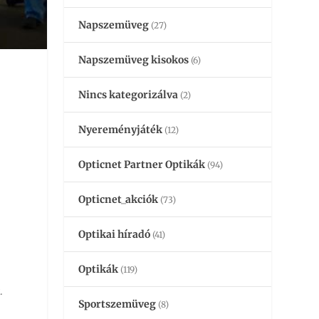
Napszemüveg
(27)
Napszemüveg kisokos
(6)
Nincs kategorizálva
(2)
Nyereményjáték
(12)
Opticnet Partner Optikák
(94)
Opticnet_akciók
(73)
Optikai híradó
(41)
Optikák
(119)
.
Sportszemüveg
(8)