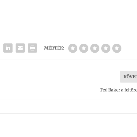
MÉRTÉK:
KÖVE
Ted Baker a feltör