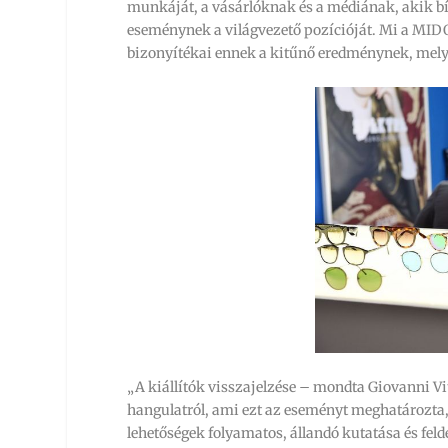
munkáját, a vásárlóknak és a médiának, akik bí
eseménynek a világvezető pozícióját. Mi a MIDO
bizonyítékai ennek a kitűnő eredménynek, melye
„A kiállítók visszajelzése – mondta Giovanni Vi
hangulatról, ami ezt az eseményt meghatározta,
lehetőségek folyamatos, állandó kutatása és felde