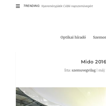
TRENDING:
Nyereményjáték CéBé napszemüvegért
Optikai híradó
Szemor
Mido 201
Írta:
szemuvegvilag
|
máj 1