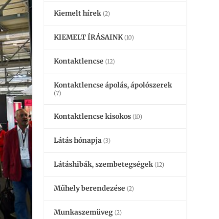
Kiemelt hírek
(2)
KIEMELT ÍRÁSAINK
(10)
Kontaktlencse
(12)
Kontaktlencse ápolás, ápolószerek
(7)
Kontaktlencse kisokos
(10)
Látás hónapja
(3)
Látáshibák, szembetegségek
(12)
Műhely berendezése
(2)
Munkaszemüveg
(2)