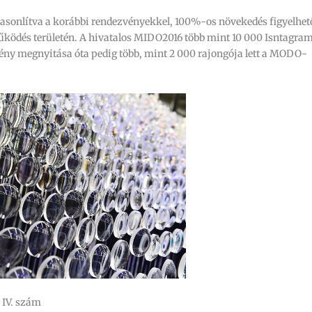
asonlítva a korábbi rendezvényekkel, 100%-os növekedés figyelhet
működés területén. A hivatalos MIDO2016 több mint 10 000 Isntagra
mény megnyitása óta pedig több, mint 2 000 rajongója lett a MODO-
. IV. szám