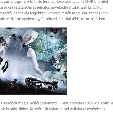
zárta kapuit. A kiállító tér megnövekedett, az új MORE! terület
n és összetételében is jelentős növekedés mutatható ki, 106 új
n részéről az iparág legjobbjai képviseltették magukat, ráadásként
mlíthető, ami egyben egy új rekord, 7%-kal több, mint 2015-ben.
ikerének megismétlése jelentette, – nyilatkozta Cirillo Marcolin, 
 is még többet. Köszönjük valamennyi vállalat részvételét és