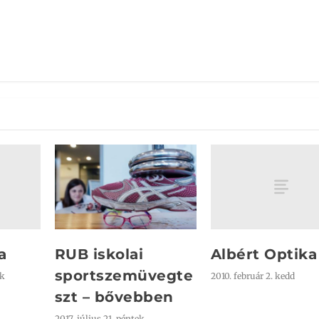
a
Albért Optika
RUB iskolai
sportszemüvegte
ök
2010. február 2. kedd
szt – bővebben
2017. július 21. péntek