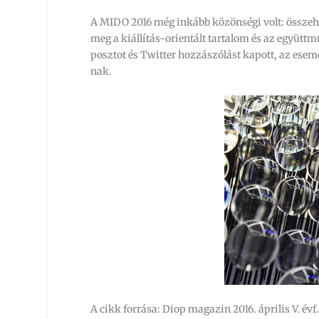
A MIDO 2016 még inkább közönségi volt: összeh
meg a kiállítás-orientált tartalom és az együtt
posztot és Twitter hozzászólást kapott, az ese
nak.
A cikk forrása: Diop magazin 2016. április V. évf