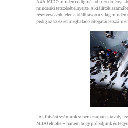
A 46. MIDO minden eddiginél jobb eredményekkel 
mindenki tetszését elnyerte. A kiállítók számába
résztvevő volt jelen a kiállításon a világ minde
pedig az 52 ezret meghaladó látogatói létszám e
„A kihívást számunkra nem csupán a tavalyi év s
MIDO elnöke – hanem hogy próbáljunk és tegyünk