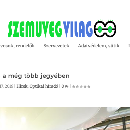
vosok, rendelők
Szervezetek
Adatvédelem, sütik
6 a még több jegyében
7, 2016
|
Hírek
,
Optikai híradó
|
0
|