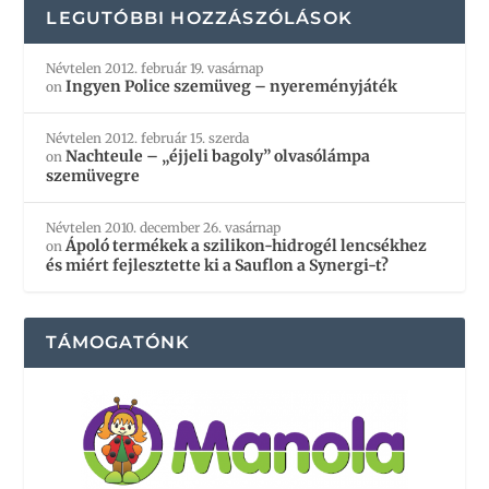
LEGUTÓBBI HOZZÁSZÓLÁSOK
Névtelen
2012. február 19. vasárnap
Ingyen Police szemüveg – nyereményjáték
on
Névtelen
2012. február 15. szerda
Nachteule – „éjjeli bagoly” olvasólámpa
on
szemüvegre
Névtelen
2010. december 26. vasárnap
Ápoló termékek a szilikon-hidrogél lencsékhez
on
és miért fejlesztette ki a Sauflon a Synergi-t?
TÁMOGATÓNK