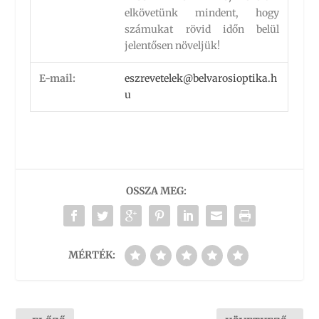
elkövetünk mindent, hogy
számukat rövid időn belül
jelentősen növeljük!
E-mail:
eszrevetelek@belvarosioptika.h
u
OSSZA MEG:
MÉRTÉK: