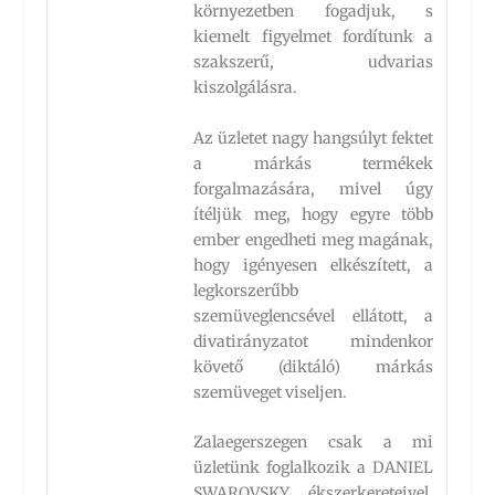
környezetben fogadjuk, s
kiemelt figyelmet fordítunk a
szakszerű, udvarias
kiszolgálásra.
Az üzletet nagy hangsúlyt fektet
a márkás termékek
forgalmazására, mivel úgy
ítéljük meg, hogy egyre több
ember engedheti meg magának,
hogy igényesen elkészített, a
legkorszerűbb
szemüveglencsével ellátott, a
divatirányzatot mindenkor
követő (diktáló) márkás
szemüveget viseljen.
Zalaegerszegen csak a mi
üzletünk foglalkozik a DANIEL
SWAROVSKY ékszerkereteivel,