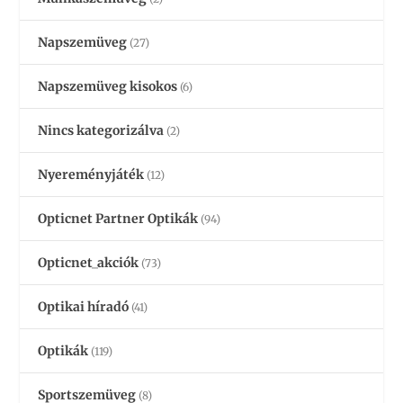
Napszemüveg
(27)
Napszemüveg kisokos
(6)
Nincs kategorizálva
(2)
Nyereményjáték
(12)
Opticnet Partner Optikák
(94)
Opticnet_akciók
(73)
Optikai híradó
(41)
Optikák
(119)
Sportszemüveg
(8)