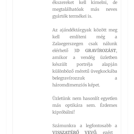
ékszereket kell kimelni, de
megtalálhatóak más neves
gyártók termékei is.
Az ajándéktárgyak között meg
kell említeni még a
Zalaegerszegen csak nálunk
elérhető 3
D GRAVÍROZÁST
,
amikor a vendég üzletben
készült portréja alapján
különböző méretű üvegkockába
belegravírozzuk a
háromdimenziós képet.
Üzletünk nem hasonlít egyetlen
más optikára sem. Érdemes
kipróbálni!
Számunkra a legfontosabb a
VISSZATÉRŐ VEVŐ,
ezért