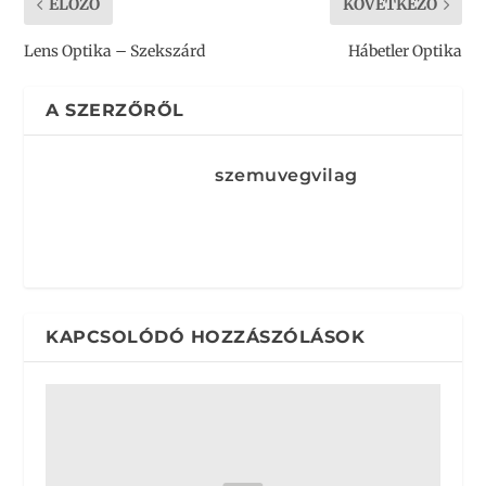
ELŐZŐ
KÖVETKEZŐ
Lens Optika – Szekszárd
Hábetler Optika
A SZERZŐRŐL
szemuvegvilag
KAPCSOLÓDÓ HOZZÁSZÓLÁSOK