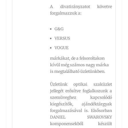
A divatirányzatot követve
forgalmazzuk a:
G&G
VERSUS
VOGUE
márkákat, de a felsoroltakon
kívül még számos nagy márka
is megtalálható üzletünkben.
Üzletünk optikai szaküzlet
jellegét erősítve foglalkozunk a
szemüveghez kapcsolódó
kiegészítők, ajándéktárgyak
forgalmazásával is. Elsősorban
DANIEL SWAROVSKY
komponensekből készült