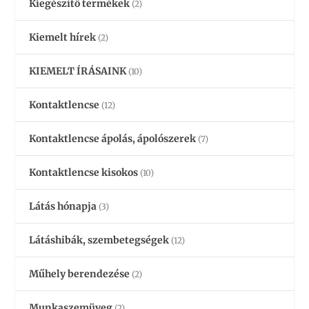
Kiegészítő termékek
(2)
Kiemelt hírek
(2)
KIEMELT ÍRÁSAINK
(10)
Kontaktlencse
(12)
Kontaktlencse ápolás, ápolószerek
(7)
Kontaktlencse kisokos
(10)
Látás hónapja
(3)
Látáshibák, szembetegségek
(12)
Műhely berendezése
(2)
Munkaszemüveg
(2)