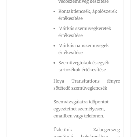
védőszemüveg készítése
Kontaktlencsék, ápolószerek
értékesítése
Márkás szemüvegkeretek
értékesítése
Márkás napszemüvegek
értékesítése
Szemüvegtokok és egyéb
tartozékok értékesítése
Hoya Transitations fényre
sötétedő szemüveglencsék
Szemvizsgálatra időpontot
egyeztethet személyesen,
emailben vagy telefonon.
Üzletünk Zalaegerszeg
megújuló belvárosában, a