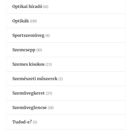
Optikai híradó
(41)
Optikák
(119)
Sportszemüveg
(8)
Szemcsepp
(10)
Szemes kisokos
(23)
Szemészeti műszerek
(2)
Szemüvegkeret
(25)
Szemüveglencse
(18)
Tudod-e?
(5)