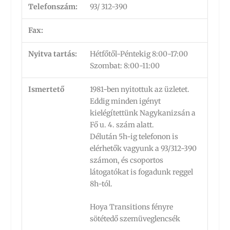
Telefonszám:
93/ 312-390
Fax:
Nyitva tartás:
Hétfőtől-Péntekig 8:00-17:00
Szombat: 8:00-11:00
Ismertető
1981-ben nyitottuk az üzletet.
Eddig minden igényt
kielégítettünk Nagykanizsán a
Fő u. 4. szám alatt.
Délután 5h-ig telefonon is
elérhetők vagyunk a 93/312-390
számon, és csoportos
látogatókat is fogadunk reggel
8h-tól.
Hoya Transitions fényre
sötétedő szemüveglencsék