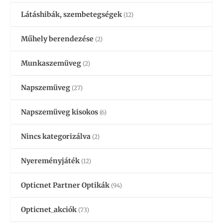
Látáshibák, szembetegségek
(12)
Műhely berendezése
(2)
Munkaszemüveg
(2)
Napszemüveg
(27)
Napszemüveg kisokos
(6)
Nincs kategorizálva
(2)
Nyereményjáték
(12)
Opticnet Partner Optikák
(94)
Opticnet_akciók
(73)