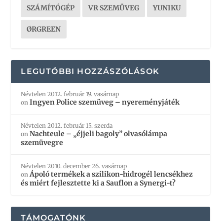
SZÁMÍTÓGÉP
VR SZEMÜVEG
YUNIKU
ØRGREEN
LEGUTÓBBI HOZZÁSZÓLÁSOK
Névtelen
2012. február 19. vasárnap
Ingyen Police szemüveg – nyereményjáték
on
Névtelen
2012. február 15. szerda
Nachteule – „éjjeli bagoly” olvasólámpa
on
szemüvegre
Névtelen
2010. december 26. vasárnap
Ápoló termékek a szilikon-hidrogél lencsékhez
on
és miért fejlesztette ki a Sauflon a Synergi-t?
TÁMOGATÓNK