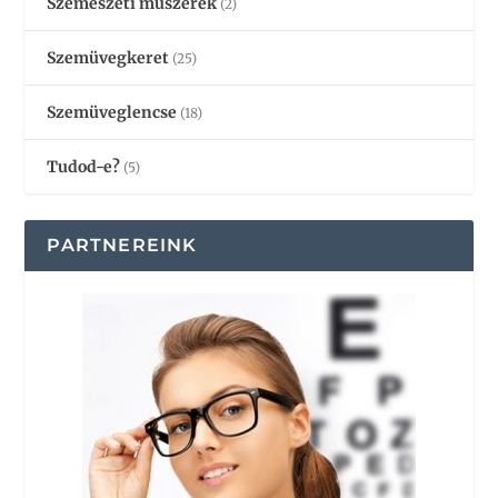
Szemészeti műszerek
(2)
Szemüvegkeret
(25)
Szemüveglencse
(18)
Tudod-e?
(5)
PARTNEREINK