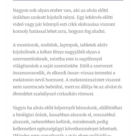
Nagyon sok olyan ember van, aki az alvás előtti
órákban szokott kijelzőt nézni. Egy lefekvés előtti
videó vagy pár könnyű esti cikk elolvasása viszont
komoly hatással lehet arra, hogyan fog aludni.
A monitorok, mobilok, laptopok, tabletek aktív
kijelzőinek a kékes fénye nagyjából olyan a
szervezetünknek, mintha este is napfénnyel
világítanánk a saját szemünkbe. Ettől a szervezet
összezavarodik, és elkezdi össze-vissza termelni a
melatonin nevű hormont. A melatoninszintet viszont
nem szerencsés babrálni, mert ez állítja be az alvást és
ébrenlétet szabályozó cirkadián ritmust.
Vagyis ha alvás előtt képernyőt bámulunk, elállítódhat
a biológiai óránk, lassabban alszunk el, rosszabbul
alszunk, nehezebben kelünk, mindennek pedig
kellemetlen egészségügyi következményei lehetnek.
(Mindez nem vonatkozik a más elven működő e-