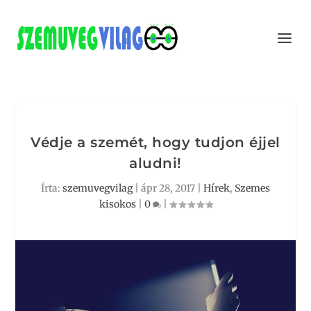
Védje a szemét, hogy tudjon éjjel
aludni!
Írta:
szemuvegvilag
|
ápr 28, 2017
|
Hírek
,
Szemes
kisokos
|
0
|