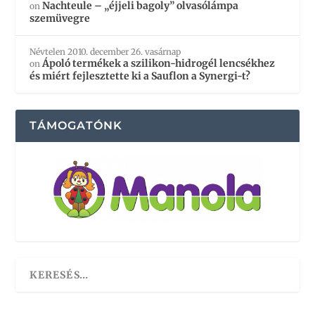
Nachteule – „éjjeli bagoly” olvasólámpa
on
szemüvegre
Névtelen
2010. december 26. vasárnap
Ápoló termékek a szilikon-hidrogél lencsékhez
on
és miért fejlesztette ki a Sauflon a Synergi-t?
TÁMOGATÓNK