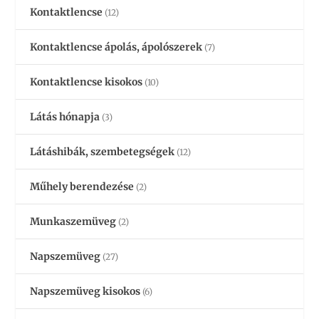
Kontaktlencse
(12)
Kontaktlencse ápolás, ápolószerek
(7)
Kontaktlencse kisokos
(10)
Látás hónapja
(3)
Látáshibák, szembetegségek
(12)
Műhely berendezése
(2)
Munkaszemüveg
(2)
Napszemüveg
(27)
Napszemüveg kisokos
(6)