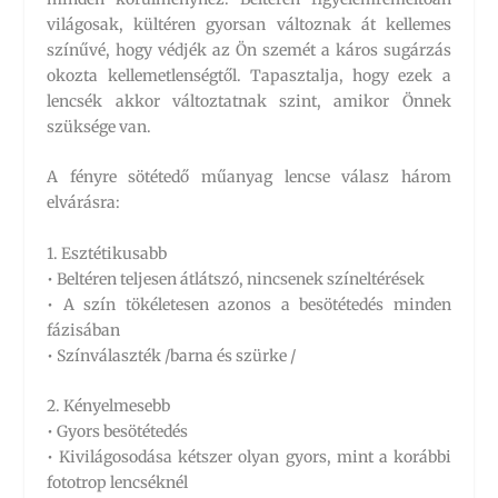
világosak, kültéren gyorsan változnak át kellemes
színűvé, hogy védjék az Ön szemét a káros sugárzás
okozta kellemetlenségtől. Tapasztalja, hogy ezek a
lencsék akkor változtatnak szint, amikor Önnek
szüksége van.
A fényre sötétedő műanyag lencse válasz három
elvárásra:
1. Esztétikusabb
• Beltéren teljesen átlátszó, nincsenek színeltérések
• A szín tökéletesen azonos a besötétedés minden
fázisában
• Színválaszték /barna és szürke /
2. Kényelmesebb
• Gyors besötétedés
• Kivilágosodása kétszer olyan gyors, mint a korábbi
fototrop lencséknél