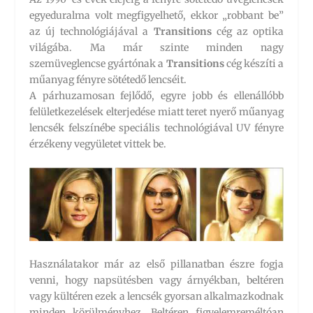
egyeduralma volt megfigyelhető, ekkor „robbant be”
az új technológiájával a
Transitions
cég az optika
világába. Ma már szinte minden nagy
szemüveglencse gyártónak a
Transitions
cég készíti a
műanyag fényre sötétedő lencséit.
A párhuzamosan fejlődő, egyre jobb és ellenállóbb
felületkezelések elterjedése miatt teret nyerő műanyag
lencsék felszínébe speciális technológiával UV fényre
érzékeny vegyületet vittek be.
Használatakor már az első pillanatban észre fogja
venni, hogy napsütésben vagy árnyékban, beltéren
vagy kültéren ezek a lencsék gyorsan alkalmazkodnak
minden körülményhez. Beltéren figyelemreméltóan