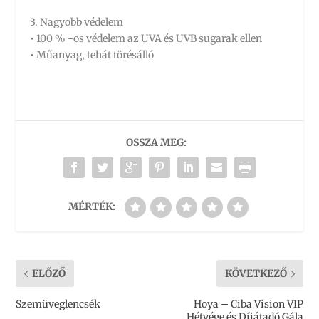
3. Nagyobb védelem
• 100 % -os védelem az UVA és UVB sugarak ellen
• Műanyag, tehát törésálló
OSSZA MEG:
MÉRTÉK:
ELŐZŐ
KÖVETKEZŐ
Szemüveglencsék
Hoya – Ciba Vision VIP
Hétvége és Díjátadó Gála