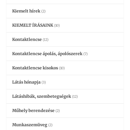
Kiemelt hírek
(2)
KIEMELT ÍRÁSAINK
(10)
Kontaktlencse
(12)
Kontaktlencse ápolás, ápolószerek
(7)
Kontaktlencse kisokos
(10)
Látás hónapja
(3)
Látáshibák, szembetegségek
(12)
Műhely berendezése
(2)
Munkaszemüveg
(2)