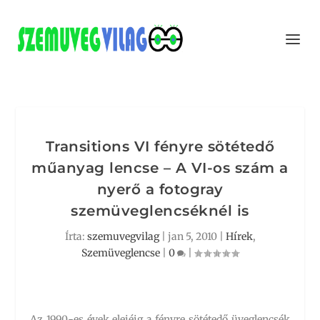
Transitions VI fényre sötétedő
műanyag lencse – A VI-os szám a
nyerő a fotogray
szemüveglencséknél is
Írta:
szemuvegvilag
|
jan 5, 2010
|
Hírek
,
Szemüveglencse
|
0
|
Az 1990-es évek elejéig a fényre sötétedő üveglencsék