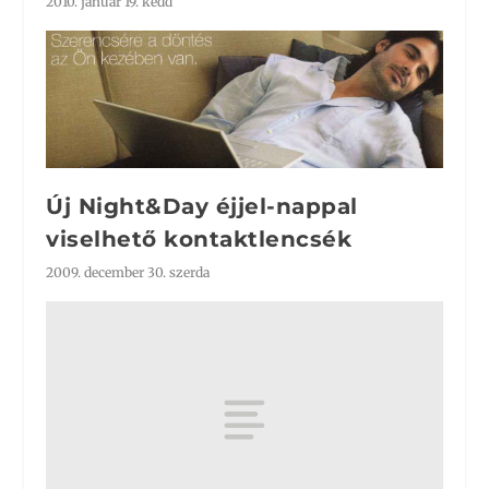
2010. január 19. kedd
Új Night&Day éjjel-nappal
viselhető kontaktlencsék
2009. december 30. szerda