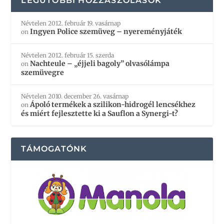
LEGUTÓBBI HOZZÁSZÓLÁSOK
Névtelen
2012. február 19. vasárnap
Ingyen Police szemüveg – nyereményjáték
on
Névtelen
2012. február 15. szerda
Nachteule – „éjjeli bagoly” olvasólámpa
on
szemüvegre
Névtelen
2010. december 26. vasárnap
Ápoló termékek a szilikon-hidrogél lencsékhez
on
és miért fejlesztette ki a Sauflon a Synergi-t?
TÁMOGATÓNK