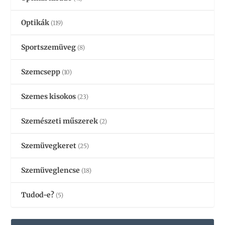
Optikák
(119)
Sportszemüveg
(8)
Szemcsepp
(10)
Szemes kisokos
(23)
Szemészeti műszerek
(2)
Szemüvegkeret
(25)
Szemüveglencse
(18)
Tudod-e?
(5)