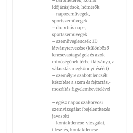
– barométerek, kombi
időjárásjósok, hőmérők
– napszemüvegek,
sportszemüvegek
– dioprtiás nap-,
sportszemüvegek
– szemüveglencsék 3D
látványtervezése (különböző
lencsevastagságok és azok
minőségének térbeli látványa, a
választás megkönnyítéséért)
– személyre szabott lencsék
készítése a szem és fejtartás,-
mozdítás figyelembevételével
– egész napos szakorvosi
szemvizsgálat (bejelentkezés
javasolt)
– kontaktlencse-vizsgálat, -
illesztés, kontaktlencse