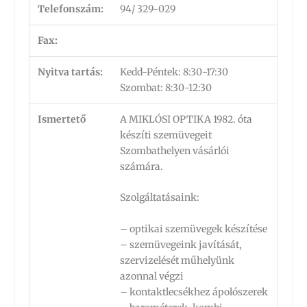
Telefonszám:
94/ 329-029
Fax:
Nyitva tartás:
Kedd-Péntek: 8:30-17:30
Szombat: 8:30-12:30
Ismertető
A MIKLÓSI OPTIKA 1982. óta
készíti szemüvegeit
Szombathelyen vásárlói
számára.
Szolgáltatásaink:
– optikai szemüvegek készítése
– szemüvegeink javítását,
szervizelését műhelyünk
azonnal végzi
– kontaktlecsékhez ápolószerek