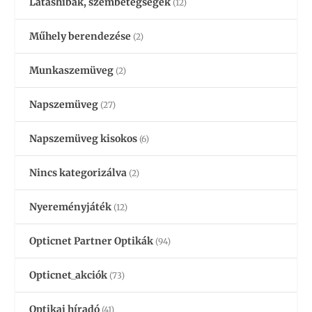
Látáshibák, szembetegségek
(12)
Műhely berendezése
(2)
Munkaszemüveg
(2)
Napszemüveg
(27)
Napszemüveg kisokos
(6)
Nincs kategorizálva
(2)
Nyereményjáték
(12)
Opticnet Partner Optikák
(94)
Opticnet_akciók
(73)
Optikai híradó
(41)