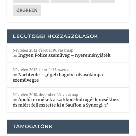
ØRGREEN
LEGUTÓBBI HOZZÁSZÓLÁSOK
Névtelen
2012. február 19. vasárnap
Ingyen Police szemüveg – nyereményjáték
on
Névtelen
2012. február 15. szerda
Nachteule – „éjjeli bagoly” olvasólámpa
on
szemüvegre
Névtelen
2010. december 26. vasárnap
Ápoló termékek a szilikon-hidrogél lencsékhez
on
és miért fejlesztette ki a Sauflon a Synergi-t?
TÁMOGATÓNK