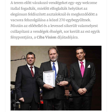
A terem előtt várakozó vendégeket egy-egy welcome
itallal fogadták, mielőtt elfoglalták helyüket az
elegánsan feldíszített asztaloknál és megkezdődött a
vacsora felszolgálása a közel 270 egybegyűltnek.
Miután az előétellel és a levessel sikerült valamelyest
csillapítani a vendégek éhségét, sor került az est egyik
fénypontjára, a
Ciba Vision
díjátadójára.