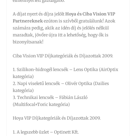
élménnyel lett gazdagabb.
A díjat nyert és díjra jelölt
Hoya és Ciba Vision VIP
Partnereknek
ezúton is szívből gratulálunk! Azok
számára pedig, akik az idén díj és jelölés nélkül
maradtak, jövőre újra itt a lehetőség, hogy ők is
bizonyítsanak!
Ciba Vision VIP Díjkategóriák és Díjazottak 2009.
1. Szilikon-hidrogél lencsék – Lens Optika (AirOptix
kategória)
2. Napi viseletű lencsék – Olivér Optika (Dailies
kategória)
3. Technikai lencsék – Fábián László
(Multifocal+Toric kategória)
Hoya VIP Díjkategóriák és Díjazottak 2009.
1. A legszebb üzlet – Optinett Kft.