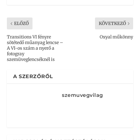
ELŐZŐ
KÖVETKEZŐ
Transitions VI fényre
Oxyal műkönny
sötétedő műanyag lencse –
A VI-os szám a nyerő a
fotogray
szemüveglencséknél is
A SZERZŐRŐL
szemuvegvilag