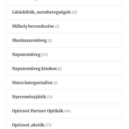
Látáshibák, szembetegségek
(12)
Műhely berendezése
(2)
Munkaszemüveg
(2)
Napszemüveg
(27)
Napszemüveg kisokos
(6)
Nincs kategorizálva
(2)
Nyereményjáték
(12)
Opticnet Partner Optikák
(94)
Opticnet_akciók
(73)