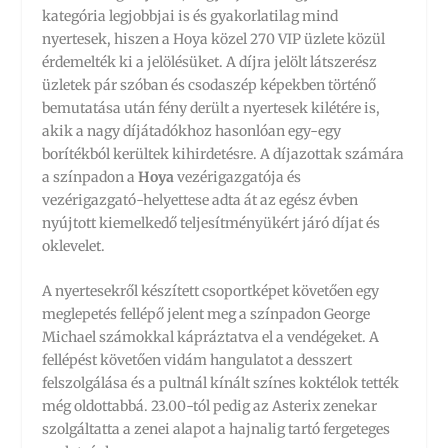
kategória legjobbjai is és gyakorlatilag mind
nyertesek, hiszen a Hoya közel 270 VIP üzlete közül
érdemelték ki a jelölésüket. A díjra jelölt látszerész
üzletek pár szóban és csodaszép képekben történő
bemutatása után fény derült a nyertesek kilétére is,
akik a nagy díjátadókhoz hasonlóan egy-egy
borítékból kerültek kihirdetésre. A díjazottak számára
a színpadon a
Hoya
vezérigazgatója és
vezérigazgató-helyettese adta át az egész évben
nyújtott kiemelkedő teljesítményükért járó díjat és
oklevelet.
A nyertesekről készített csoportképet követően egy
meglepetés fellépő jelent meg a színpadon George
Michael számokkal kápráztatva el a vendégeket. A
fellépést követően vidám hangulatot a desszert
felszolgálása és a pultnál kínált színes koktélok tették
még oldottabbá. 23.00-tól pedig az Asterix zenekar
szolgáltatta a zenei alapot a hajnalig tartó fergeteges