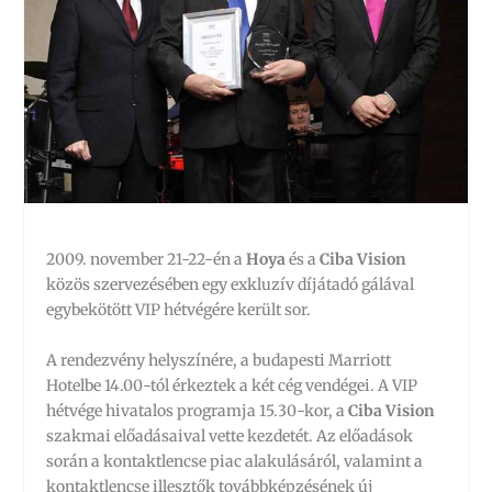
2009. november 21-22-én a
Hoya
és a
Ciba Vision
közös szervezésében egy exkluzív díjátadó gálával
egybekötött VIP hétvégére került sor.
A rendezvény helyszínére, a budapesti Marriott
Hotelbe 14.00-tól érkeztek a két cég vendégei. A VIP
hétvége hivatalos programja 15.30-kor, a
Ciba Vision
szakmai előadásaival vette kezdetét. Az előadások
során a kontaktlencse piac alakulásáról, valamint a
kontaktlencse illesztők továbbképzésének új