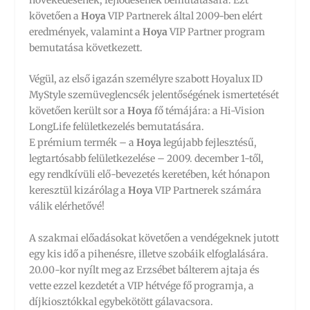
követően a
Hoya
VIP Partnerek által 2009-ben elért
eredmények, valamint a
Hoya
VIP Partner program
bemutatása következett.
Végül, az első igazán személyre szabott Hoyalux ID
MyStyle szemüveglencsék jelentőségének ismertetését
követően került sor a
Hoya
fő témájára: a Hi-Vision
LongLife felületkezelés bemutatására.
E prémium termék – a
Hoya
legújabb fejlesztésű,
legtartósabb felületkezelése – 2009. december 1-től,
egy rendkívüli elő-bevezetés keretében, két hónapon
keresztül kizárólag a
Hoya
VIP Partnerek számára
válik elérhetővé!
A szakmai előadásokat követően a vendégeknek jutott
egy kis idő a pihenésre, illetve szobáik elfoglalására.
20.00-kor nyílt meg az Erzsébet bálterem ajtaja és
vette ezzel kezdetét a VIP hétvége fő programja, a
díjkiosztókkal egybekötött gálavacsora.