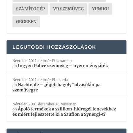
SZÁMÍTÓGÉP
VR SZEMÜVEG
YUNIKU
ØRGREEN
LEGUTÓBBI HOZZÁSZÓLÁSOK
Névtelen
2012. február 19. vasárnap
Ingyen Police szemüveg – nyereményjáték
on
Névtelen
2012. február 15. szerda
Nachteule – „éjjeli bagoly” olvasólámpa
on
szemüvegre
Névtelen
2010. december 26. vasárnap
Ápoló termékek a szilikon-hidrogél lencsékhez
on
és miért fejlesztette ki a Sauflon a Synergi-t?