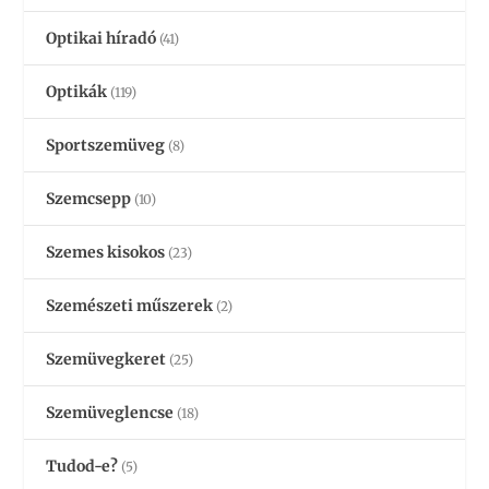
Optikai híradó
(41)
Optikák
(119)
Sportszemüveg
(8)
Szemcsepp
(10)
Szemes kisokos
(23)
Szemészeti műszerek
(2)
Szemüvegkeret
(25)
Szemüveglencse
(18)
Tudod-e?
(5)