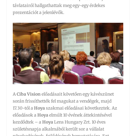
távlatairól hallgathattak meg egy-egy érdekes
prezentációt a jelenlévők.
A
Ciba Vision
előadásait követően egy kávészünet
során frissíthették fel magukat a vendégek, majd
17.30-tól a
Hoya
szakmai előadásai következtek. Az
előadások a
Hoya
elmúlt 10 évének áttekintésével
kezdődtek – a
Hoya
Lens Hungary Zrt. 10 éves
születésnapja alkalmából került sor a vállalat
növekedésének, fejlődésének bemutatására. Ezt