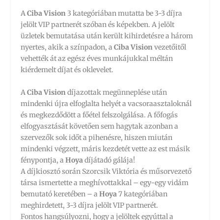
A
Ciba Vision
3 kategóriában mutatta be 3-3 díjra
jelölt VIP partnerét szóban és képekben. A jelölt
üzletek bemutatása után került kihirdetésre a három
nyertes, akik a színpadon, a
Ciba Vision
vezetőitől
vehették át az egész éves munkájukkal méltán
kiérdemelt díjat és oklevelet.
A
Ciba Vision
díjazottak megünneplése után
mindenki újra elfoglalta helyét a vacsoraasztaloknál
és megkezdődött a főétel felszolgálása. A főfogás
elfogyasztását követően sem hagytak azonban a
szervezők sok időt a pihenésre, hiszen miután
mindenki végzett, máris kezdetét vette az est másik
fénypontja, a
Hoya
díjátadó gálája!
A díjkiosztó során Szorcsik Viktória és műsorvezető
társa ismertette a meghívottakkal – egy-egy vidám
bemutató keretében – a
Hoya
7 kategóriában
meghirdetett, 3-3 díjra jelölt VIP partnerét.
Fontos hangsúlyozni, hogy a jelöltek egyúttal a