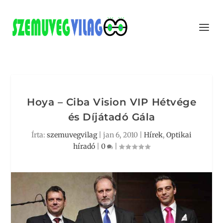
Hoya – Ciba Vision VIP Hétvége
és Díjátadó Gála
Írta:
szemuvegvilag
|
jan 6, 2010
|
Hírek
,
Optikai
híradó
|
0
|