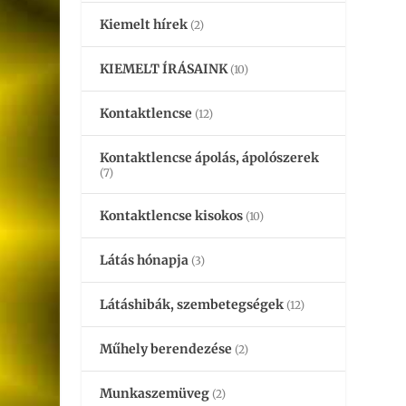
Kiemelt hírek
(2)
KIEMELT ÍRÁSAINK
(10)
Kontaktlencse
(12)
Kontaktlencse ápolás, ápolószerek
(7)
Kontaktlencse kisokos
(10)
Látás hónapja
(3)
Látáshibák, szembetegségek
(12)
Műhely berendezése
(2)
Munkaszemüveg
(2)