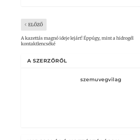
ELŐZŐ
A kazettás magnó ideje lejárt! Éppúgy, mint a hidrogél
kontaktlencséké
A SZERZŐRŐL
szemuvegvilag