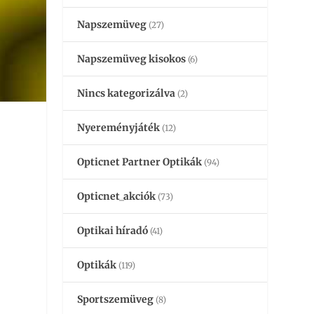
Napszemüveg
(27)
Napszemüveg kisokos
(6)
Nincs kategorizálva
(2)
Nyereményjáték
(12)
Opticnet Partner Optikák
(94)
Opticnet_akciók
(73)
Optikai híradó
(41)
Optikák
(119)
Sportszemüveg
(8)