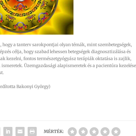
ti, hogy a tanterv sarokpontjai olyan témák, mint szembetegségek,
épzés célja, hogy szabad lehessen betegségek diagnosztizálása és
k kezelni, fontos természetgyógyász terápiák oktatása is zajlik,
 ismeretek. Üzemgazdasági alapismeretek és a pacientúra kezelés
t.
ordította Bakonyi György)
MÉRTÉK: