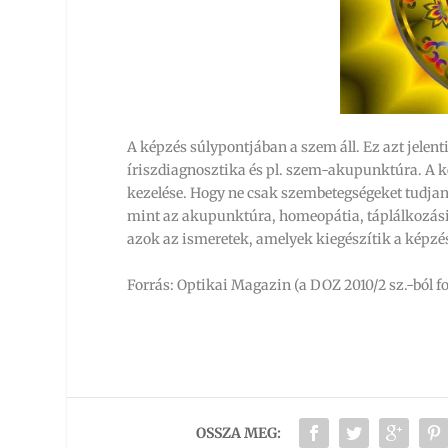
A képzés súlypontjában a szem áll. Ez azt jelen
íriszdiagnosztika és pl. szem-akupunktúra. A k
kezelése. Hogy ne csak szembetegségeket tudjana
mint az akupunktúra, homeopátia, táplálkozási
azok az ismeretek, amelyek kiegészítik a képzés
Forrás: Optikai Magazin (a DOZ 2010/2 sz.-ból f
OSSZA MEG: