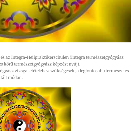
és az Integra-Heilpraktikerschulen (Integra természetgyógyász
jes körű természetgyógyász képzést nyújt.
ógyász vizsga letételéhez szükségesek, a legfontosabb természetes
ntált módon.