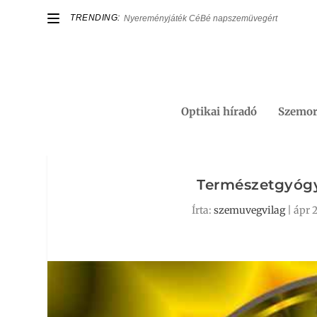
TRENDING:
Nyereményjáték CéBé napszemüvegért
Optikai híradó
Szemor
Természetgyógy
Írta:
szemuvegvilag
|
ápr 2