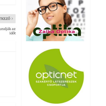
TKEZŐ
uralják az
időt