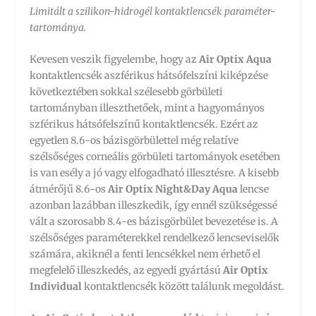
Limitált a szilikon-hidrogél kontaktlencsék paraméter-
tartománya.
Kevesen veszik figyelembe, hogy az
Air Optix Aqua
kontaktlencsék aszférikus hátsófelszíni kiképzése
következtében sokkal szélesebb görbületi
tartományban illeszthetőek, mint a hagyományos
szférikus hátsófelszínű kontaktlencsék. Ezért az
egyetlen 8.6-os bázisgörbülettel még relatíve
szélsőséges corneális görbületi tartományok esetében
is van esély a jó vagy elfogadható illesztésre. A kisebb
átmérőjű 8.6-os
Air Optix Night&Day Aqua
lencse
azonban lazábban illeszkedik, így ennél szükségessé
vált a szorosabb 8.4-es bázisgörbület bevezetése is. A
szélsőséges paraméterekkel rendelkező lencseviselők
számára, akiknél a fenti lencsékkel nem érhető el
megfelelő illeszkedés, az egyedi gyártású
Air Optix
Individual
kontaktlencsék között találunk megoldást.