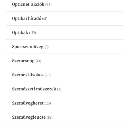
Opticnet_akciók
(73)
Optikai híradó
(41)
Optikák
(119)
Sportszemüveg
(8)
Szemcsepp
(10)
Szemes kisokos
(23)
Szemészeti műszerek
(2)
Szemüvegkeret
(25)
Szemüveglencse
(18)