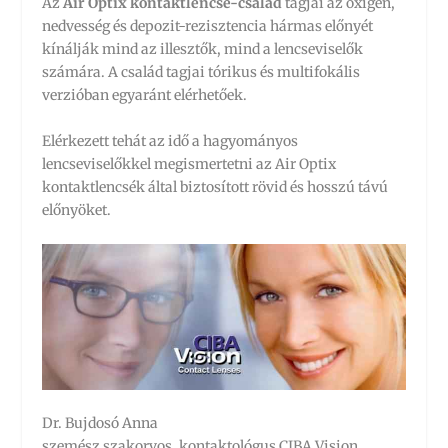
Az
Air Optix kontaktlencse-család
tagjai az oxigén,
nedvesség és depozit-rezisztencia hármas előnyét
kínálják mind az illesztők, mind a lencseviselők
számára. A család tagjai tórikus és multifokális
verzióban egyaránt elérhetőek.
Elérkezett tehát az idő a hagyományos
lencseviselőkkel megismertetni az Air Optix
kontaktlencsék által biztosított rövid és hosszú távú
előnyöket.
Dr. Bujdosó Anna
szemész szakorvos, kontaktológus CIBA Vision