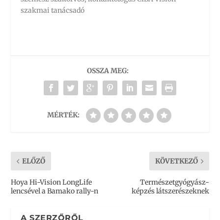
szakmai tanácsadó
OSSZA MEG:
MÉRTÉK:
ELŐZŐ
KÖVETKEZŐ
Hoya Hi-Vision LongLife
Természetgyógyász-
lencsével a Bamako rally-n
képzés látszerészeknek
A SZERZŐRŐL