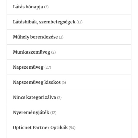
Látás hónapja
(3)
Látáshibák, szembetegségek
(12)
Műhely berendezése
(2)
Munkaszemüveg
(2)
Napszemüveg
(27)
Napszemüveg kisokos
(6)
Nincs kategorizálva
(2)
Nyereményjáték
(12)
Opticnet Partner Optikák
(94)