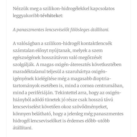
Nézzük meg a szilikon-hidrogélekkel kapcsolatos
leggyakoribb
tévhitek
et:
A panaszmentes lencseviselőt fölösleges átállítani.
A valóságban a szilikon-hidrogél kontaktlencsék
számtalan előnyt nyújtanak, melyek a szem
egészségének hosszútávon való megőrzését
szolgálják. A magas oxigén-áteresztés következtében
maradéktalanul teljesül a szaruhártya oxigén-
igényének kielégítése még a magasabb dioptria-
tartományok esetében is, mind a cornea centrumában,
mind a perifériáján. Tekintettel arra, hogy az oxigén-
hiányból adódó tünetek jó része csak hosszú távú
lencseviselést követően okoz szövődményeket,
könnyen belátható, hogy a jelenleg még panaszmentes
hidrogél lencseviselőket is érdemes előbb-utóbb
átállítani.