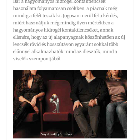
Bár a hagyományos hidrogél kontaktlencsék
használata folyamatosan csökken, a piacnak még
mindig a felét teszik ki. Jogosan merül fel a kérdés,
miért használjuk még mindig ilyen mértékben a
hagyományos hidrogél kontaktlencséket, annak
ellenére, hogy az új alapanyagnak köszönhetően az új
lencsék rövid és hosszútávon egyaránt sokkal több
előnnyel alkalmazhatók mind az illesztők, mind a
viselők szempontjából.