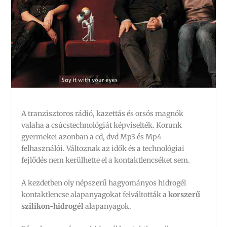
A tranzisztoros rádió, kazettás és orsós magnók
valaha a csúcstechnológiát képviselték. Korunk
gyermekei azonban a cd, dvd Mp3 és Mp4
felhasználói. Változnak az idők és a technológiai
fejlődés nem kerülhette el a kontaktlencséket sem.
A kezdetben oly népszerű hagyományos hidrogél
kontaktlencse alapanyagokat felváltották a
korszerű
szilikon-hidrogél
alapanyagok.