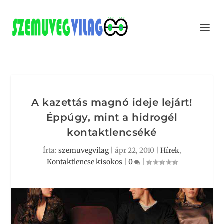
A kazettás magnó ideje lejárt!
Éppúgy, mint a hidrogél
kontaktlencséké
Írta:
szemuvegvilag
|
ápr 22, 2010
|
Hírek
,
Kontaktlencse kisokos
|
0
|