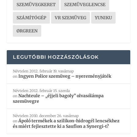
SZEMÜVEGKERET
SZEMÜVEGLENCSE
SZÁMÍTÓGÉP
VR SZEMÜVEG
YUNIKU
ØRGREEN
LEGUTÓBBI HOZZÁSZÓLÁSOK
Névtelen
2012. február 19. vasárnap
Ingyen Police szemüveg – nyereményjáték
on
Névtelen
2012. február 15. szerda
Nachteule – „éjjeli bagoly” olvasólámpa
on
szemüvegre
Névtelen
2010. december 26. vasárnap
Ápoló termékek a szilikon-hidrogél lencsékhez
on
és miért fejlesztette ki a Sauflon a Synergi-t?