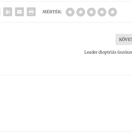
MÉRTÉK:
KÖVE
Leader dioptriás úszó