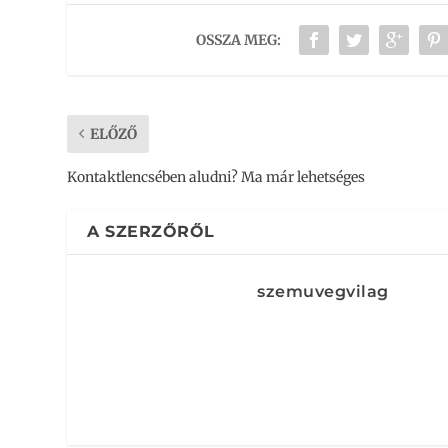
OSSZA MEG:
ELŐZŐ
Kontaktlencsében aludni? Ma már lehetséges
A SZERZŐRŐL
szemuvegvilag