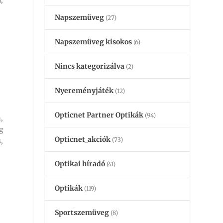
Napszemüveg
(27)
Napszemüveg kisokos
(6)
Nincs kategorizálva
(2)
Nyereményjáték
(12)
Opticnet Partner Optikák
(94)
,
g
Opticnet_akciók
(73)
,
Optikai híradó
(41)
Optikák
(119)
Sportszemüveg
(8)