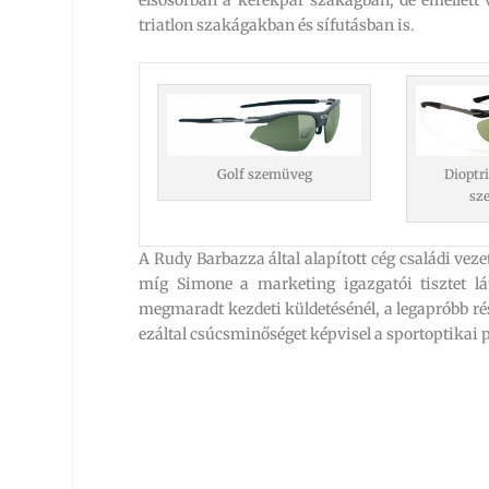
triatlon szakágakban és sífutásban is.
Dioptri
Golf szemüveg
sz
A Rudy Barbazza által alapított cég családi vez
míg Simone a marketing igazgatói tisztet l
megmaradt kezdeti küldetésénél, a legapróbb rés
ezáltal csúcsminőséget képvisel a sportoptikai 