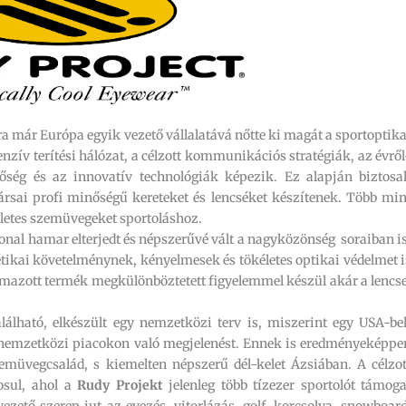
a már Európa egyik vezető vállalatává nőtte ki magát a sportoptika
nzív terítési hálózat, a célzott kommunikációs stratégiák, az évről
őség és az innovatív technológiák képezik. Ez alapján biztosa
sai profi minőségű kereteket és lencséket készítenek. Több min
kéletes szemüvegeket sportoláshoz.
onal hamar elterjedt és népszerűvé vált a nagyközönség soraiban is
ikai követelménynek, kényelmesek és tökéletes optikai védelmet i
lmazott termék megkülönböztetett figyelemmel készül akár a lencse
álható, elkészült egy nemzetközi terv is, miszerint egy USA-bel
a nemzetközi piacokon való megjelenést. Ennek is eredményeképpe
emüvegcsalád, s kiemelten népszerű dél-kelet Ázsiában. A célzot
osul, ahol a
Rudy Projekt
jelenleg több tízezer sportolót támoga
ezető szerep jut az evezés, vitorlázás, golf, korcsolya, snowboard