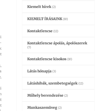
Kiemelt hírek
(2)
KIEMELT ÍRÁSAINK
(10)
Kontaktlencse
(12)
i
-
Kontaktlencse ápolás, ápolószerek
(7)
k
t
Kontaktlencse kisokos
(10)
,
s
Látás hónapja
(3)
,
Látáshibák, szembetegségek
(12)
i
n
Műhely berendezése
(2)
t
t
Munkaszemüveg
(2)
,