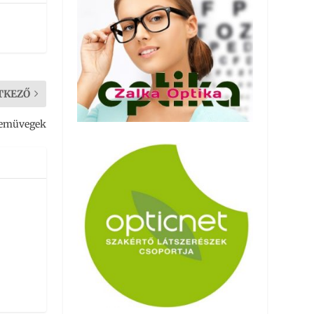
TKEZŐ
szemüvegek