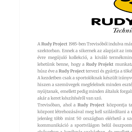
A
Rudy Project
1985-ben Trevisóból indulva már
szektorban. Ennek a sikernek az alapjait az inte
évre megújuló kollekció, a kiváló termékmin
lehetünk benne, hogy a
Rudy Projekt
munkatár
húsz éve a
Rudy Project
tervezi és gyártja a tö
A kezdetben csak a sportolóknak készült irányv
hiszen a szemüvegek megfelelnek minden esztét
nyújtanak, emellett pedig minden általuk forga
akár a keret készítéséről van szó.
Trevisóban, ahol a
Rudy Project
központja tal
központ létrehozásával meg kell szilárdítani 
jelenleg több mint 50 országban elérhető a sz
kommunikáció a sportvilágon belül összpont
elsősorban a kerékpár szakágban, de emellett v