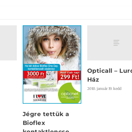
Opticall – Lur
Ház
2010. január 19. kedd
Jégre tettük a
Bioflex
kontaktlencse