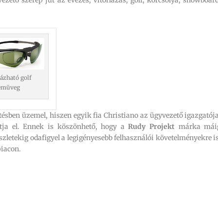
ázható golf
emüveg
etésben üzemel, hiszen egyik fia Christiano az ügyvezető igazgatója
átja el. Ennek is köszönhető, hogy a
Rudy Projekt
márka mái
zletekig odafigyel a legigényesebb felhasználói követelményekre is
piacon.