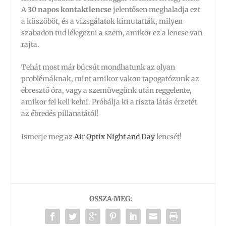
A
30 napos kontaktlencse
jelentősen meghaladja ezt
a küszöböt, és a vizsgálatok kimutatták, milyen
szabadon tud lélegezni a szem, amikor ez a lencse van
rajta.
Tehát most már búcsút mondhatunk az olyan
problémáknak, mint amikor vakon tapogatózunk az
ébresztő óra, vagy a szemüvegünk után reggelente,
amikor fel kell kelni. Próbálja ki a tiszta látás érzetét
az ébredés pillanatától!
Ismerje meg az
Air Optix Night and Day
lencsét!
OSSZA MEG: