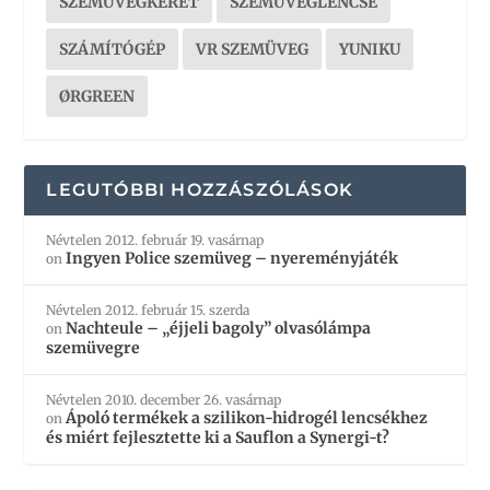
SZEMÜVEGKERET
SZEMÜVEGLENCSE
SZÁMÍTÓGÉP
VR SZEMÜVEG
YUNIKU
ØRGREEN
LEGUTÓBBI HOZZÁSZÓLÁSOK
Névtelen
2012. február 19. vasárnap
Ingyen Police szemüveg – nyereményjáték
on
Névtelen
2012. február 15. szerda
Nachteule – „éjjeli bagoly” olvasólámpa
on
szemüvegre
Névtelen
2010. december 26. vasárnap
Ápoló termékek a szilikon-hidrogél lencsékhez
on
és miért fejlesztette ki a Sauflon a Synergi-t?