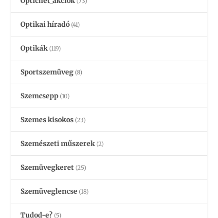
Opticnet_akciók
(73)
Optikai híradó
(41)
Optikák
(119)
Sportszemüveg
(8)
Szemcsepp
(10)
Szemes kisokos
(23)
Szemészeti műszerek
(2)
Szemüvegkeret
(25)
Szemüveglencse
(18)
Tudod-e?
(5)