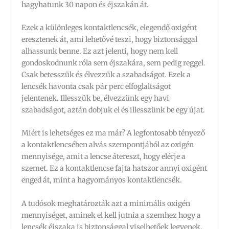
hagyhatunk 30 napon és éjszakán át.
Ezek a különleges kontaktlencsék, elegendő oxigént
eresztenek át, ami lehetővé teszi, hogy biztonsággal
alhassunk benne. Ez azt jelenti, hogy nem kell
gondoskodnunk róla sem éjszakára, sem pedig reggel.
Csak betesszük és élvezzük a szabadságot. Ezek a
lencsék havonta csak pár perc elfoglaltságot
jelentenek. Illesszük be, élvezzünk egy havi
szabadságot, aztán dobjuk el és illesszünk be egy újat.
Miért is lehetséges ez ma már? A legfontosabb tényező
a kontaktlencsében alvás szempontjából az oxigén
mennyisége, amit a lencse átereszt, hogy elérje a
szemet. Ez a kontaktlencse fajta hatszor annyi oxigént
enged át, mint a hagyományos kontaktlencsék.
A tudósok meghatározták azt a minimális oxigén
mennyiséget, aminek el kell jutnia a szemhez hogy a
lencsék éjszaka is biztonsággal viselhetőek legyenek.