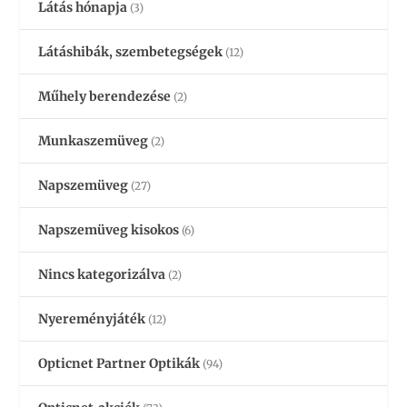
Látás hónapja
(3)
Látáshibák, szembetegségek
(12)
Műhely berendezése
(2)
Munkaszemüveg
(2)
Napszemüveg
(27)
Napszemüveg kisokos
(6)
Nincs kategorizálva
(2)
Nyereményjáték
(12)
Opticnet Partner Optikák
(94)