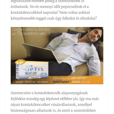
legrosszabb esetben pedig a szemünknek is
árthatunk. No és mennyi időt pepecselünk el a
kontaktlencsékkel naponta? Nem volna sokkal
kényelmesebb reggel csak úgy felkelni és elindulni?
Szerencsére a kontaktlencsék alapanyagának
fejlődése mindig egy lépéssel előbbre jár, így ma már
olyan kontaktlencséket vásárolhatunk, amellyel
biztonságosan alhatunk is, és amit a szemünkben