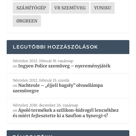
SZÁMÍTÓGÉP
VR SZEMÜVEG
YUNIKU
ØRGREEN
LEGUTÓBBI HOZZÁSZÓLÁSOK
Névtelen
2012. február 19. vasárnap
Ingyen Police szemüveg – nyereményjáték
on
Névtelen
2012. február 15. szerda
Nachteule – „éjjeli bagoly” olvasólámpa
on
szemüvegre
Névtelen
2010. december 26. vasárnap
Ápoló termékek a szilikon-hidrogél lencsékhez
on
és miért fejlesztette ki a Sauflon a Synergi-t?