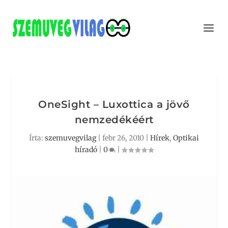
OneSight – Luxottica a jövő
nemzedékéért
Írta:
szemuvegvilag
|
febr 26, 2010
|
Hírek
,
Optikai
híradó
|
0
|