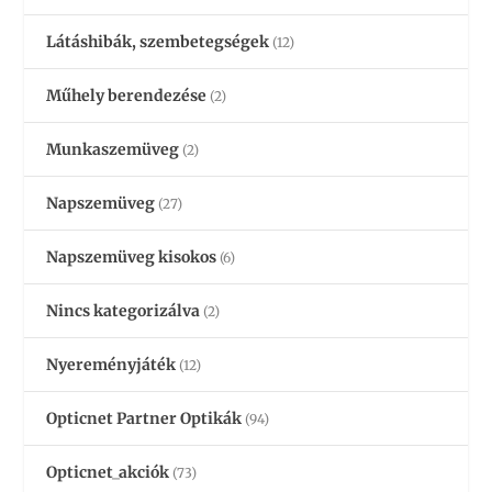
Látáshibák, szembetegségek
(12)
Műhely berendezése
(2)
Munkaszemüveg
(2)
Napszemüveg
(27)
Napszemüveg kisokos
(6)
Nincs kategorizálva
(2)
Nyereményjáték
(12)
Opticnet Partner Optikák
(94)
Opticnet_akciók
(73)