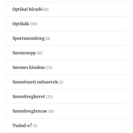
Optikai híradó
(41)
Optikák
(119)
Sportszemüveg
(8)
Szemcsepp
(10)
Szemes kisokos
(23)
Szemészeti műszerek
(2)
Szemüvegkeret
(25)
Szemüveglencse
(18)
Tudod-e?
(5)