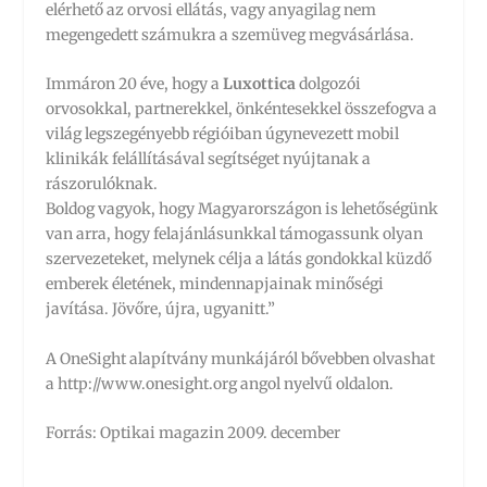
elérhető az orvosi ellátás, vagy anyagilag nem
megengedett számukra a szemüveg megvásárlása.
Immáron 20 éve, hogy a
Luxottica
dolgozói
orvosokkal, partnerekkel, önkéntesekkel összefogva a
világ legszegényebb régióiban úgynevezett mobil
klinikák felállításával segítséget nyújtanak a
rászorulóknak.
Boldog vagyok, hogy Magyarországon is lehetőségünk
van arra, hogy felajánlásunkkal támogassunk olyan
szervezeteket, melynek célja a látás gondokkal küzdő
emberek életének, mindennapjainak minőségi
javítása. Jövőre, újra, ugyanitt.”
A OneSight alapítvány munkájáról bővebben olvashat
a http://www.onesight.org angol nyelvű oldalon.
Forrás: Optikai magazin 2009. december