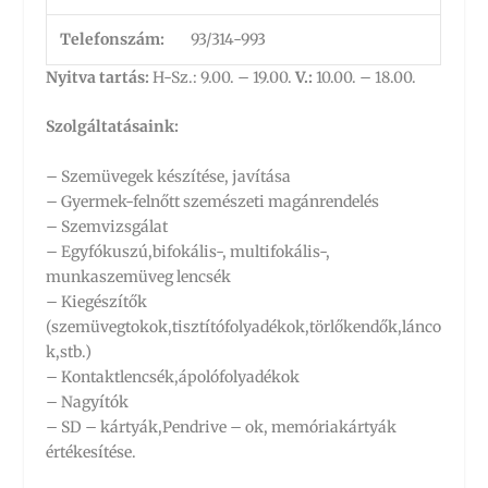
Telefonszám:
93/314-993
Nyitva tartás:
H-Sz.: 9.00. – 19.00.
V.:
10.00. – 18.00.
Szolgáltatásaink:
– Szemüvegek készítése, javítása
– Gyermek-felnőtt szemészeti magánrendelés
– Szemvizsgálat
– Egyfókuszú,bifokális-, multifokális-,
munkaszemüveg lencsék
– Kiegészítők
(szemüvegtokok,tisztítófolyadékok,törlőkendők,lánco
k,stb.)
– Kontaktlencsék,ápolófolyadékok
– Nagyítók
– SD – kártyák,Pendrive – ok, memóriakártyák
értékesítése.