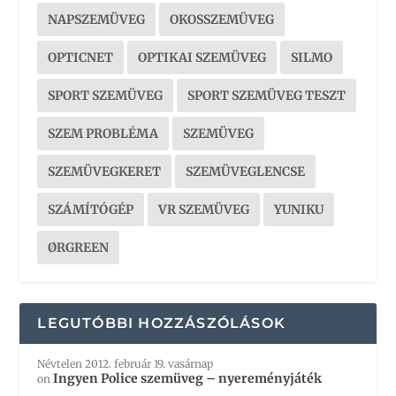
NAPSZEMÜVEG
OKOSSZEMÜVEG
OPTICNET
OPTIKAI SZEMÜVEG
SILMO
SPORT SZEMÜVEG
SPORT SZEMÜVEG TESZT
SZEM PROBLÉMA
SZEMÜVEG
SZEMÜVEGKERET
SZEMÜVEGLENCSE
SZÁMÍTÓGÉP
VR SZEMÜVEG
YUNIKU
ØRGREEN
LEGUTÓBBI HOZZÁSZÓLÁSOK
Névtelen
2012. február 19. vasárnap
Ingyen Police szemüveg – nyereményjáték
on