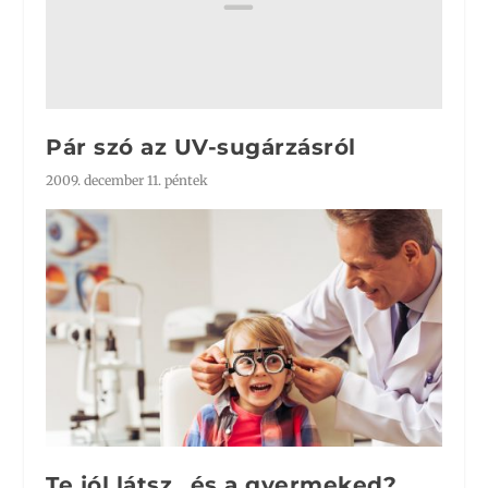
Pár szó az UV-sugárzásról
2009. december 11. péntek
Te jól látsz…és a gyermeked?