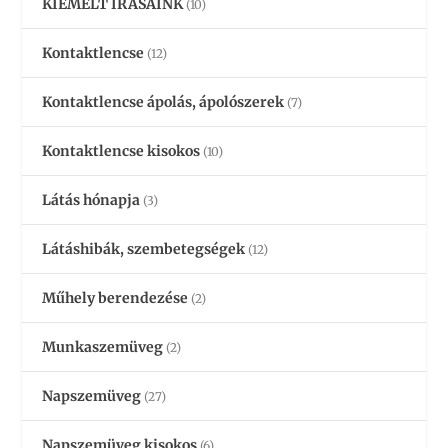
KIEMELT ÍRÁSAINK
(10)
Kontaktlencse
(12)
Kontaktlencse ápolás, ápolószerek
(7)
Kontaktlencse kisokos
(10)
Látás hónapja
(3)
Látáshibák, szembetegségek
(12)
Műhely berendezése
(2)
Munkaszemüveg
(2)
Napszemüveg
(27)
Napszemüveg kisokos
(6)