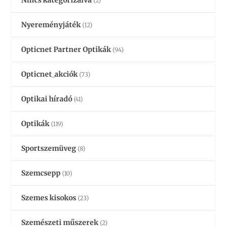
(2)
Nyereményjáték
(12)
Opticnet Partner Optikák
(94)
Opticnet_akciók
(73)
Optikai híradó
(41)
Optikák
(119)
Sportszemüveg
(8)
Szemcsepp
(10)
Szemes kisokos
(23)
Szemészeti műszerek
(2)