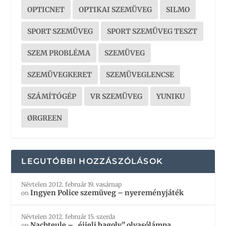
OPTICNET
OPTIKAI SZEMÜVEG
SILMO
SPORT SZEMÜVEG
SPORT SZEMÜVEG TESZT
SZEM PROBLÉMA
SZEMÜVEG
SZEMÜVEGKERET
SZEMÜVEGLENCSE
SZÁMÍTÓGÉP
VR SZEMÜVEG
YUNIKU
ØRGREEN
LEGUTÓBBI HOZZÁSZÓLÁSOK
Névtelen
2012. február 19. vasárnap
Ingyen Police szemüveg – nyereményjáték
on
Névtelen
2012. február 15. szerda
Nachteule – „éjjeli bagoly” olvasólámpa
on