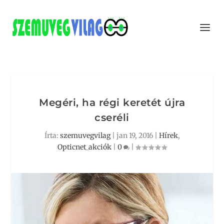
Megéri, ha régi keretét újra
cseréli
Írta:
szemuvegvilag
|
jan 19, 2016
|
Hírek
,
Opticnet_akciók
|
0
|