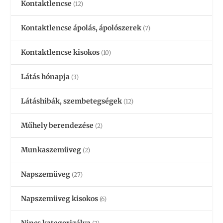
Kontaktlencse
(12)
Kontaktlencse ápolás, ápolószerek
(7)
Kontaktlencse kisokos
(10)
Látás hónapja
(3)
Látáshibák, szembetegségek
(12)
Műhely berendezése
(2)
Munkaszemüveg
(2)
Napszemüveg
(27)
Napszemüveg kisokos
(6)
Nincs kategorizálva