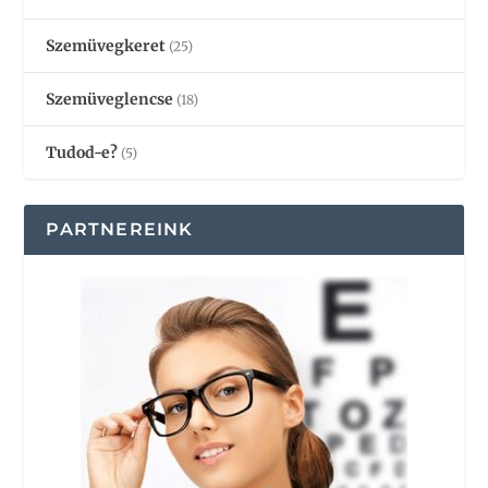
Szemüvegkeret
(25)
Szemüveglencse
(18)
Tudod-e?
(5)
PARTNEREINK