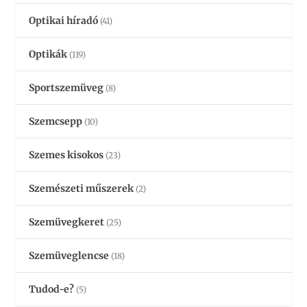
Optikai híradó
(41)
Optikák
(119)
Sportszemüveg
(8)
Szemcsepp
(10)
Szemes kisokos
(23)
Szemészeti műszerek
(2)
Szemüvegkeret
(25)
Szemüveglencse
(18)
Tudod-e?
(5)