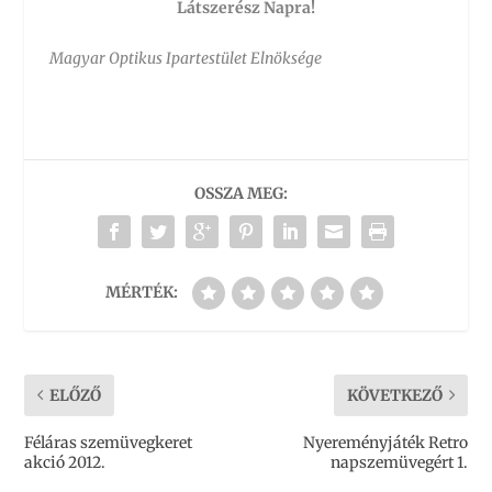
Látszerész Napra!
Magyar Optikus Ipartestület Elnöksége
OSSZA MEG:
MÉRTÉK:
ELŐZŐ
KÖVETKEZŐ
Féláras szemüvegkeret
Nyereményjáték Retro
akció 2012.
napszemüvegért 1.