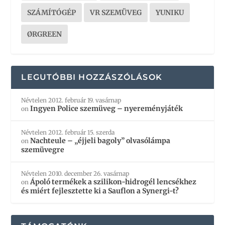
SZÁMÍTÓGÉP
VR SZEMÜVEG
YUNIKU
ØRGREEN
LEGUTÓBBI HOZZÁSZÓLÁSOK
Névtelen
2012. február 19. vasárnap
Ingyen Police szemüveg – nyereményjáték
on
Névtelen
2012. február 15. szerda
Nachteule – „éjjeli bagoly” olvasólámpa
on
szemüvegre
Névtelen
2010. december 26. vasárnap
Ápoló termékek a szilikon-hidrogél lencsékhez
on
és miért fejlesztette ki a Sauflon a Synergi-t?