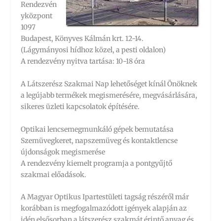
Rendezvén
yközpont
1097
Budapest, Könyves Kálmán krt. 12-14.
(Lágymányosi hídhoz közel, a pesti oldalon)
A rendezvény nyitva tartása: 10-18 óra
A Látszerész Szakmai Nap lehetőséget kínál Önöknek
a legújabb termékek megismerésére, megvásárlására,
sikeres üzleti kapcsolatok építésére.
Optikai lencsemegmunkáló gépek bemutatása
Szemüvegkeret, napszemüveg és kontaktlencse
újdonságok megismerése
A rendezvény kiemelt programja a pontgyűjtő
szakmai előadások.
A Magyar Optikus Ipartestületi tagság részéről már
korábban is megfogalmazódott igények alapján az
idén elsősorban a látszerész szakmát érintő anyag és