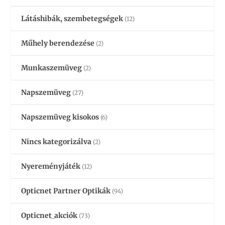
Látáshibák, szembetegségek
(12)
Műhely berendezése
(2)
Munkaszemüveg
(2)
Napszemüveg
(27)
Napszemüveg kisokos
(6)
Nincs kategorizálva
(2)
Nyereményjáték
(12)
Opticnet Partner Optikák
(94)
Opticnet_akciók
(73)