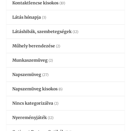
Kontaktlencse kisokos
(10)
Látás hónapja
(3)
Látáshibák, szembetegségek
(12)
Műhely berendezése
(2)
Munkaszemüveg
(2)
Napszemüveg
(27)
Napszemüveg kisokos
(6)
Nincs kategorizálva
(2)
Nyereményjáték
(12)