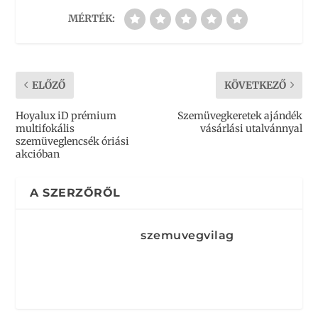
MÉRTÉK:
ELŐZŐ
KÖVETKEZŐ
Hoyalux iD prémium
Szemüvegkeretek ajándék
multifokális
vásárlási utalvánnyal
szemüveglencsék óriási
akcióban
A SZERZŐRŐL
szemuvegvilag