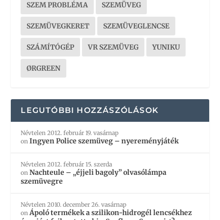
SZEM PROBLÉMA
SZEMÜVEG
SZEMÜVEGKERET
SZEMÜVEGLENCSE
SZÁMÍTÓGÉP
VR SZEMÜVEG
YUNIKU
ØRGREEN
LEGUTÓBBI HOZZÁSZÓLÁSOK
Névtelen
2012. február 19. vasárnap
Ingyen Police szemüveg – nyereményjáték
on
Névtelen
2012. február 15. szerda
Nachteule – „éjjeli bagoly” olvasólámpa
on
szemüvegre
Névtelen
2010. december 26. vasárnap
Ápoló termékek a szilikon-hidrogél lencsékhez
on