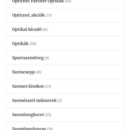
Opticnet Partner Optikák
(94)
Opticnet_akciók
(73)
Optikai híradó
(41)
Optikák
(119)
Sportszemüveg
(8)
Szemcsepp
(10)
Szemes kisokos
(23)
Szemészeti műszerek
(2)
Szemüvegkeret
(25)
Szemüveglencse
(18)