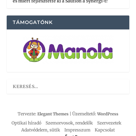
és miért fejlesztette ki a Sauflon a Synergi-t?
TÁMOGATÓNK
Tervezte:
| Üzemeltető:
Elegant Themes
WordPress
Optikai híradó
Szemorvosok, rendelők
Szervezetek
Adatvédelem, sütik
Impresszum
Kapcsolat