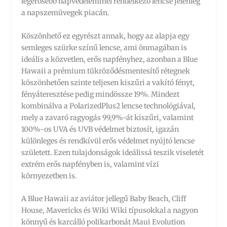
legerősebb napvédelemmel rendelkező lencse jelenleg
a napszemüvegek piacán.
Köszönhető ez egyrészt annak, hogy az alapja egy
semleges szürke színű lencse, ami önmagában is
ideális a közvetlen, erős napfényhez, azonban a Blue
Hawaii a prémium tükröződésmentesítő rétegnek
köszönhetően szinte teljesen kiszűri a vakító fényt,
fényáteresztése pedig mindössze 19%. Mindezt
kombinálva a PolarizedPlus2 lencse technológiával,
mely a zavaró ragyogás 99,9%-át kiszűri, valamint
100%-os UVA és UVB védelmet biztosít, igazán
különleges és rendkívül erős védelmet nyújtó lencse
született. Ezen tulajdonságok ideálissá teszik viseletét
extrém erős napfényben is, valamint vízi
környezetben is.
A Blue Hawaii az aviátor jellegű Baby Beach, Cliff
House, Mavericks és Wiki Wiki típusokkal a nagyon
könnyű és karcálló polikarbonát Maui Evolution