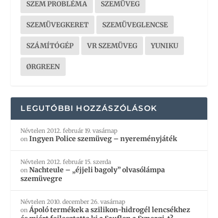
SZEM PROBLÉMA
SZEMÜVEG
SZEMÜVEGKERET
SZEMÜVEGLENCSE
SZÁMÍTÓGÉP
VR SZEMÜVEG
YUNIKU
ØRGREEN
LEGUTÓBBI HOZZÁSZÓLÁSOK
Névtelen
2012. február 19. vasárnap
Ingyen Police szemüveg – nyereményjáték
on
Névtelen
2012. február 15. szerda
Nachteule – „éjjeli bagoly” olvasólámpa
on
szemüvegre
Névtelen
2010. december 26. vasárnap
Ápoló termékek a szilikon-hidrogél lencsékhez
on