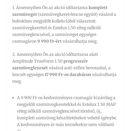
1. Amennyiben Ön az akció időtartama
komplett
szemüveget
(szemüvegkeret+lencse együtt) vásárol a
boltokban megjelölt kollekcióból választott
szemüvegkerettel és Estelux 1.50 réteg nélküli
szemüveglencsével, a szemüveget egységes
csomagáron
9 990 Ft-ért
vásárolhatja meg.
2. Amennyiben Ön az akció időtartama alatt
Amplitude TrueForm 1.50
progresszív
szemüveglencsét
vásárol anti-reflex bevonattal, a
lencsét egységes
17 990 Ft-os darabáron
vásárolhatja
meg.
A 9 900 Ft-os kedvezményes csomagár kizárólag a
megjelölt szemüvegkeretekkel és Estelux 1.50 MAP
réteg nélküli szemüveglencsével történő, új,
komplett szemüveg készíttetésekor vehető igénybe.
A kedvezményes ár más termékekre nem váltható