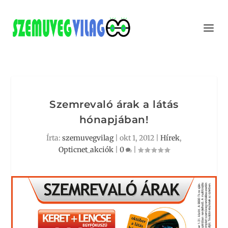
Szemrevaló árak a látás
hónapjában!
Írta:
szemuvegvilag
|
okt 1, 2012
|
Hírek
,
Opticnet_akciók
|
0
|