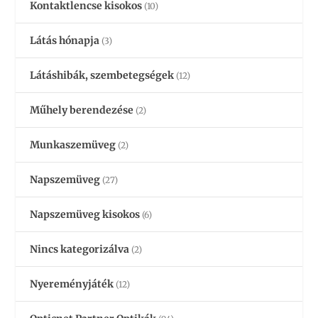
Kontaktlencse kisokos
(10)
Látás hónapja
(3)
Látáshibák, szembetegségek
(12)
Műhely berendezése
(2)
Munkaszemüveg
(2)
Napszemüveg
(27)
Napszemüveg kisokos
(6)
Nincs kategorizálva
(2)
Nyereményjáték
(12)