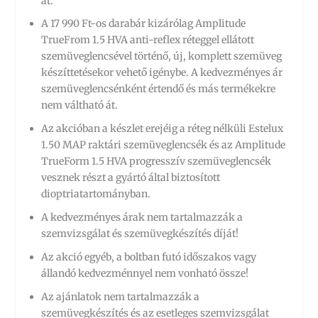
át.
A 17 990 Ft-os darabár kizárólag Amplitude
TrueFrom 1.5 HVA anti-reflex réteggel ellátott
szemüveglencsével történő, új, komplett szemüveg
készíttetésekor vehető igénybe. A kedvezményes ár
szemüveglencsénként értendő és más termékekre
nem váltható át.
Az akcióban a készlet erejéig a réteg nélküli Estelux
1.50 MAP raktári szemüveglencsék és az Amplitude
TrueForm 1.5 HVA progresszív szemüveglencsék
vesznek részt a gyártó által biztosított
dioptriatartományban.
A kedvezményes árak nem tartalmazzák a
szemvizsgálat és szemüvegkészítés díját!
Az akció egyéb, a boltban futó időszakos vagy
állandó kedvezménnyel nem vonható össze!
Az ajánlatok nem tartalmazzák a
szemüvegkészítés és az esetleges szemvizsgálat