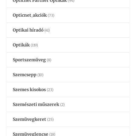
Opticnet Partner Optikák
(94)
Opticnet_akciók
(73)
Optikai híradó
(41)
Optikák
(119)
Sportszemüveg
(8)
Szemcsepp
(10)
Szemes kisokos
(23)
Szemészeti műszerek
(2)
Szemüvegkeret
(25)
Szemüveglencse
(18)