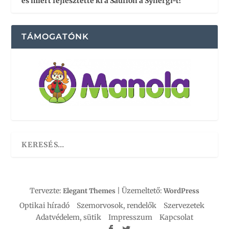
és miért fejlesztette ki a Sauflon a Synergi-t?
TÁMOGATÓNK
Tervezte:
| Üzemeltető:
Elegant Themes
WordPress
Optikai híradó
Szemorvosok, rendelők
Szervezetek
Adatvédelem, sütik
Impresszum
Kapcsolat