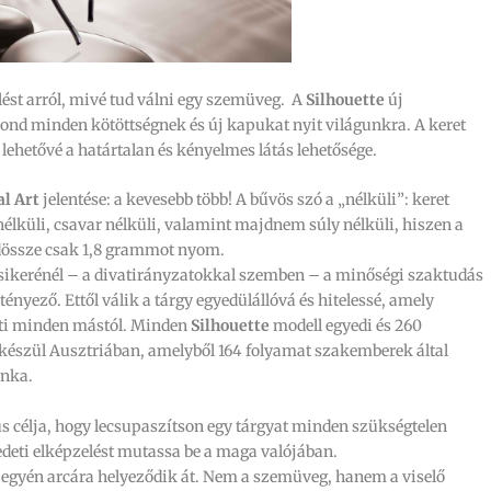
lést arról, mivé tud válni egy szemüveg. A
Silhouette
új
mond minden kötöttségnek és új kapukat nyit világunkra. A keret
lehetővé a határtalan és kényelmes látás lehetősége.
l Art
jelentése: a kevesebb több! A bűvös szó a „nélküli”: keret
 nélküli, csavar nélküli, valamint majdnem súly nélküli, hiszen a
össze csak 1,8 grammot nyom.
sikerénél – a divatirányzatokkal szemben – a minőségi szaktudás
tényező. Ettől válik a tárgy egyedülállóvá és hitelessé, amely
ti minden mástól. Minden
Silhouette
modell egyedi és 260
készül Ausztriában, amelyből 164 folyamat szakemberek által
unka.
célja, hogy lecsupaszítson egy tárgyat minden szükségtelen
redeti elképzelést mutassa be a maga valójában.
z egyén arcára helyeződik át. Nem a szemüveg, hanem a viselő