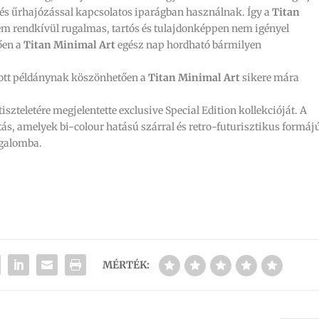
l és űrhajózással kapcsolatos iparágban használnak. Így a
Titan
m rendkívül rugalmas, tartós és tulajdonképpen nem igényel
ően a
Titan Minimal Art
egész nap hordható bármilyen
ladott példánynak köszönhetően a
Titan Minimal Art
sikere mára
tiszteletére megjelentette exclusive Special Edition kollekcióját. A
tás, amelyek bi-colour hatású szárral és retro-futurisztikus formáj
rgalomba.
MÉRTÉK: