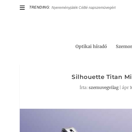
TRENDING:
Nyereményjáték CéBé napszemüvegért
Optikai híradó
Szemor
Silhouette Titan Mi
Írta:
szemuvegvilag
|
ápr 1