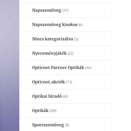
Napszemüveg
(27)
Napszemüveg kisokos
(6)
Nincs kategorizálva
(2)
Nyereményjáték
(12)
Opticnet Partner Optikák
(94)
Opticnet_akciók
(73)
Optikai híradó
(41)
Optikák
(119)
Sportszemüveg
(8)