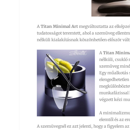
A
Titan Minimal Art
megváltoztatta az elképze
tudatosságot teremtett, ahol a szemüveg ellent
nélküli kialakításnak köszönhetően először vált 
A
Titan Minima
nélküli, csukló
szemüveg mind
Egy műalkotás 
elengedhetetlen 
megkülönbözte
munkafázissal 
végzett kézi m
A minimalizmus 
elemtől és az e
A szemüvegnél ez azt jelenti, hogy a figyelem a