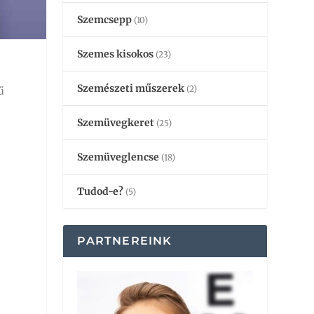
Szemcsepp
(10)
Szemes kisokos
(23)
Szemészeti műszerek
(2)
ű
Szemüvegkeret
(25)
Szemüveglencse
(18)
Tudod-e?
(5)
PARTNEREINK