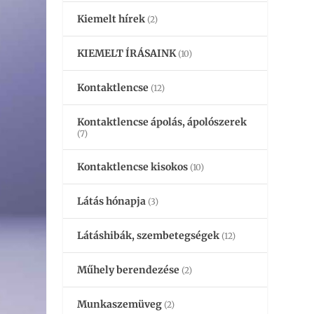
Kiemelt hírek
(2)
KIEMELT ÍRÁSAINK
(10)
Kontaktlencse
(12)
Kontaktlencse ápolás, ápolószerek
(7)
Kontaktlencse kisokos
(10)
Látás hónapja
(3)
Látáshibák, szembetegségek
(12)
Műhely berendezése
(2)
Munkaszemüveg
(2)