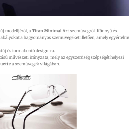
 új modelljéről, a
Titan Minimal Art
szemüvegről. Könnyű és
 szabályokat a hagyományos szemüvegeket illetően, amely egyértelm
atúj és formabontó design-ra.
sú művészeti irányzata, mely az egyszerűség szépségét helyezi
ouette
a szemüvegek világában.