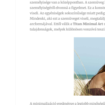
személyisége van a középpontban. A szemüveg le
személyiségéről elvonná a figyelmet. Ez a konstr
viseli. Az egyéniségek sokszínűsége miatt pedig
Mindenki, aki ezt a szemüveget viseli, megtalálj
arcformájával. Ettől válik a
Titan Minimal Art
s
tulajdonságok, melyek különösen vonzóvá tesz
A minimalizáció eredménye a legjobb minőségű