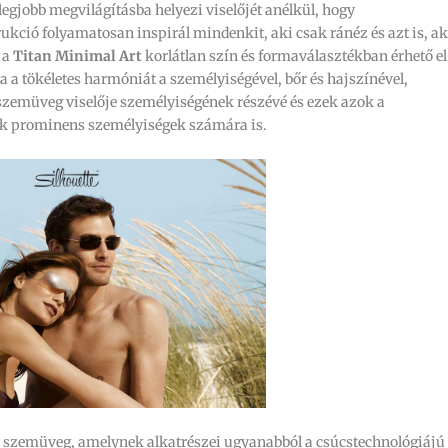
gjobb megvilágításba helyezi viselőjét anélkül, hogy
ukció folyamatosan inspirál mindenkit, aki csak ránéz és azt is, ak
 a
Titan Minimal Art
korlátlan szín és formaválasztékban érhető el
a a tökéletes harmóniát a személyiségével, bőr és hajszínével,
zemüveg viselője személyiségének részévé és ezek azok a
ik prominens személyiségek számára is.
 szemüveg, amelynek alkatrészei ugyanabból a csúcstechnológiájú