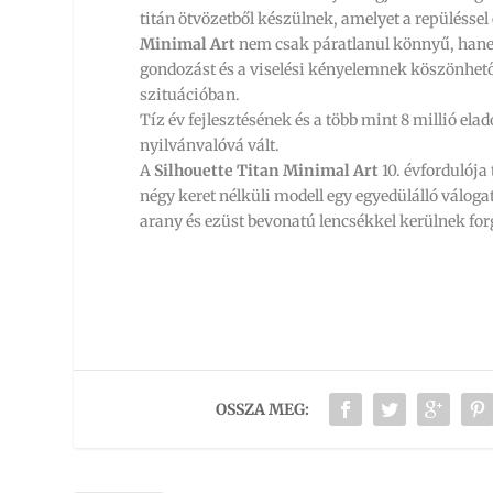
titán ötvözetből készülnek, amelyet a repülésse
Minimal
Art
nem csak páratlanul könnyű, hane
gondozást és a viselési kényelemnek köszönhet
szituációban.
Tíz év fejlesztésének és a több mint 8 millió e
nyilvánvalóvá vált.
A
Silhouette Titan Minimal Art
10. évfordulója 
négy keret nélküli modell egy egyedülálló váloga
arany és ezüst bevonatú lencsékkel kerülnek fo
OSSZA MEG: