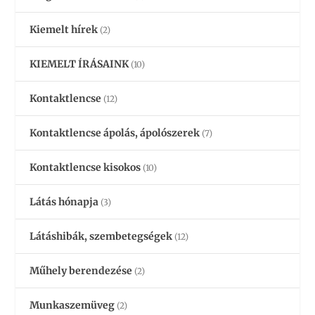
Kiemelt hírek
(2)
KIEMELT ÍRÁSAINK
(10)
Kontaktlencse
(12)
Kontaktlencse ápolás, ápolószerek
(7)
Kontaktlencse kisokos
(10)
Látás hónapja
(3)
Látáshibák, szembetegségek
(12)
Műhely berendezése
(2)
Munkaszemüveg
(2)