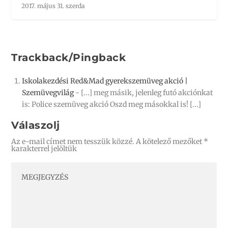
2017. május 31. szerda
Trackback/Pingback
Iskolakezdési Red&Mad gyerekszemüveg akció |
Szemüvegvilág
- [...] meg másik, jelenleg futó akciónkat
is: Police szemüveg akció Oszd meg másokkal is! [...]
Válaszolj
Az e-mail címet nem tesszük közzé.
A kötelező mezőket
*
karakterrel jelöltük