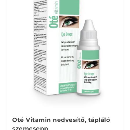
Oté Vitamin nedvesítő, tápláló
szemcsepp