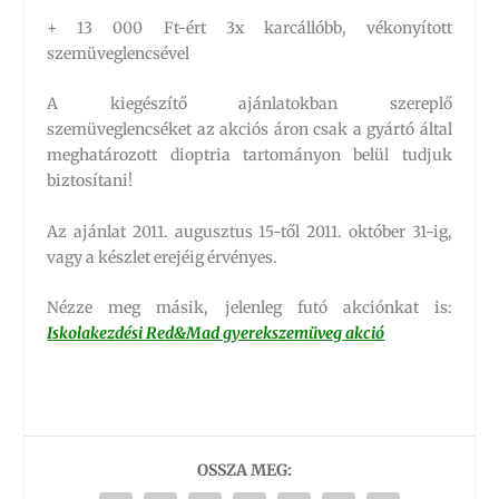
+ 13 000 Ft-ért 3x karcállóbb, vékonyított
szemüveglencsével
A kiegészítő ajánlatokban szereplő
szemüveglencséket az akciós áron csak a gyártó által
meghatározott dioptria tartományon belül tudjuk
biztosítani!
Az ajánlat 2011. augusztus 15-től 2011. október 31-ig,
vagy a készlet erejéig érvényes.
Nézze meg másik, jelenleg futó akciónkat is:
Iskolakezdési Red&Mad gyerekszemüveg akció
OSSZA MEG: