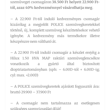
szemüveget csomagáron
38.500 Ft helyett 22.900 Ft-
tól, azaz 40% kedvezménnyel vásárolhatja meg
.
– A 22.900 Ft-tól induló kedvezményes csomagár
kizárólag a megjelölt POLICE szemüvegkeretekkel
történő, új, komplett szemüveg készíttetésekor vehető
igénybe. A kedvezmény más termékekre illetve
készpénzre nem váltható át.
– A 22.900 Ft-tól induló csomagár a készlet erejéig a
Hilux 1.50 HVA MAP raktári szemüveglencsékre
vonatkozik a gyártó által biztosított
dioptriatartományban (sph: – 6.00D-tól + 6.00D-ig;
cyl: max. +2.00D)
– A POLICE szemüvegkeretek ajánlott fogyasztói ára:
bruttó 29.900 – 37.900 Ft
– A csomagár nem tartalmazza az esetlegesen
szükséges szemvizsgálat díját!