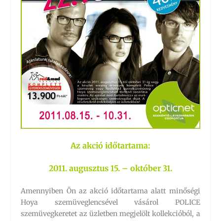
Az akció időtartama:
2011. augusztus 15. – október 31.
Amennyiben Ön az akció időtartama alatt minőségi
Hoya szemüveglencsével vásárol POLICE
szemüvegkeretet az üzletben megjelölt kollekcióból, a