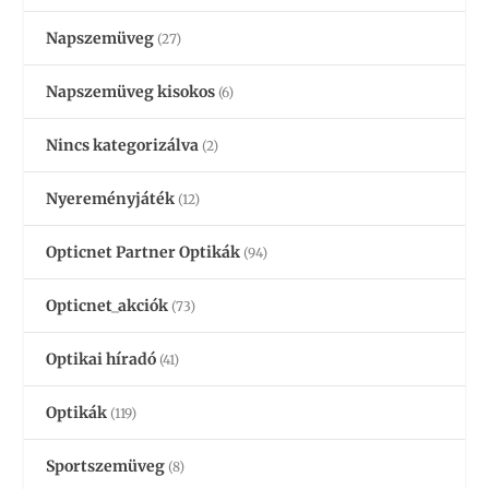
Napszemüveg
(27)
Napszemüveg kisokos
(6)
Nincs kategorizálva
(2)
Nyereményjáték
(12)
Opticnet Partner Optikák
(94)
Opticnet_akciók
(73)
Optikai híradó
(41)
Optikák
(119)
Sportszemüveg
(8)