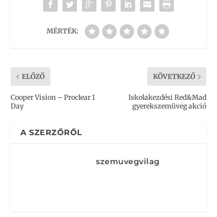
MÉRTÉK:
ELŐZŐ
KÖVETKEZŐ
Cooper Vision – Proclear 1
Iskolakezdési Red&Mad
Day
gyerekszemüveg akció
A SZERZŐRŐL
szemuvegvilag