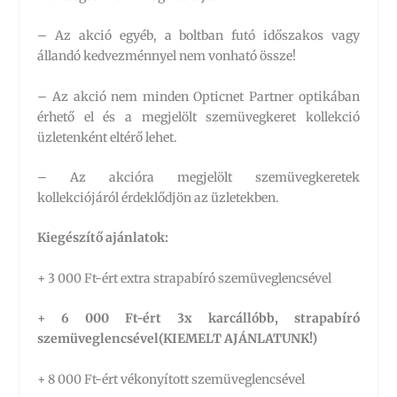
– Az akció egyéb, a boltban futó időszakos vagy
állandó kedvezménnyel nem vonható össze!
– Az akció nem minden Opticnet Partner optikában
érhető el és a megjelölt szemüvegkeret kollekció
üzletenként eltérő lehet.
– Az akcióra megjelölt szemüvegkeretek
kollekciójáról érdeklődjön az üzletekben.
Kiegészítő ajánlatok:
+ 3 000 Ft-ért extra strapabíró szemüveglencsével
+ 6 000 Ft-ért 3x karcállóbb, strapabíró
szemüveglencsével(KIEMELT AJÁNLATUNK!)
+ 8 000 Ft-ért vékonyított szemüveglencsével