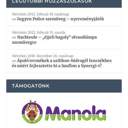
LEGUTÓBBI HOZZÁSZÓLÁSOK
Névtelen
2012. február 19. vasárnap
Ingyen Police szemüveg – nyereményjáték
on
Névtelen
2012. február 15. szerda
Nachteule – „éjjeli bagoly” olvasólámpa
on
szemüvegre
Névtelen
2010. december 26. vasárnap
Ápoló termékek a szilikon-hidrogél lencsékhez
on
és miért fejlesztette ki a Sauflon a Synergi-t?
TÁMOGATÓNK