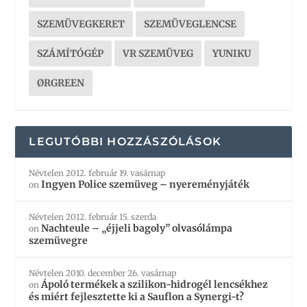
SZEMÜVEGKERET
SZEMÜVEGLENCSE
SZÁMÍTÓGÉP
VR SZEMÜVEG
YUNIKU
ØRGREEN
LEGUTÓBBI HOZZÁSZÓLÁSOK
Névtelen
2012. február 19. vasárnap
Ingyen Police szemüveg – nyereményjáték
on
Névtelen
2012. február 15. szerda
Nachteule – „éjjeli bagoly” olvasólámpa
on
szemüvegre
Névtelen
2010. december 26. vasárnap
Ápoló termékek a szilikon-hidrogél lencsékhez
on
és miért fejlesztette ki a Sauflon a Synergi-t?