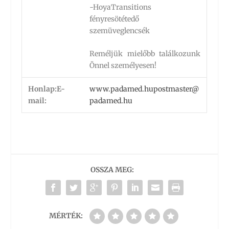
-HoyaTransitions
fényresötétedő
szemüveglencsék
Reméljük mielőbb találkozunk
Önnel személyesen!
Honlap:
E-
www.padamed.hu
postmaster@
mail:
padamed.hu
OSSZA MEG:
MÉRTÉK: