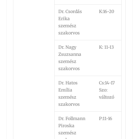
Dr. Csordás
K:16-20
Erika
szemész
szakorvos
Dr. Nagy
K: 11-13
Zsuzsanna
szemész
szakorvos
Dr. Hatos
Cs:14-17
Emília
Szo:
szemész
változó
szakorvos
Dr. Follmann
P:11-16
Piroska
szemész