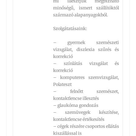
mi illesztjük megbízható
minőségű, ismert szállítóktól
származó alapanyagokból.
Szolgátatásaink:
– gyermek szemészeti
vizsgálat, diszlexia szűrés és
korrekció
– színlátás vizsgálat és
korrekció
– komputeres szemvizsgálat,
Polateszt
– felnőtt szemészet,
kontaktlencse illesztés
– glaukóma gondozás
– szemüvegek készítése,
kontaktlencse értékesítés
– cégek részére csoportos ellátás
kiszállással is