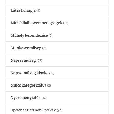
Látás hónapja
(3)
Látáshibák, szembetegségek
(12)
Műhely berendezése
(2)
Munkaszemüveg
(2)
Napszemüveg
(27)
Napszemüveg kisokos
(6)
Nincs kategorizálva
(2)
Nyereményjáték
(12)
Opticnet Partner Optikák
(94)