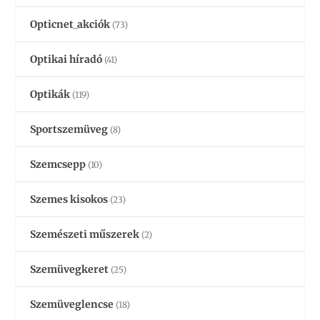
Opticnet_akciók
(73)
Optikai híradó
(41)
Optikák
(119)
Sportszemüveg
(8)
Szemcsepp
(10)
Szemes kisokos
(23)
Szemészeti műszerek
(2)
Szemüvegkeret
(25)
Szemüveglencse
(18)