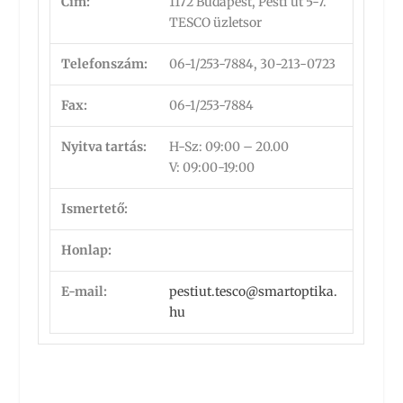
Cím:
1172 Budapest, Pesti út 5-7.
TESCO üzletsor
Telefonszám:
06-1/253-7884, 30-213-0723
Fax:
06-1/253-7884
Nyitva tartás:
H-Sz:
09:00 – 20.00
V: 09:00-19:00
Ismertető:
Honlap:
E-mail:
pestiut.tesco@smartoptika.
hu