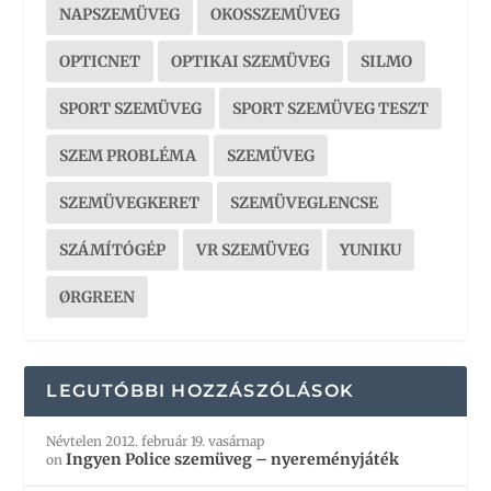
NAPSZEMÜVEG
OKOSSZEMÜVEG
OPTICNET
OPTIKAI SZEMÜVEG
SILMO
SPORT SZEMÜVEG
SPORT SZEMÜVEG TESZT
SZEM PROBLÉMA
SZEMÜVEG
SZEMÜVEGKERET
SZEMÜVEGLENCSE
SZÁMÍTÓGÉP
VR SZEMÜVEG
YUNIKU
ØRGREEN
LEGUTÓBBI HOZZÁSZÓLÁSOK
Névtelen
2012. február 19. vasárnap
Ingyen Police szemüveg – nyereményjáték
on