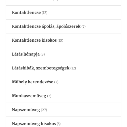
Kontaktlencse
(12)
Kontaktlencse ápolás, ápolószerek
(7)
Kontaktlencse kisokos
(10)
Látás hónapja
(3)
Látáshibák, szembetegségek
(12)
Műhely berendezése
(2)
Munkaszemüveg
(2)
Napszemüveg
(27)
Napszemüveg kisokos
(6)