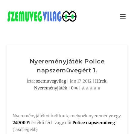
Nyereményjáték Police
napszemüvegért 1.
Írta:
szemuvegvilag
|
jan 17, 2012
|
Hírek
,
Nyereményjáték
|
0
|
Nyereményjátékot indítunk, melynek nyereménye egy
24900 F
t értékű férfi vagy női
Police napszemüveg
(lásd lejjebb).