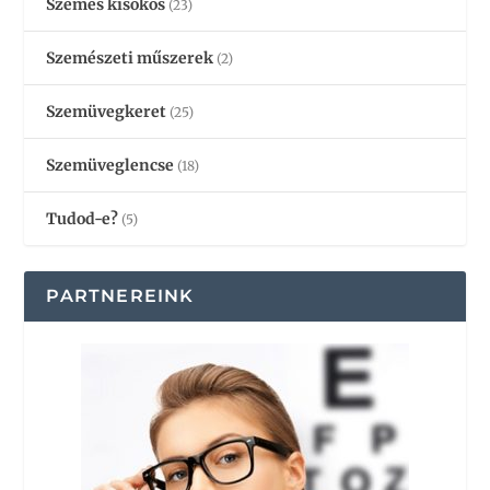
Szemes kisokos
(23)
Szemészeti műszerek
(2)
Szemüvegkeret
(25)
Szemüveglencse
(18)
Tudod-e?
(5)
PARTNEREINK