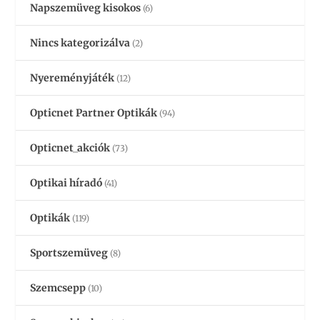
Napszemüveg kisokos
(6)
Nincs kategorizálva
(2)
Nyereményjáték
(12)
Opticnet Partner Optikák
(94)
Opticnet_akciók
(73)
Optikai híradó
(41)
Optikák
(119)
Sportszemüveg
(8)
Szemcsepp
(10)