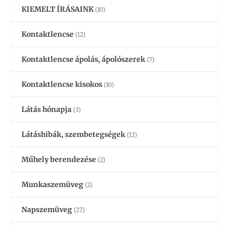
KIEMELT ÍRÁSAINK
(10)
Kontaktlencse
(12)
Kontaktlencse ápolás, ápolószerek
(7)
Kontaktlencse kisokos
(10)
Látás hónapja
(3)
Látáshibák, szembetegségek
(12)
Műhely berendezése
(2)
Munkaszemüveg
(2)
Napszemüveg
(27)