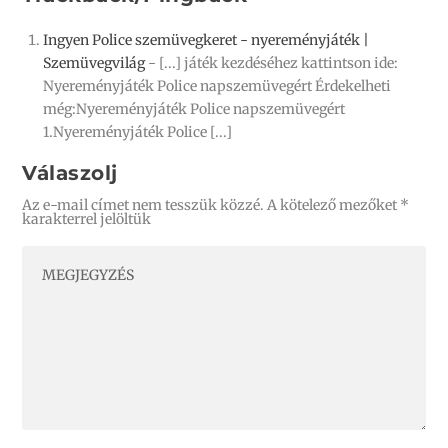
Ingyen Police szemüvegkeret - nyereményjáték |
Szemüvegvilág
- [...] játék kezdéséhez kattintson ide:
Nyereményjáték Police napszemüvegért Érdekelheti
még:Nyereményjáték Police napszemüvegért
1.Nyereményjáték Police [...]
Válaszolj
Az e-mail címet nem tesszük közzé.
A kötelező mezőket
*
karakterrel jelöltük