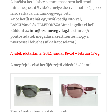
A játékba kerüléshez semmi mást nem kell tenni,
mint megnézni 5 videót, melyekben valahol a kép jobb
felső sarkában feltűnik egy-egy betű.
Az öt betűt (tehát egy szót) pedig NÉVvel,
LAKCÍMmel és TELEFONSZÁMmal együtt el kell
küldeni az
info@szemuvegvilag.hu
címre. (A
pontos adatok megadása azért fontos, hogy a
nyertessel felvehessük a kapcsolatot.)
A játék időtartama: 2012. január 18-tól – február 18-ig.
A megfejtés első betűjét rejtő videót lásd lent!
Fresh Look színes kontaktlencsék