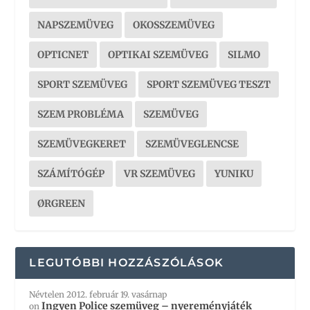
NAPSZEMÜVEG
OKOSSZEMÜVEG
OPTICNET
OPTIKAI SZEMÜVEG
SILMO
SPORT SZEMÜVEG
SPORT SZEMÜVEG TESZT
SZEM PROBLÉMA
SZEMÜVEG
SZEMÜVEGKERET
SZEMÜVEGLENCSE
SZÁMÍTÓGÉP
VR SZEMÜVEG
YUNIKU
ØRGREEN
LEGUTÓBBI HOZZÁSZÓLÁSOK
Névtelen
2012. február 19. vasárnap
Ingyen Police szemüveg – nyereményjáték
on