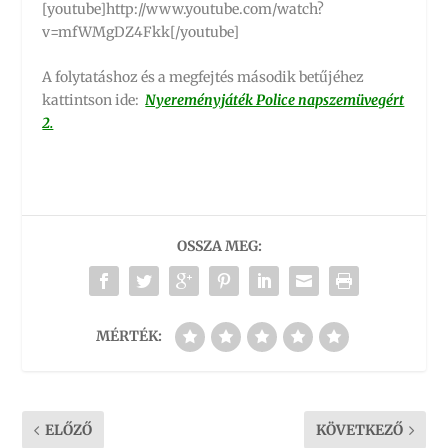
[youtube]http://www.youtube.com/watch?
v=mfWMgDZ4Fkk[/youtube]
A folytatáshoz és a megfejtés második betűjéhez
kattintson ide:
Nyereményjáték Police napszemüvegért
2.
OSSZA MEG:
MÉRTÉK:
ELŐZŐ
KÖVETKEZŐ