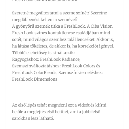
Szeretné megváltoztatni a szeme színét? Szeretne
megdöbbenést kelteni a szemével?
A gyönyörű szemek titka a FreshLook. A Ciba Vision
Fresh Look színes kontaktlencse családjában mind
sötét, mind világos szemhez talál lencséket. Akkor is,
ha látása tökéletes, de akkor is, ha korrekciót igényel.
Többféle lehetőség is kínálkozik:
Ragyogáshoz: FreshLook Radiance,
Szemszínváltoztatáshoz: FreshLook Colors és
FreshLook ColorBlends, Szemszínkiemeléshez:
FreshLook Dimensions
Az első lépés tehát megnézni ezt a videót és kiírni
belőle a megfejtés első betűjét, ami a jobb felső
sarokban lesz látható.