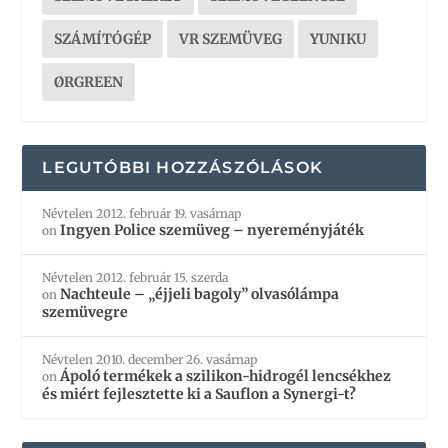
SZÁMÍTÓGÉP
VR SZEMÜVEG
YUNIKU
ØRGREEN
LEGUTÓBBI HOZZÁSZÓLÁSOK
Névtelen
2012. február 19. vasárnap
Ingyen Police szemüveg – nyereményjáték
on
Névtelen
2012. február 15. szerda
Nachteule – „éjjeli bagoly” olvasólámpa
on
szemüvegre
Névtelen
2010. december 26. vasárnap
Ápoló termékek a szilikon-hidrogél lencsékhez
on
és miért fejlesztette ki a Sauflon a Synergi-t?