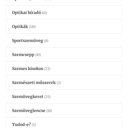
Optikai híradó
(41)
Optikák
(119)
Sportszemüveg
(8)
Szemcsepp
(10)
Szemes kisokos
(23)
Szemészeti műszerek
(2)
Szemüvegkeret
(25)
Szemüveglencse
(18)
Tudod-e?
(5)