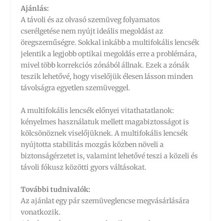
Ajánlás:
A távoli és az olvasó szemüveg folyamatos
cserélgetése nem nyújt ideális megoldást az
öregszeműségre. Sokkal inkább a multifokális lencsék
jelentik a legjobb optikai megoldás erre a problémára,
mivel több korrekciós zónából állnak. Ezek a zónák
teszik lehetővé, hogy viselőjük élesen lásson minden
távolságra egyetlen szemüveggel.
A multifokális lencsék előnyei vitathatatlanok:
kényelmes használatuk mellett magabiztosságot is
kölcsönöznek viselőjüknek. A multifokális lencsék
nyújtotta stabilitás mozgás közben növeli a
biztonságérzetet is, valamint lehetővé teszi a közeli és
távoli fókusz közötti gyors váltásokat.
További tudnivalók:
Az ajánlat egy pár szemüveglencse megvásárlására
vonatkozik.