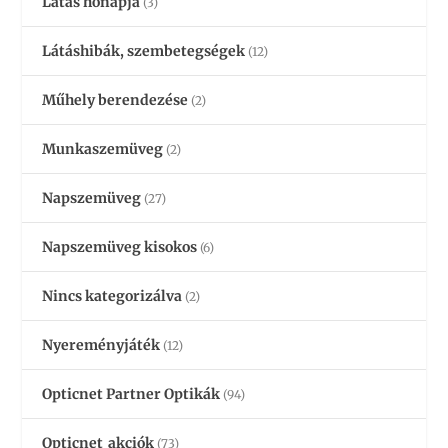
Látás hónapja
(3)
Látáshibák, szembetegségek
(12)
Műhely berendezése
(2)
Munkaszemüveg
(2)
Napszemüveg
(27)
Napszemüveg kisokos
(6)
Nincs kategorizálva
(2)
Nyereményjáték
(12)
Opticnet Partner Optikák
(94)
Opticnet_akciók
(73)