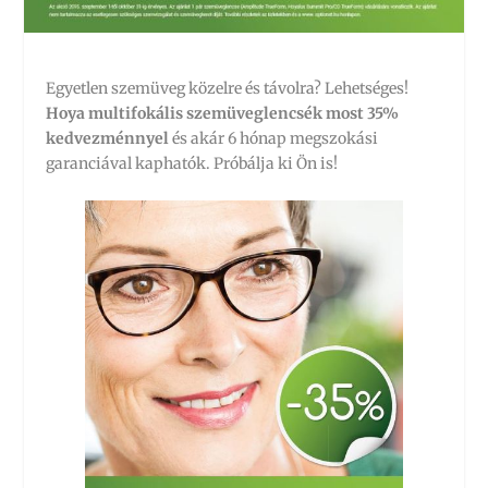
Egyetlen szemüveg közelre és távolra? Lehetséges!
Hoya multifokális szemüveglencsék most 35%
kedvezménnyel
és akár 6 hónap megszokási
garanciával kaphatók. Próbálja ki Ön is!