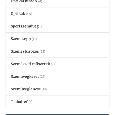
Optikai híradó
(41)
Optikák
(119)
Sportszemüveg
(8)
Szemcsepp
(10)
Szemes kisokos
(23)
Szemészeti műszerek
(2)
Szemüvegkeret
(25)
Szemüveglencse
(18)
Tudod-e?
(5)