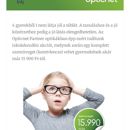
4 gyerekből 1 nem látja jól a táblát. A tanuláshoz és a jó
közérzethez pedig a jó látás elengedhetetlen. Az
Opticnet Partner optikákban épp ezért indítunk
iskolakezdési akciót, melynek során egy komplett
szemüveget (keret+lencse) vehet gyermekének akár
már 15 900 Ft-tól.