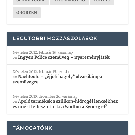
ØRGREEN
LEGUTÓBBI HOZZÁSZÓLÁSOK
Névtelen
2012. február 19. vasárnap
Ingyen Police szemüveg – nyereményjáték
on
Névtelen
2012. február 15. szerda
Nachteule – „éjjeli bagoly” olvasólámpa
on
szemüvegre
Névtelen
2010. december 26. vasárnap
Ápoló termékek a szilikon-hidrogél lencsékhez
on
és miért fejlesztette ki a Sauflon a Synergi-t?
TÁMOGATÓNK