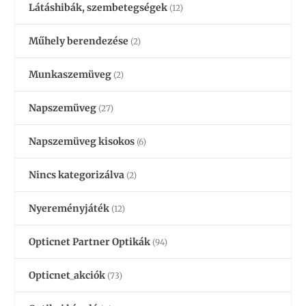
Látáshibák, szembetegségek
(12)
Műhely berendezése
(2)
Munkaszemüveg
(2)
Napszemüveg
(27)
Napszemüveg kisokos
(6)
Nincs kategorizálva
(2)
Nyereményjáték
(12)
Opticnet Partner Optikák
(94)
Opticnet_akciók
(73)