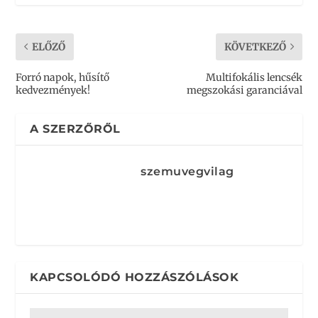
ELŐZŐ
KÖVETKEZŐ
Forró napok, hűsítő
Multifokális lencsék
kedvezmények!
megszokási garanciával
A SZERZŐRŐL
szemuvegvilag
KAPCSOLÓDÓ HOZZÁSZÓLÁSOK