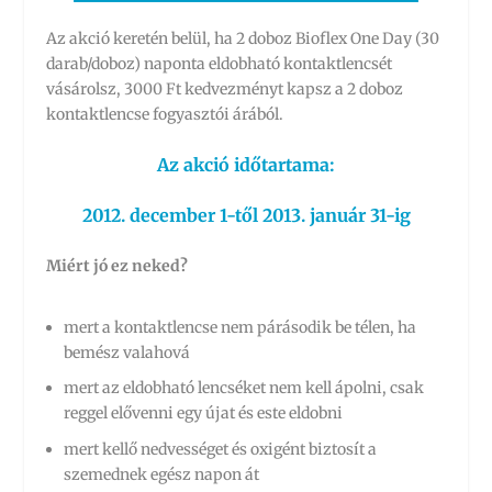
Az akció keretén belül, ha 2 doboz Bioflex One Day (30
darab/doboz) naponta eldobható kontaktlencsét
vásárolsz, 3000 Ft kedvezményt kapsz a 2 doboz
kontaktlencse fogyasztói árából.
Az akció időtartama:
2012. december 1-től 2013. január 31-ig
Miért jó ez neked?
mert a kontaktlencse nem párásodik be télen, ha
bemész valahová
mert az eldobható lencséket nem kell ápolni, csak
reggel elővenni egy újat és este eldobni
mert kellő nedvességet és oxigént biztosít a
szemednek egész napon át