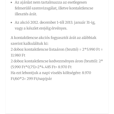
Az ajánlat nem tartalmazza az esetlegesen
felmerülő szemvizsgálat, illetve kontaktlencse
illesztés árát.
Az akció 2012. december 1-től 2013. január 31-ig,
vagy a készlet erejéig érvényes.
A kontaktlencse akciós fogyasztói árát az alábbiak
szerint kalkuláltuk ki:
2 doboz kontaktlencse listaáron (bruttó) = 2*5.990 Ft =
11.980 Ft
2 doboz kontaktlencse kedvezményes áron (bruttó): 2*
(5.990 Ft*0,75)=2*4.485 Ft= 8.970 Ft
Ha ezt lebontjuk a napi viselés költségére: 8.970
Ft/60*2= 299 Ft/nap/pár