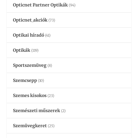
Opticnet Partner Optikák
(94)
Opticnet_akciók
(73)
Optikai híradó
(41)
Optikák
(119)
Sportszemüveg
(8)
Szemcsepp
(10)
Szemes kisokos
(23)
Szemészeti műszerek
(2)
Szemüvegkeret
(25)