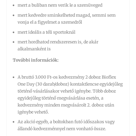
mert a buliban nem verik le a szemüveged
mert kedvedre sminkelheted magad, semmi sem
vonja el a figyelmet a szemedről
mert ideális a téli sportoknál
mert hordhatod rendszeresen is, de akár
alkalmanként is
További információk:
A bruttó 3.000 Ft-os kedvezmény 2 doboz Bioflex
One Day (30 darab/doboz) kontaktlencse egyidejűleg
történő vásárlásakor vehető igénybe. Több doboz
egyidejűleg történő megvásárlása esetén, a
kedvezmény minden megvásárolt 2. doboz után
igénybe vehető.
Az akció egyéb, a boltokban futó időszakos vagy
állandó kedvezménnyel nem vonható össze.