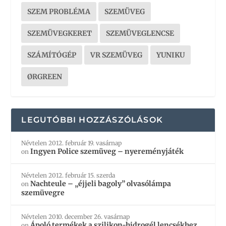
SZEM PROBLÉMA
SZEMÜVEG
SZEMÜVEGKERET
SZEMÜVEGLENCSE
SZÁMÍTÓGÉP
VR SZEMÜVEG
YUNIKU
ØRGREEN
LEGUTÓBBI HOZZÁSZÓLÁSOK
Névtelen
2012. február 19. vasárnap
Ingyen Police szemüveg – nyereményjáték
on
Névtelen
2012. február 15. szerda
Nachteule – „éjjeli bagoly” olvasólámpa
on
szemüvegre
Névtelen
2010. december 26. vasárnap
Ápoló termékek a szilikon-hidrogél lencsékhez
on