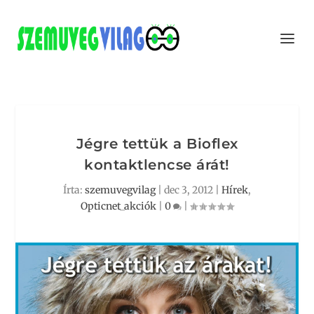
Jégre tettük a Bioflex
kontaktlencse árát!
Írta:
szemuvegvilag
|
dec 3, 2012
|
Hírek
,
Opticnet_akciók
|
0
|