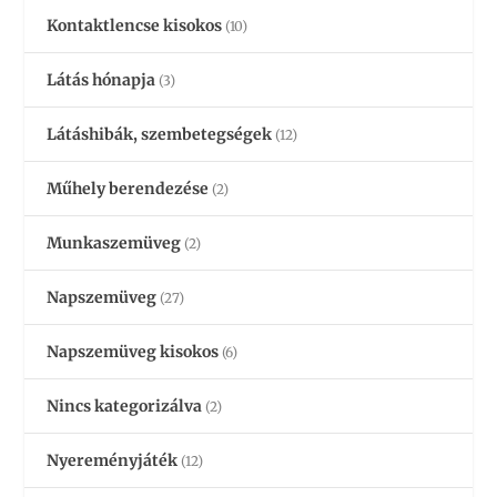
Kontaktlencse kisokos
(10)
Látás hónapja
(3)
Látáshibák, szembetegségek
(12)
Műhely berendezése
(2)
Munkaszemüveg
(2)
Napszemüveg
(27)
Napszemüveg kisokos
(6)
Nincs kategorizálva
(2)
Nyereményjáték
(12)