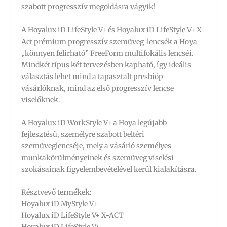
szabott progresszív megoldásra vágyik!
A Hoyalux iD LifeStyle V+ és Hoyalux iD LifeStyle V+ X-
Act prémium progresszív szemüveg-lencsék a Hoya
„könnyen felírható” FreeForm multifokális lencséi.
Mindkét típus két tervezésben kapható, így ideális
választás lehet mind a tapasztalt presbióp
vásárlóknak, mind az első progresszív lencse
viselőknek.
A Hoyalux iD WorkStyle V+ a Hoya legújabb
fejlesztésű, személyre szabott beltéri
szemüveglencséje, mely a vásárló személyes
munkakörülményeinek és szemüveg viselési
szokásainak figyelembevételével kerül kialakításra.
Résztvevő termékek:
Hoyalux iD MyStyle V+
Hoyalux iD LifeStyle V+ X-ACT