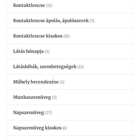
Kontaktlencse
(12)
Kontaktlencse ápolás, ápolószerek
(7)
Kontaktlencse kisokos
(10)
Látás hónapja
(3)
Látáshibák, szembetegségek
(12)
Műhely berendezése
(2)
Munkaszemüveg
(2)
Napszemüveg
(27)
Napszemüveg kisokos
(6)