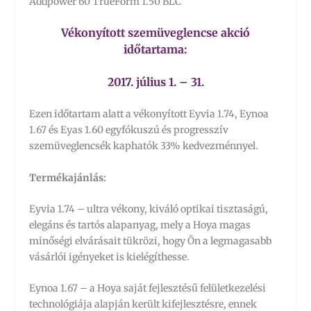
Addpower 60 TrueForm 1.50 BLC
Vékonyított szemüveglencse akció
időtartama:
2017. július 1. – 31.
Ezen időtartam alatt a vékonyított Eyvia 1.74, Eynoa
1.67 és Eyas 1.60 egyfókuszú és progresszív
szemüveglencsék kaphatók 33% kedvezménnyel.
Termékajánlás:
Eyvia 1.74 – ultra vékony, kiváló optikai tisztaságú,
elegáns és tartós alapanyag, mely a Hoya magas
minőségi elvárásait tükrözi, hogy Ön a legmagasabb
vásárlói igényeket is kielégíthesse.
Eynoa 1.67 – a Hoya saját fejlesztésű felületkezelési
technológiája alapján került kifejlesztésre, ennek