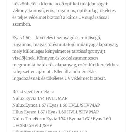
köszönhetőek kiemelkedő optikai tulajdonságai:
vékony, könnyű, erős, rugalmas, optikailag tökéletes
és teljes védelmet biztosít a káros UV sugárzással
szemben.
Eyas 1.60 – kivételes tisztaságú és minőségű,
rugalmas, magas törésmutatójú műanyag alapanyag,
mely különleges kényelmet és tartósságot nyújt
viselőjének. Könnyen és kockázatmentesen
megmunkálható erős alapanyag, ezért fúrt keretekhez
kifejezetten ajánlott. Ellenáll a hőmérséklet
ingadozásnak és tökéletes UV védelmet biztosít.
Részt vevő termékek:
Nulux Eyvia 1.74 HVLL MAP
Nulux Eynoa 1.67 / Eyas 1.60 HVLL/SHV MAP
Hilux Eynoa 1.67 / Eyas 1.60 HVLL/SHV MAP
Nulux TrueForm Eyvia 1.74 / Eynoa 1.67 / Eyas 1.60
UVC/BLC/HVLL/SHV