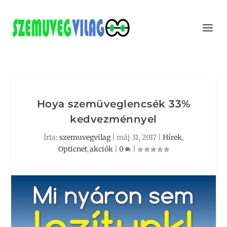
Hoya szemüveglencsék 33%
kedvezménnyel
Írta:
szemuvegvilag
|
máj 31, 2017
|
Hírek
,
Opticnet_akciók
|
0
|