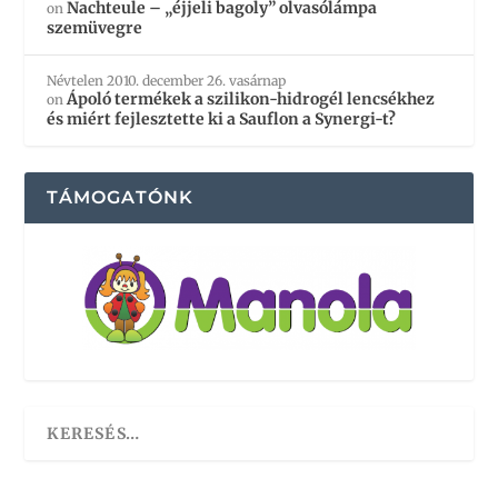
Nachteule – „éjjeli bagoly” olvasólámpa
on
szemüvegre
Névtelen
2010. december 26. vasárnap
Ápoló termékek a szilikon-hidrogél lencsékhez
on
és miért fejlesztette ki a Sauflon a Synergi-t?
TÁMOGATÓNK