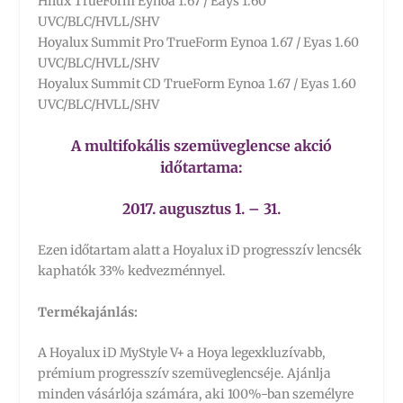
Hilux TrueForm Eynoa 1.67 / Eays 1.60
UVC/BLC/HVLL/SHV
Hoyalux Summit Pro TrueForm Eynoa 1.67 / Eyas 1.60
UVC/BLC/HVLL/SHV
Hoyalux Summit CD TrueForm Eynoa 1.67 / Eyas 1.60
UVC/BLC/HVLL/SHV
A multifokális szemüveglencse akció
időtartama:
2017. augusztus 1. – 31.
Ezen időtartam alatt a Hoyalux iD progresszív lencsék
kaphatók 33% kedvezménnyel.
Termékajánlás:
A Hoyalux iD MyStyle V+ a Hoya legexkluzívabb,
prémium progresszív szemüveglencséje. Ajánlja
minden vásárlója számára, aki 100%-ban személyre