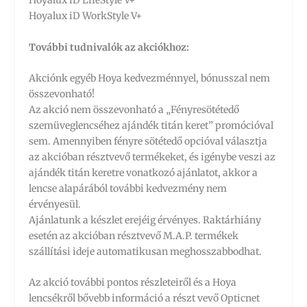
Hoyalux iD LifeStyle V+
Hoyalux iD WorkStyle V+
További tudnivalók az akciókhoz:
Akciónk egyéb Hoya kedvezménnyel, bónusszal nem
összevonható!
Az akció nem összevonható a „Fényresötétedő
szemüveglencséhez ajándék titán keret” promócióval
sem. Amennyiben fényre sötétedő opcióval választja
az akcióban résztvevő termékeket, és igénybe veszi az
ajándék titán keretre vonatkozó ajánlatot, akkor a
lencse alapárából további kedvezmény nem
érvényesül.
Ajánlatunk a készlet erejéig érvényes. Raktárhiány
esetén az akcióban résztvevő M.A.P. termékek
szállítási ideje automatikusan meghosszabbodhat.
Az akció további pontos részleteiről és a Hoya
lencsékről bővebb információ a részt vevő Opticnet