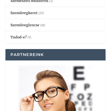
Szemészeti műszerek
(2)
Szemüvegkeret
(25)
Szemüveglencse
(18)
Tudod-e?
(5)
PARTNEREINK