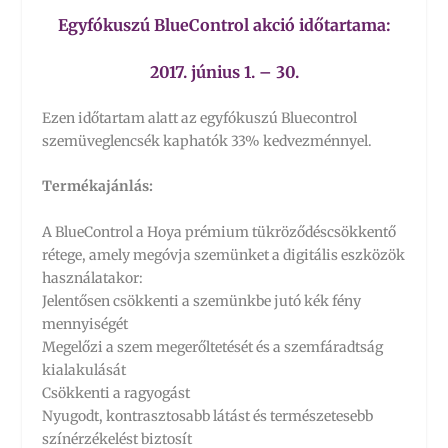
Egyfókuszú BlueControl akció időtartama:
2017. június 1. – 30.
Ezen időtartam alatt az egyfókuszú Bluecontrol
szemüveglencsék kaphatók 33% kedvezménnyel.
Termékajánlás:
A BlueControl a Hoya prémium tükröződéscsökkentő
rétege, amely megóvja szemünket a digitális eszközök
használatakor:
Jelentősen csökkenti a szemünkbe jutó kék fény
mennyiségét
Megelőzi a szem megerőltetését és a szemfáradtság
kialakulását
Csökkenti a ragyogást
Nyugodt, kontrasztosabb látást és természetesebb
színérzékelést biztosít