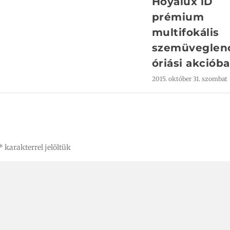
Hoyalux iD
prémium
multifokális
szemüveglen
óriási akciób
2015. október 31. szombat
*
karakterrel jelöltük