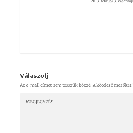
2013. február 3. vasárnap
Válaszolj
Az e-mail címet nem tesszük közzé.
A kötelező mezőket