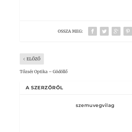
OSSZA MEG:
ELŐZŐ
Tőzsér Optika – Gödöllő
A SZERZŐRŐL
szemuvegvilag