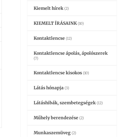
Kiemelt hírek
(2)
KIEMELT ÍRÁSAINK
(10)
Kontaktlencse
(12)
Kontaktlencse ápolás, ápolószerek
(7)
Kontaktlencse kisokos
(10)
Látás hónapja
(3)
Látáshibák, szembetegségek
(12)
Műhely berendezése
(2)
Munkaszemüveg
(2)