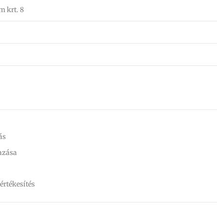
 krt. 8
ás
azása
 értékesítés