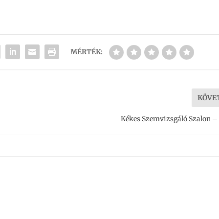
MÉRTÉK:
KÖVE
Kékes Szemvizsgáló Szalon –