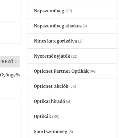
Napszemüveg
(27)
Napszemüveg kisokos
(6)
Nincs kategorizálva
(2)
Nyereményjáték
(12)
TKEZŐ
Opticnet Partner Optikák
(94)
 Gyöngyös
Opticnet_akciók
(73)
Optikai híradó
(41)
Optikák
(119)
Sportszemüveg
(8)