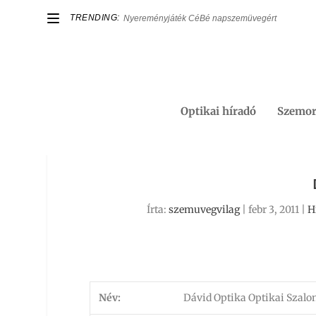
TRENDING:
Nyereményjáték CéBé napszemüvegért
Optikai híradó
Szemor
Írta:
szemuvegvilag
|
febr 3, 2011
|
H
Név:
Dávid Optika Optikai Szalo