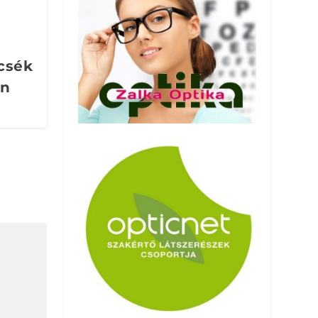
csék
an