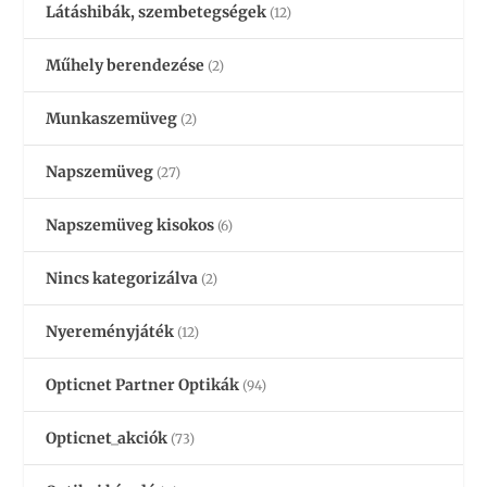
Látáshibák, szembetegségek
(12)
Műhely berendezése
(2)
Munkaszemüveg
(2)
Napszemüveg
(27)
Napszemüveg kisokos
(6)
Nincs kategorizálva
(2)
Nyereményjáték
(12)
Opticnet Partner Optikák
(94)
Opticnet_akciók
(73)