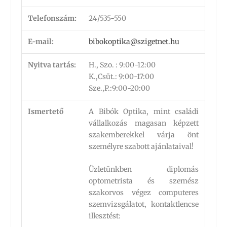
Telefonszám:
24/535-550
E-mail:
bibokoptika@szigetnet.hu
Nyitva tartás:
H., Szo. : 9:00-12:00
K.,Csüt.: 9:00-17:00
Sze.,P.:9:00-20:00
Ismertető
A Bibók Optika, mint családi
vállalkozás magasan képzett
szakemberekkel várja önt
személyre szabott ajánlataival!
Üzletünkben diplomás
optometrista és szemész
szakorvos végez computeres
szemvizsgálatot, kontaktlencse
illesztést: