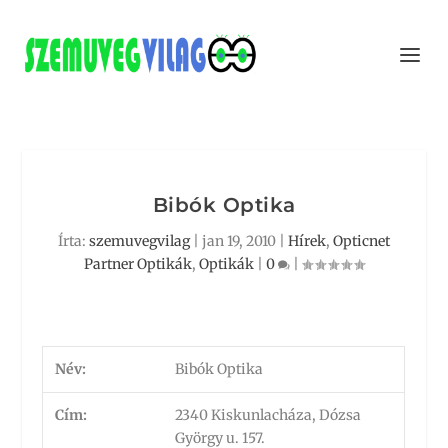
Bibók Optika
Írta:
szemuvegvilag
|
jan 19, 2010
|
Hírek
,
Opticnet
Partner Optikák
,
Optikák
|
0
|
Név:
Bibók Optika
Cím:
2340 Kiskunlacháza, Dózsa
György u. 157.