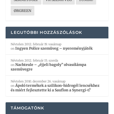
ØRGREEN
LEGUTÓBBI HOZZÁSZÓLÁSOK
Névtelen
2012. február 19. vasárnap
Ingyen Police szemüveg – nyereményjáték
on
Névtelen
2012. február 15. szerda
Nachteule – „éjjeli bagoly” olvasólámpa
on
szemüvegre
Névtelen
2010. december 26. vasárnap
Ápoló termékek a szilikon-hidrogél lencsékhez
on
és miért fejlesztette ki a Sauflon a Synergi-t?
TÁMOGATÓNK