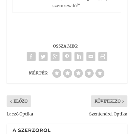
szemrevaló!”
OSSZA MEG:
MÉRTÉK:
ELŐZŐ
KÖVETKEZŐ
Laczó Optika
Szentendrei Optika
A SZERZŐRŐL