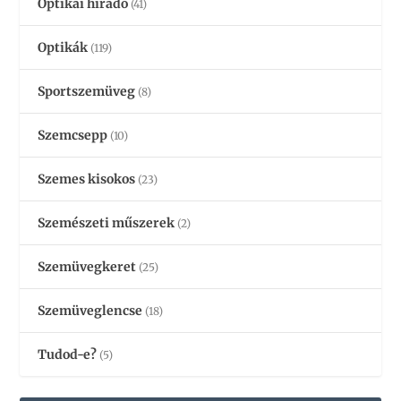
Optikai híradó
(41)
Optikák
(119)
Sportszemüveg
(8)
Szemcsepp
(10)
Szemes kisokos
(23)
Szemészeti műszerek
(2)
Szemüvegkeret
(25)
Szemüveglencse
(18)
Tudod-e?
(5)