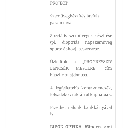
PROJECT
Szemüvegkészítés,javítás
garanciával!
Speciális szemüvegek készítése
(pl. dioptriás napszemüveg
sportoláshoz), beszerzése.
Üzletünk a „PROGRESSZÍV
LENCSÉK MESTERE” cím
büszke tulajdonosa…
A legfejlettebb kontaktlencsék,
folyadékok raktárról kaphatóak.
Fizethet nálunk bankkártyával
is.
BIBÓK OPTIKA-„Minden, ami