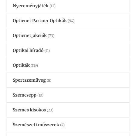
Nyereményjáték
(12)
Opticnet Partner Optikák
(94)
Opticnet_akciók
(73)
Optikai híradó
(41)
Optikák
(119)
Sportszemüveg
(8)
Szemcsepp
(10)
Szemes kisokos
(23)
Szemészeti műszerek
(2)