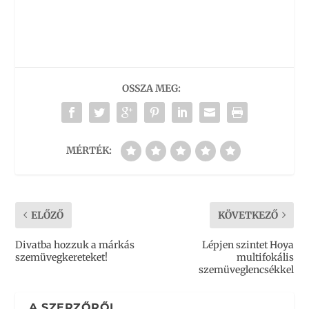
OSSZA MEG:
MÉRTÉK:
ELŐZŐ
KÖVETKEZŐ
Divatba hozzuk a márkás
Lépjen szintet Hoya
szemüvegkereteket!
multifokális
szemüveglencsékkel
A SZERZŐRŐL