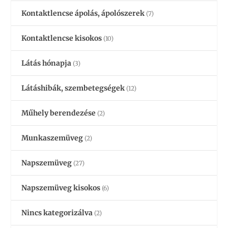
Kontaktlencse ápolás, ápolószerek
(7)
Kontaktlencse kisokos
(10)
Látás hónapja
(3)
Látáshibák, szembetegségek
(12)
Műhely berendezése
(2)
Munkaszemüveg
(2)
Napszemüveg
(27)
Napszemüveg kisokos
(6)
Nincs kategorizálva
(2)