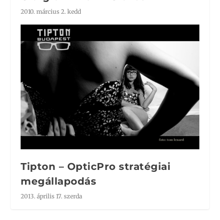
2010. március 2. kedd
Tipton – OpticPro stratégiai
megállapodás
2013. április 17. szerda