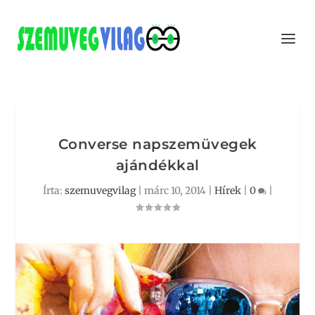
Converse napszemüvegek
ajándékkal
Írta:
szemuvegvilag
|
márc 10, 2014
|
Hírek
|
0
|