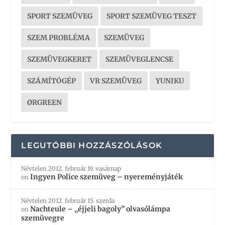
SPORT SZEMÜVEG
SPORT SZEMÜVEG TESZT
SZEM PROBLÉMA
SZEMÜVEG
SZEMÜVEGKERET
SZEMÜVEGLENCSE
SZÁMÍTÓGÉP
VR SZEMÜVEG
YUNIKU
ØRGREEN
LEGUTÓBBI HOZZÁSZÓLÁSOK
Névtelen
2012. február 19. vasárnap
Ingyen Police szemüveg – nyereményjáték
on
Névtelen
2012. február 15. szerda
Nachteule – „éjjeli bagoly” olvasólámpa
on
szemüvegre