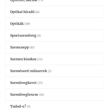
Opticnet_akciók
(73)
Optikai híradó
(41)
Optikák
(119)
Sportszemüveg
(8)
Szemcsepp
(10)
Szemes kisokos
(23)
Szemészeti műszerek
(2)
Szemüvegkeret
(25)
Szemüveglencse
(18)
Tudod-e?
(5)