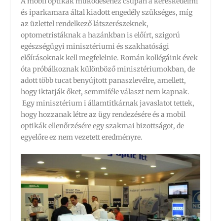
A mobil optikák működéséhez csupán a kereskedelmi
és iparkamara által kiadott engedély szükséges, míg
az üzlettel rendelkező látszerészeknek,
optometristáknak a hazánkban is előírt, szigorú
egészségügyi minisztériumi és szakhatósági
előírásoknak kell megfelelnie. Román kollégáink évek
óta próbálkoznak különböző minisztériumokban, de
adott több tucat benyújtott panaszlevélre, amellett,
hogy iktatják őket, semmiféle választ nem kapnak.
Egy minisztérium i államtitkárnak javaslatot tettek,
hogy hozzanak létre az ügy rendezésére és a mobil
optikák ellenőrzésére egy szakmai bizottságot, de
egyelőre ez nem vezetett eredményre.