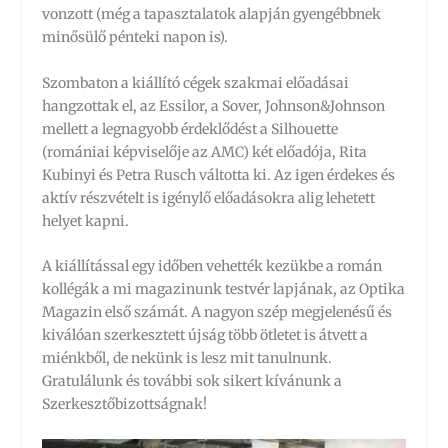
vonzott (még a tapasztalatok alapján gyengébbnek
minősülő pénteki napon is).
Szombaton a kiállító cégek szakmai előadásai
hangzottak el, az Essilor, a Sover, Johnson&Johnson
mellett a legnagyobb érdeklődést a Silhouette
(romániai képviselője az AMC) két előadója, Rita
Kubinyi és Petra Rusch váltotta ki. Az igen érdekes és
aktív részvételt is igénylő előadásokra alig lehetett
helyet kapni.
A kiállítással egy időben vehették kezükbe a román
kollégák a mi magazinunk testvér lapjának, az Optika
Magazin első számát. A nagyon szép megjelenésű és
kiválóan szerkesztett újság több ötletet is átvett a
miénkből, de nekünk is lesz mit tanulnunk.
Gratulálunk és további sok sikert kívánunk a
Szerkesztőbizottságnak!