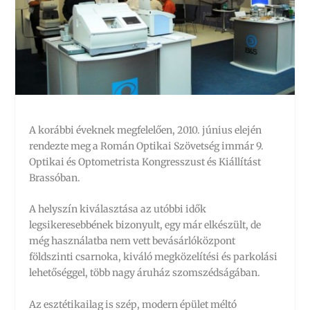
A korábbi éveknek megfelelően, 2010. június elején
rendezte meg a Román Optikai Szövetség immár 9.
Optikai és Optometrista Kongresszust és Kiállítást
Brassóban.
A helyszín kiválasztása az utóbbi idők
legsikeresebbének bizonyult, egy már elkészült, de
még használatba nem vett bevásárlóközpont
földszinti csarnoka, kiváló megközelítési és parkolási
lehetőséggel, több nagy áruház szomszédságában.
Az esztétikailag is szép, modern épület méltó