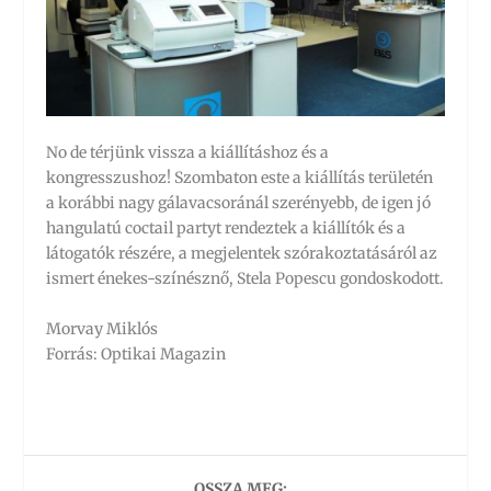
No de térjünk vissza a kiállításhoz és a
kongresszushoz! Szombaton este a kiállítás területén
a korábbi nagy gálavacsoránál szerényebb, de igen jó
hangulatú coctail partyt rendeztek a kiállítók és a
látogatók részére, a megjelentek szórakoztatásáról az
ismert énekes-színésznő, Stela Popescu gondoskodott.
Morvay Miklós
Forrás: Optikai Magazin
OSSZA MEG: