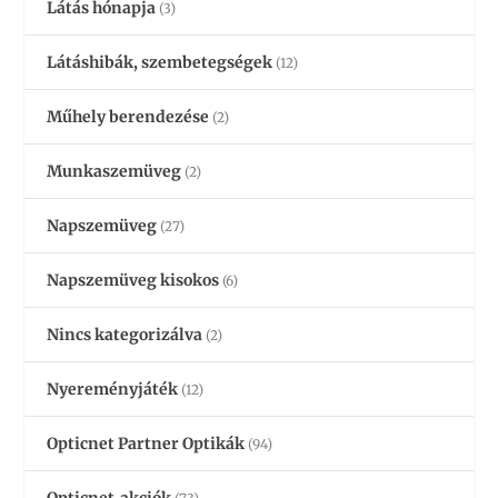
Látás hónapja
(3)
Látáshibák, szembetegségek
(12)
Műhely berendezése
(2)
Munkaszemüveg
(2)
Napszemüveg
(27)
Napszemüveg kisokos
(6)
Nincs kategorizálva
(2)
Nyereményjáték
(12)
Opticnet Partner Optikák
(94)