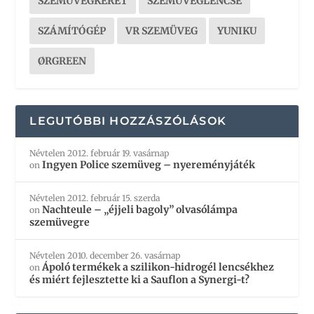
SZEMÜVEGKERET
SZEMÜVEGLENCSE
SZÁMÍTÓGÉP
VR SZEMÜVEG
YUNIKU
ØRGREEN
LEGUTÓBBI HOZZÁSZÓLÁSOK
Névtelen
2012. február 19. vasárnap
Ingyen Police szemüveg – nyereményjáték
on
Névtelen
2012. február 15. szerda
Nachteule – „éjjeli bagoly” olvasólámpa
on
szemüvegre
Névtelen
2010. december 26. vasárnap
Ápoló termékek a szilikon-hidrogél lencsékhez
on
és miért fejlesztette ki a Sauflon a Synergi-t?